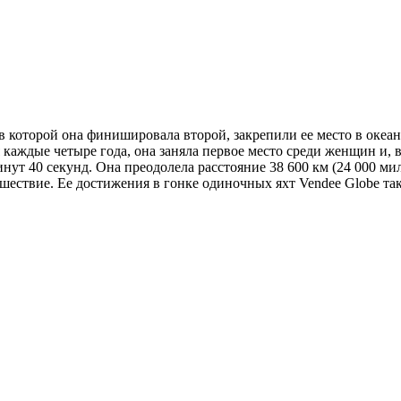
 в которой она финишировала второй, закрепили ее место в оке
каждые четыре года, она заняла первое место среди женщин и, в
ут 40 секунд. Она преодолела расстояние 38 600 км (24 000 миль)
ествие. Ее достижения в гонке одиночных яхт Vendee Globe та