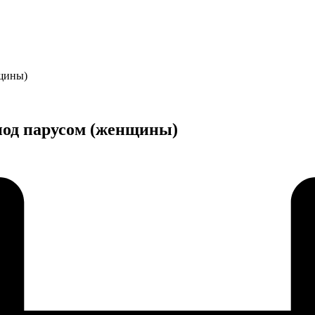
нщины)
под парусом (женщины)