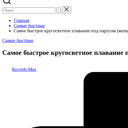
Главная
Самые быстрые
Самое быстрое кругосветное плавание под парусом (же
Опубликовано
Самые быстрые
в
Самое быстрое кругосветное плавание 
Запись
Records Max
от