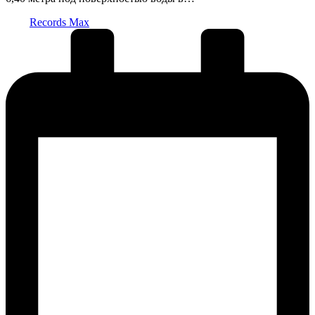
Запись
Records Max
от