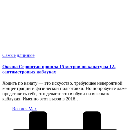
Опубликовано
Самые длинные
в
Оксана Сероштан прошла 15 метров по канату на 12-
сантиметровых каблуках
Ходить по канату — это искусство, требующее невероятной
концентрации и физической подготовки. Но попробуйте даже
представить себе, что делаете это в обуви на высоких
каблуках. Именно этот вызов в 2016…
Запись
Records Max
от