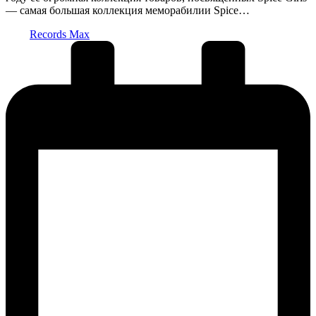
— самая большая коллекция меморабилии Spice…
Запись
Records Max
от