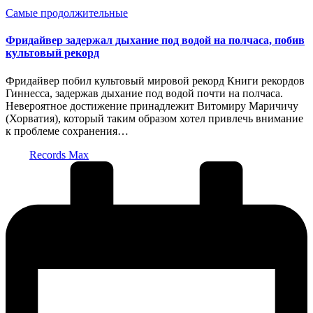
Опубликовано
Самые продолжительные
в
Фридайвер задержал дыхание под водой на полчаса, побив
культовый рекорд
Фридайвер побил культовый мировой рекорд Книги рекордов
Гиннесса, задержав дыхание под водой почти на полчаса.
Невероятное достижение принадлежит Витомиру Маричичу
(Хорватия), который таким образом хотел привлечь внимание
к проблеме сохранения…
Запись
Records Max
от