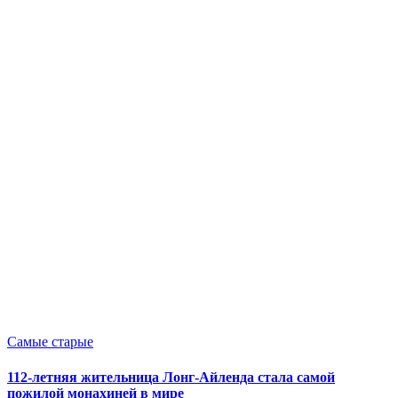
Опубликовано
Самые старые
в
112-летняя жительница Лонг-Айленда стала самой
пожилой монахиней в мире