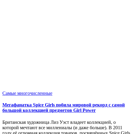
Опубликовано
Самые многочисленные
в
Мегафанатка Spice Girls побила мировой рекорд с самой
большой коллекцией предметов Girl Power
Британская художница Лиз Уэст владеет коллекцией, о
которой мечтают все миллениалы (и даже больше). В 2011
году её огромная коллекция товаров, посвящённых Spice Girls