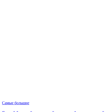
Опубликовано
Самые большие
в