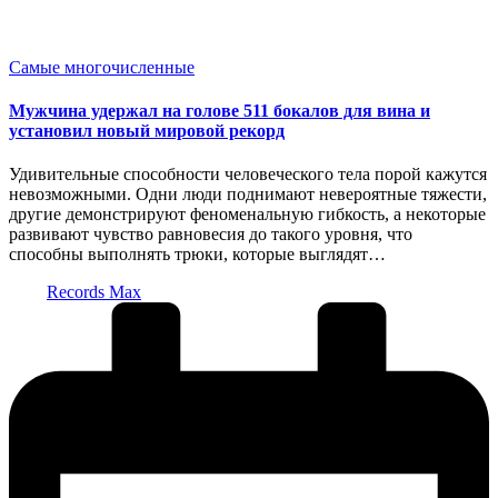
Опубликовано
Самые многочисленные
в
Мужчина удержал на голове 511 бокалов для вина и
установил новый мировой рекорд
Удивительные способности человеческого тела порой кажутся
невозможными. Одни люди поднимают невероятные тяжести,
другие демонстрируют феноменальную гибкость, а некоторые
развивают чувство равновесия до такого уровня, что
способны выполнять трюки, которые выглядят…
Запись
Records Max
от