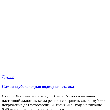
Опубликовано
Другое
в
Самая глубоководная подводная съемка
Стивен Хейнинг и его модель Сиара Антоски вызвали
настоящий ажиотаж, когда решили совершить самое глубокое
погружение для фотосессии. 26 июня 2021 года на глубине
6,40 метра под поверхностью воды в…