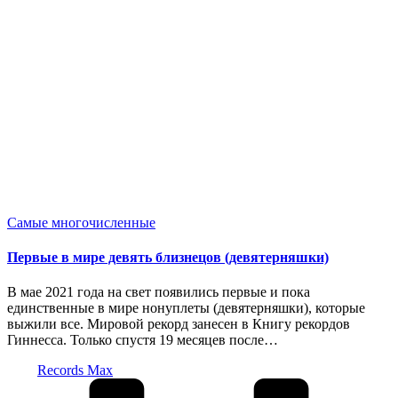
Опубликовано
Самые многочисленные
в
Первые в мире девять близнецов (девятерняшки)
В мае 2021 года на свет появились первые и пока
единственные в мире нонуплеты (девятерняшки), которые
выжили все. Мировой рекорд занесен в Книгу рекордов
Гиннесса. Только спустя 19 месяцев после…
Запись
Records Max
от