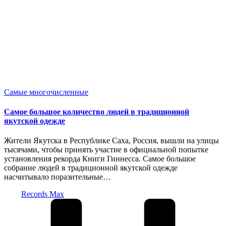
Опубликовано
Самые многочисленные
в
Самое большое количество людей в традиционной
якутской одежде
Жители Якутска в Республике Саха, Россия, вышли на улицы
тысячами, чтобы принять участие в официальной попытке
установления рекорда Книги Гиннесса. Самое большое
собрание людей в традиционной якутской одежде
насчитывало поразительные…
Запись
Records Max
от