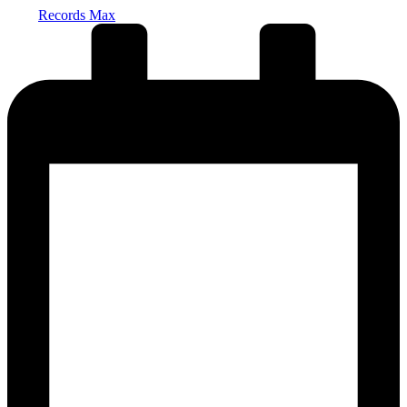
Records Max
от