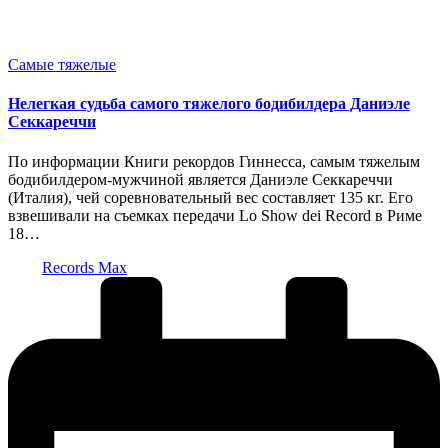
Опубликовано
Самые тяжелые
в
Нелегкая судьба самого тяжелого бодибилдера Даниэле
Секкареччи
По информации Книги рекордов Гиннесса, самым тяжелым
бодибилдером-мужчиной является Даниэле Секкареччи
(Италия), чей соревновательный вес составляет 135 кг. Его
взвешивали на съемках передачи Lo Show dei Record в Риме
18…
Запись
Records Max
от