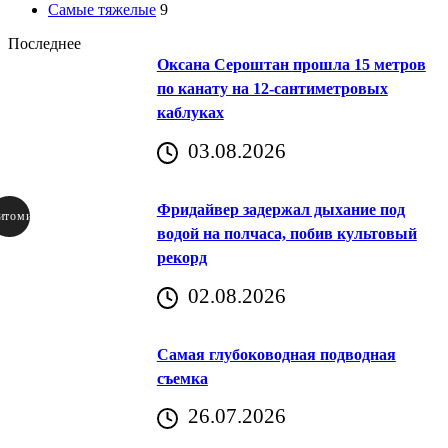
Самые тяжелые
9
Последнее
Оксана Сероштан прошла 15 метров
по канату на 12-сантиметровых
каблуках
03.08.2026
Фридайвер задержал дыхание под
итомир
водой на полчаса, побив культовый
рекорд
аричич
02.08.2026
Хорватия)
Самая глубоководная подводная
съемка
26.07.2026