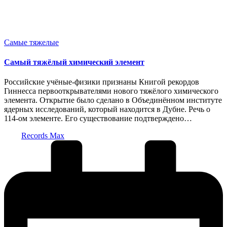
Опубликовано
Самые тяжелые
в
Самый тяжёлый химический элемент
Российские учёные-физики признаны Книгой рекордов
Гиннесса первооткрывателями нового тяжёлого химического
элемента. Открытие было сделано в Объединённом институте
ядерных исследований, который находится в Дубне. Речь о
114-ом элементе. Его существование подтверждено…
Запись
Records Max
от