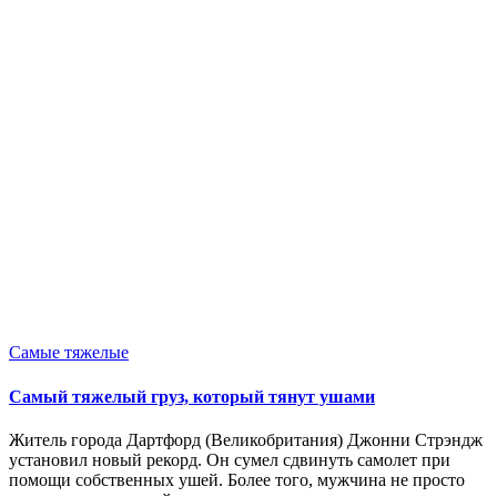
Опубликовано
Самые тяжелые
в
Самый тяжелый груз, который тянут ушами
Житель города Дартфорд (Великобритания) Джонни Стрэндж
установил новый рекорд. Он сумел сдвинуть самолет при
помощи собственных ушей. Более того, мужчина не просто