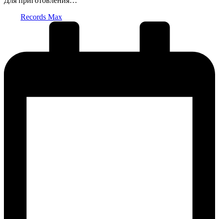
Для приготовления…
Запись
Records Max
от