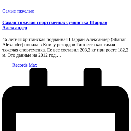
Опубликовано
Самые тяжелые
в
Самая тяжелая спортсменка: сумоистка Шарран
Александер
46-летняя британская подданная Шарран Александер (Sharran
Alexander) попала в Книгу рекордов Гиннесса как самая
тяжелая спортсменка. Ее вес составил 203,2 кг при росте 182,2
м. Это данные на 2012 год.…
Запись
Records Max
от