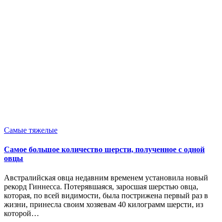
Опубликовано
Самые тяжелые
в
Самое большое количество шерсти, полученное с одной
овцы
Австралийская овца недавним временем установила новый
рекорд Гиннесса. Потерявшаяся, заросшая шерстью овца,
которая, по всей видимости, была пострижена первый раз в
жизни, принесла своим хозяевам 40 килограмм шерсти, из
которой…
Запись