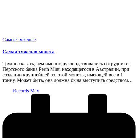
Опубликовано
Самые тяжелые
в
Самая тяжелая монета
Трудно сказать, чем именно руководствовались сотрудники
Пертского банка Perth Mint, находящегося в Австралии, при
создании крупнейшей золотой монеты, имеющей вес в 1
тонну. Может быть, она должна была выступить средством…
Запись
Records Max
от