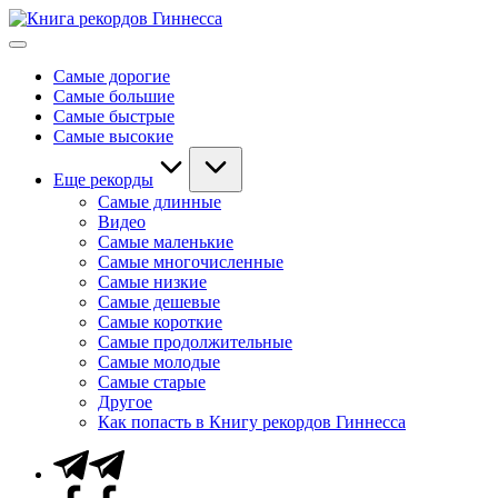
Перейти
Книга
к
Мировые
рекордов
содержимому
рекорды
Гиннесса
Самые дорогие
Гиннесса
Самые большие
Самые быстрые
Самые высокие
Еще рекорды
Самые длинные
Видео
Самые маленькие
Самые многочисленные
Самые низкие
Самые дешевые
Самые короткие
Самые продолжительные
Самые молодые
Самые старые
Другое
Как попасть в Книгу рекордов Гиннесса
Telegram
Facebook