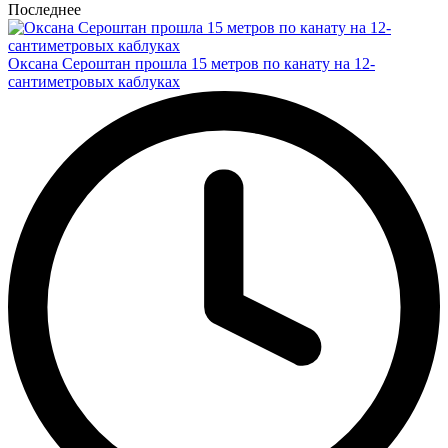
Последнее
Оксана Сероштан прошла 15 метров по канату на 12-
сантиметровых каблуках