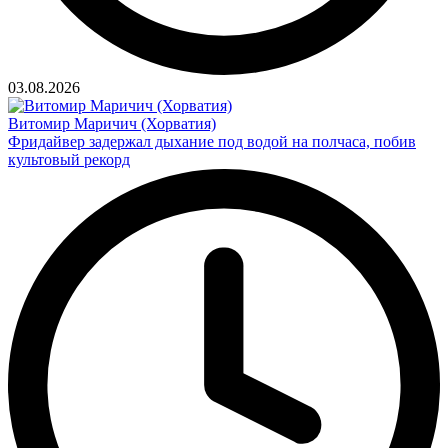
03.08.2026
Витомир Маричич (Хорватия)
Фридайвер задержал дыхание под водой на полчаса, побив
культовый рекорд