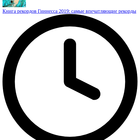
Книга рекордов Гиннесса 2019: самые впечатляющие рекорды