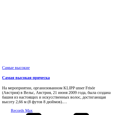
Опубликовано
Самые высокие
в
Самая высокая прическа
На мероприятии, организованном KLIPP unser Frisör
(Австрия) в Вельс, Австрия, 21 июня 2009 года, была создана
башня из настоящих и искусственных волос, достигающая
высоту 2,66 м (8 футов 8 дюймов).…
Запись
Records Max
от