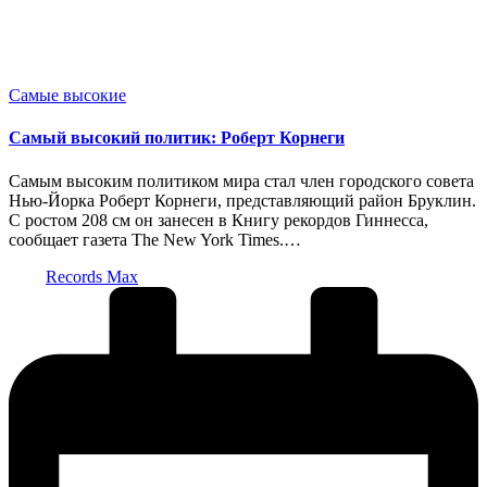
Опубликовано
Самые высокие
в
Cамый высокий политик: Роберт Корнеги
Самым высоким политиком мира стал член городского совета
Нью-Йорка Роберт Корнеги, представляющий район Бруклин.
С ростом 208 см он занесен в Книгу рекордов Гиннесса,
сообщает газета The New York Times.…
Запись
Records Max
от