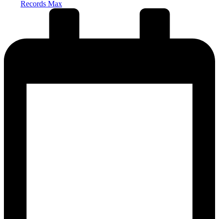
Records Max
от