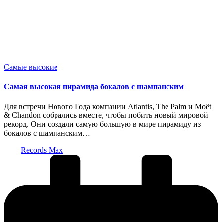
Опубликовано
Самые высокие
в
Самая высокая пирамида бокалов с шампанским
Для встречи Нового Года компании Atlantis, The Palm и Moët
& Chandon собрались вместе, чтобы побить новый мировой
рекорд. Они создали самую большую в мире пирамиду из
бокалов с шампанским…
Запись
Records Max
от