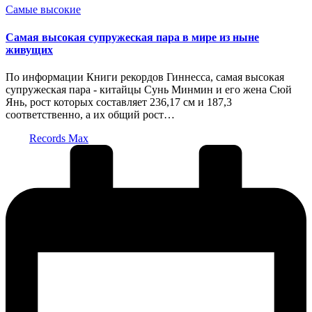
Опубликовано
Самые высокие
в
Самая высокая супружеская пара в мире из ныне
живущих
По информации Книги рекордов Гиннесса, самая высокая
супружеская пара - китайцы Сунь Минмин и его жена Сюй
Янь, рост которых составляет 236,17 см и 187,3
соответственно, а их общий рост…
Запись
Records Max
от