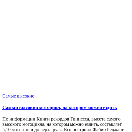
Опубликовано
Самые высокие
в
Самый высокий мотоцикл, на котором можно ездить
По информации Книги рекордов Гиннесса, высота самого
высокого мотоцикла, на котором можно ездить, составляет
5,10 м от земли до верха руля. Его построил Фабио Реджани