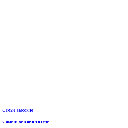
Опубликовано
Самые высокие
в
Самый высокий отель