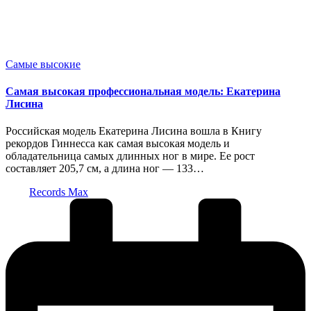
Опубликовано
Самые высокие
в
Самая высокая профессиональная модель: Екатерина
Лисина
Российская модель Екатерина Лисина вошла в Книгу
рекордов Гиннесса как самая высокая модель и
обладательница самых длинных ног в мире. Ее рост
составляет 205,7 см, а длина ног — 133…
Запись
Records Max
от