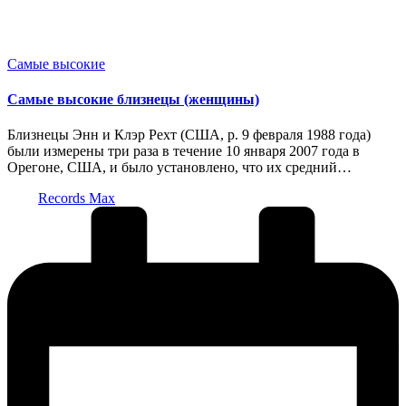
Опубликовано
Самые высокие
в
Самые высокие близнецы (женщины)
Близнецы Энн и Клэр Рехт (США, р. 9 февраля 1988 года)
были измерены три раза в течение 10 января 2007 года в
Орегоне, США, и было установлено, что их средний…
Запись
Records Max
от