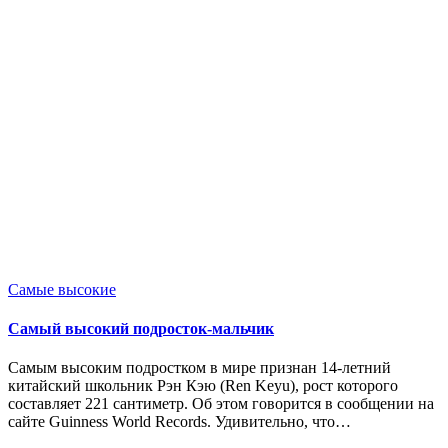
Опубликовано
Самые высокие
в
Самый высокий подросток-мальчик
Самым высоким подростком в мире признан 14-летний
китайский школьник Рэн Кэю (Ren Keyu), рост которого
составляет 221 сантиметр. Об этом говорится в сообщении на
сайте Guinness World Records. Удивительно, что…
Запись