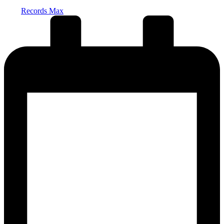
Запись
Records Max
от