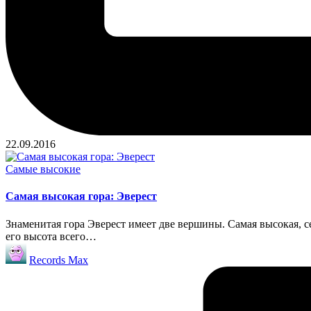
22.09.2016
Опубликовано
Самые высокие
в
Самая высокая гора: Эверест
Знаменитая гора Эверест имеет две вершины. Самая высокая, 
его высота всего…
Запись
Records Max
от