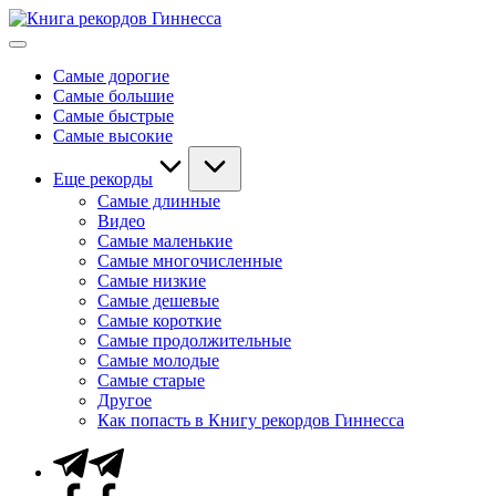
Перейти
Книга
к
Мировые
рекордов
содержимому
рекорды
Гиннесса
Самые дорогие
Гиннесса
Самые большие
Самые быстрые
Самые высокие
Еще рекорды
Самые длинные
Видео
Самые маленькие
Самые многочисленные
Самые низкие
Самые дешевые
Самые короткие
Самые продолжительные
Самые молодые
Самые старые
Другое
Как попасть в Книгу рекордов Гиннесса
Telegram
Facebook