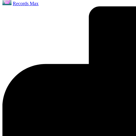
Records Max
от