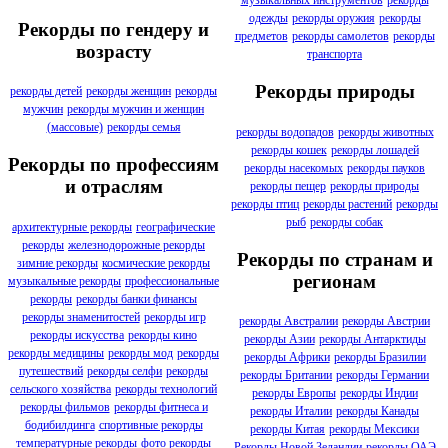
музыкальных инструментов
рекорды
одежды
рекорды оружия
рекорды
Рекорды по гендеру и
предметов
рекорды самолетов
рекорды
возрасту
транспорта
Рекорды природы
рекорды детей
рекорды женщин
рекорды
мужчин
рекорды мужчин и женщин
(массовые)
рекорды семья
рекорды водопадов
рекорды животных
рекорды кошек
рекорды лошадей
Рекорды по профессиям
рекорды насекомых
рекорды пауков
и отраслям
рекорды пещер
рекорды природы
рекорды птиц
рекорды растений
рекорды
рыб
рекорды собак
архитектурные рекорды
географические
рекорды
железнодорожные рекорды
Рекорды по странам и
зимние рекорды
космические рекорды
регионам
музыкальные рекорды
профессиональные
рекорды
рекорды банки финансы
рекорды знаменитостей
рекорды игр
рекорды Австралии
рекорды Австрии
рекорды искусства
рекорды кино
рекорды Азии
рекорды Антарктиды
рекорды медицины
рекорды мод
рекорды
рекорды Африки
рекорды Бразилии
путешествий
рекорды селфи
рекорды
рекорды Британии
рекорды Германии
сельского хозяйства
рекорды технологий
рекорды Европы
рекорды Индии
рекорды фильмов
рекорды фитнеса и
рекорды Италии
рекорды Канады
бодибилдинга
спортивные рекорды
рекорды Китая
рекорды Мексики
температурные рекорды
фото рекорды
Рекорды Новой Зеландии
рекорды ОАЭ