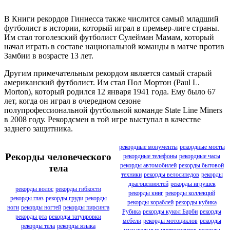
В Книги рекордов Гиннесса также числится самый младший
футболист в истории, который играл в премьер-лиге страны.
Им стал тоголезский футболист Сулейман Мамам, который
начал играть в составе национальной команды в матче против
Замбии в возрасте 13 лет.
Другим примечательным рекордом является самый старый
американский футболист. Им стал Пол Мортон (Paul L.
Morton), который родился 12 января 1941 года. Ему было 67
лет, когда он играл в очередном сезоне
полупрофессиональной футбольной команде State Line Miners
в 2008 году. Рекордсмен в той игре выступал в качестве
заднего защитника.
рекордные монументы
рекордные мосты
Рекорды человеческого
рекордные телефоны
рекордные часы
рекорды автомобилей
рекорды бытовой
тела
техники
рекорды велосипедов
рекорды
драгоценностей
рекорды игрушек
рекорды волос
рекорды гибкости
рекорды книг
рекорды коллекций
рекорды глаз
рекорды груди
рекорды
рекорды кораблей
рекорды кубика
ноги
рекорды ногтей
рекорды пирсинга
Рубика
рекорды кукол Барби
рекорды
рекорды рта
рекорды татуировки
мебели
рекорды мотоциклов
рекорды
рекорды тела
рекорды языка