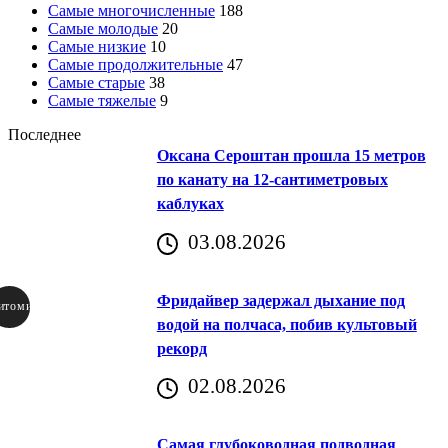
Самые многочисленные
188
Самые молодые
20
Самые низкие
10
Самые продолжительные
47
Самые старые
38
Самые тяжелые
9
Последнее
Оксана Сероштан прошла 15 метров
по канату на 12-сантиметровых
каблуках
03.08.2026
Фридайвер задержал дыхание под
итомир
водой на полчаса, побив культовый
рекорд
аричич
02.08.2026
Хорватия)
Самая глубоководная подводная