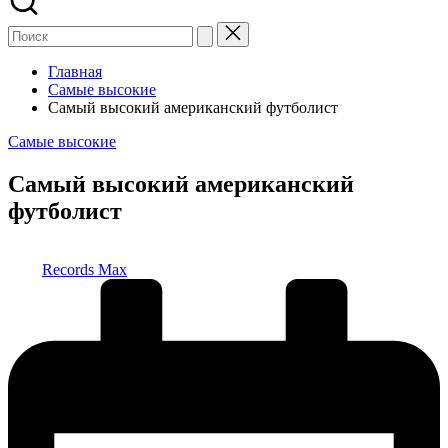
Главная
Самые высокие
Самый высокий американский футболист
Опубликовано
Самые высокие
в
Самый высокий американский
футболист
Запись
Records Max
от