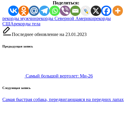
Поделиться:
Метки:
рекорды мужчин
рекорды Северной Америки
рекорды
США
рекорды тела
Последнее обновление на 23.01.2023
Навигация
Предыдущая запись
записи
Самый большой вертолет: Ми-26
Следующая запись
Самая быстрая собака, передвигающаяся на передних лапах