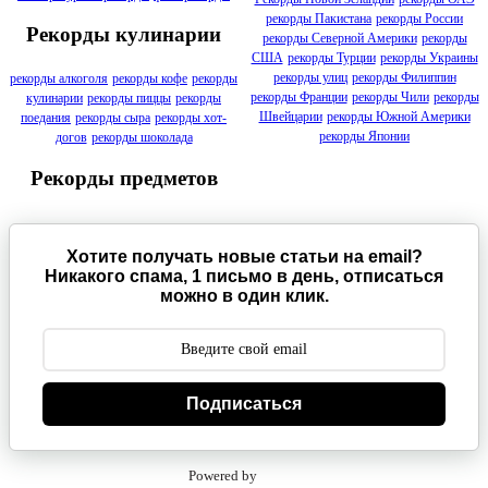
рекорды Пакистана
рекорды России
Рекорды кулинарии
рекорды Северной Америки
рекорды
США
рекорды Турции
рекорды Украины
рекорды улиц
рекорды Филиппин
рекорды алкоголя
рекорды кофе
рекорды
рекорды Франции
рекорды Чили
рекорды
кулинарии
рекорды пиццы
рекорды
Швейцарии
рекорды Южной Америки
поедания
рекорды сыра
рекорды хот-
рекорды Японии
догов
рекорды шоколада
Рекорды предметов
Хотите получать новые статьи на email?
Никакого спама, 1 письмо в день, отписаться
можно в один клик.
Подписаться
Powered by