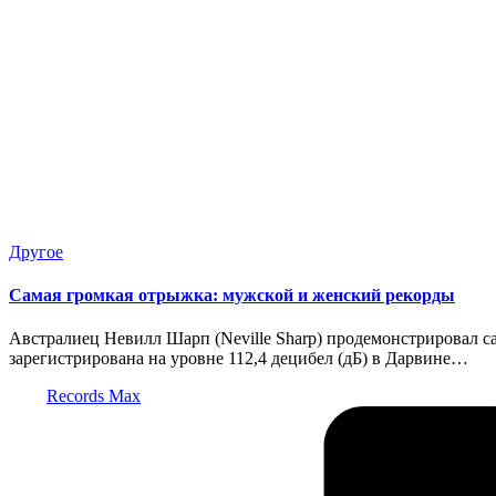
Опубликовано
Другое
в
Самая громкая отрыжка: мужской и женский рекорды
Австралиец Невилл Шарп (Neville Sharp) продемонстрировал с
зарегистрирована на уровне 112,4 децибел (дБ) в Дарвине…
Запись
Records Max
от