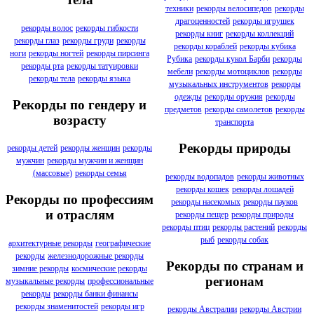
техники
рекорды велосипедов
рекорды
драгоценностей
рекорды игрушек
рекорды волос
рекорды гибкости
рекорды книг
рекорды коллекций
рекорды глаз
рекорды груди
рекорды
рекорды кораблей
рекорды кубика
ноги
рекорды ногтей
рекорды пирсинга
Рубика
рекорды кукол Барби
рекорды
рекорды рта
рекорды татуировки
мебели
рекорды мотоциклов
рекорды
рекорды тела
рекорды языка
музыкальных инструментов
рекорды
одежды
рекорды оружия
рекорды
Рекорды по гендеру и
предметов
рекорды самолетов
рекорды
возрасту
транспорта
Рекорды природы
рекорды детей
рекорды женщин
рекорды
мужчин
рекорды мужчин и женщин
(массовые)
рекорды семья
рекорды водопадов
рекорды животных
рекорды кошек
рекорды лошадей
Рекорды по профессиям
рекорды насекомых
рекорды пауков
и отраслям
рекорды пещер
рекорды природы
рекорды птиц
рекорды растений
рекорды
рыб
рекорды собак
архитектурные рекорды
географические
рекорды
железнодорожные рекорды
Рекорды по странам и
зимние рекорды
космические рекорды
регионам
музыкальные рекорды
профессиональные
рекорды
рекорды банки финансы
рекорды знаменитостей
рекорды игр
рекорды Австралии
рекорды Австрии