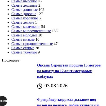
Самые высокие
45
Самые дешевые
2
Самые длинные
102
Самые дорогие
127
Самые короткие
5
Самые легкие
1
Самые маленькие
54
Самые многочисленные
188
Самые молодые
20
Самые низкие
10
Самые продолжительные
47
Самые старые
38
Самые тяжелые
9
Последнее
Оксана Сероштан прошла 15 метров
по канату на 12-сантиметровых
каблуках
03.08.2026
Фридайвер задержал дыхание под
итомир
водой на полчаса, побив культовый