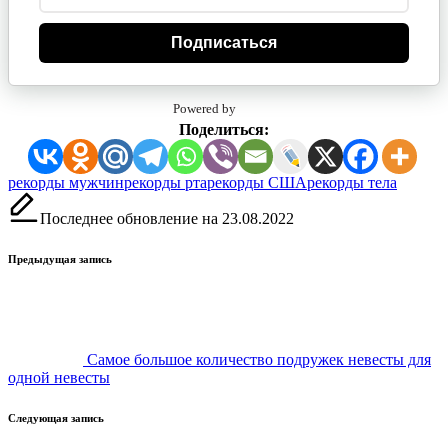
Подписаться
Powered by
Поделиться:
Метки:
рекорды мужчин
рекорды рта
рекорды США
рекорды тела
Последнее обновление на 23.08.2022
Навигация
Предыдущая запись
записи
Самое большое количество подружек невесты для
одной невесты
Следующая запись