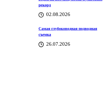
рекорд
аричич
02.08.2026
Хорватия)
Самая глубоководная подводная
съемка
26.07.2026