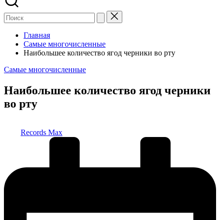
Главная
Самые многочисленные
Наибольшее количество ягод черники во рту
Опубликовано
Самые многочисленные
в
Наибольшее количество ягод черники
во рту
Запись
Records Max
от