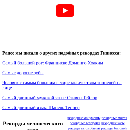
Ранее мы писали о других подобных рекордах Гиннесса:
Самый большой рот: Франциско Доминго Хоаким
Самые дорогие зубы
Человек с самым большим в мире количеством тоннелей на
лице
Самый длинный мужской язык: Стивен Тейлор
Самый длинный язык: Шанель Теппер
рекордные монументы
рекордные мосты
Рекорды человеческого
рекордные телефоны
рекордные часы
рекорды автомобилей
рекорды бытовой
тела