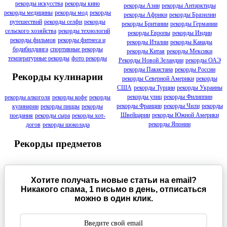
рекорды искусства
рекорды кино
рекорды Азии
рекорды Антарктиды
рекорды медицины
рекорды мод
рекорды
рекорды Африки
рекорды Бразилии
путешествий
рекорды селфи
рекорды
рекорды Британии
рекорды Германии
сельского хозяйства
рекорды технологий
рекорды Европы
рекорды Индии
рекорды фильмов
рекорды фитнеса и
рекорды Италии
рекорды Канады
бодибилдинга
спортивные рекорды
рекорды Китая
рекорды Мексики
температурные рекорды
фото рекорды
Рекорды Новой Зеландии
рекорды ОАЭ
рекорды Пакистана
рекорды России
Рекорды кулинарии
рекорды Северной Америки
рекорды
США
рекорды Турции
рекорды Украины
рекорды улиц
рекорды Филиппин
рекорды алкоголя
рекорды кофе
рекорды
рекорды Франции
рекорды Чили
рекорды
кулинарии
рекорды пиццы
рекорды
Швейцарии
рекорды Южной Америки
поедания
рекорды сыра
рекорды хот-
рекорды Японии
догов
рекорды шоколада
Рекорды предметов
Хотите получать новые статьи на email?
Никакого спама, 1 письмо в день, отписаться
можно в один клик.