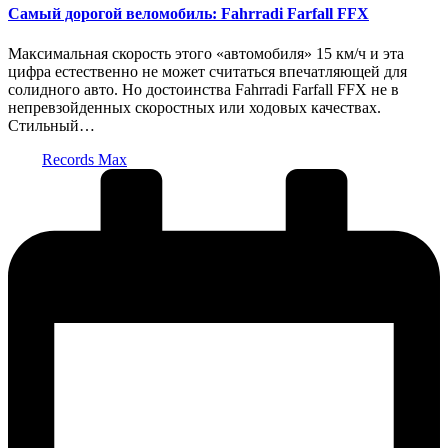
Самый дорогой веломобиль: Fahrradi Farfall FFX
Максимальная скорость этого «автомобиля» 15 км/ч и эта
цифра естественно не может считаться впечатляющей для
солидного авто. Но достоинства Fahrradi Farfall FFX не в
непревзойденных скоростных или ходовых качествах.
Стильный…
Запись
Records Max
от