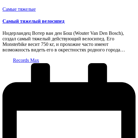
Опубликовано
Самые тяжелые
в
Самый тяжелый велосипед
Нидерландец Вотер ван ден Бош (Wouter Van Den Bosch),
создал самый тяжелый действующий велосипед. Его
Monsterbike весит 750 кг, и прохожие часто имеют
возможность видеть его в окрестностях родного города…
Запись
Records Max
от