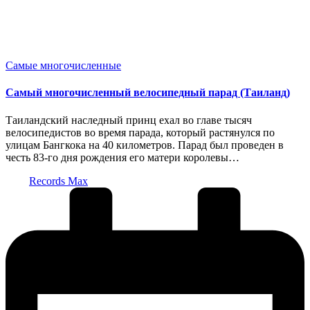
Опубликовано
Самые многочисленные
в
Самый многочисленный велосипедный парад (Таиланд)
Таиландский наследный принц ехал во главе тысяч
велосипедистов во время парада, который растянулся по
улицам Бангкока на 40 километров. Парад был проведен в
честь 83-го дня рождения его матери королевы…
Запись
Records Max
от