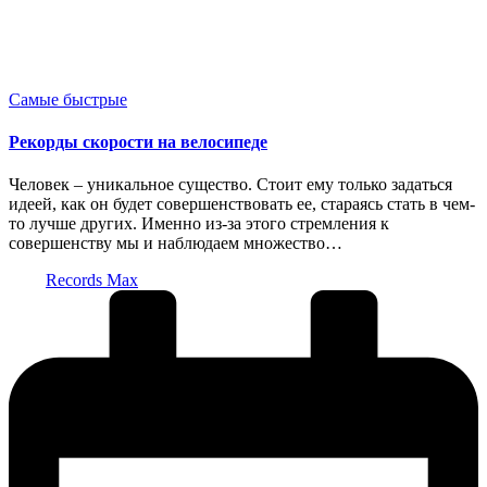
Опубликовано
Самые быстрые
в
Рекорды скорости на велосипеде
Человек – уникальное существо. Стоит ему только задаться
идеей, как он будет совершенствовать ее, стараясь стать в чем-
то лучше других. Именно из-за этого стремления к
совершенству мы и наблюдаем множество…
Запись
Records Max
от