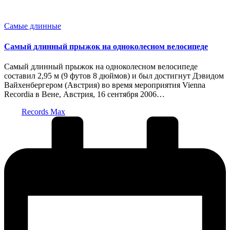
Опубликовано
Самые длинные
в
Самый длинный прыжок на одноколесном велосипеде
Самый длинный прыжок на одноколесном велосипеде
составил 2,95 м (9 футов 8 дюймов) и был достигнут Дэвидом
Вайхенбергером (Австрия) во время мероприятия Vienna
Recordia в Вене, Австрия, 16 сентября 2006…
Запись
Records Max
от