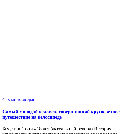
Опубликовано
Самые молодые
в
Самый молодой человек, совершивший кругосветное
путешествие на велосипеде
Бьяулинг Тони - 18 лет (актуальный рекорд) История