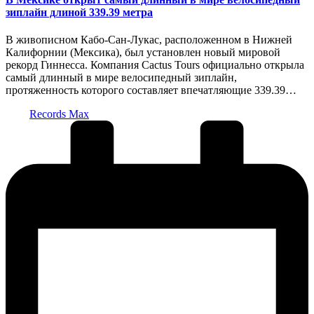
зиплайн длиной 339.39 метра
В живописном Кабо-Сан-Лукас, расположенном в Нижней
Калифорнии (Мексика), был установлен новый мировой
рекорд Гиннесса. Компания Cactus Tours официально открыла
самый длинный в мире велосипедный зиплайн,
протяженность которого составляет впечатляющие 339.39…
Запись
Records Max
от