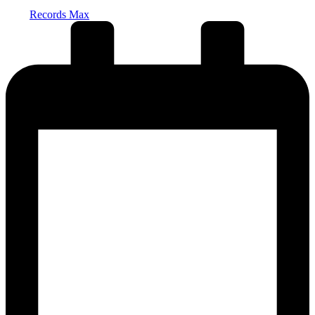
Запись
Records Max
от