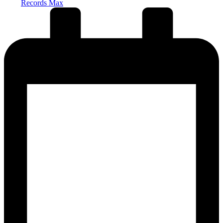
Records Max
от