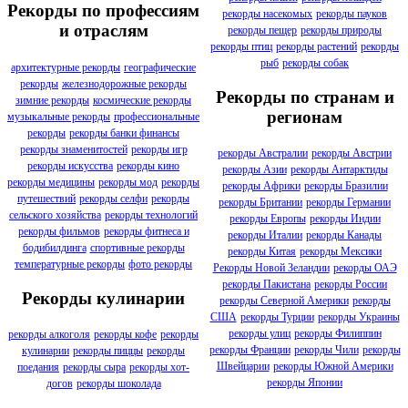
Рекорды по профессиям
рекорды насекомых
рекорды пауков
и отраслям
рекорды пещер
рекорды природы
рекорды птиц
рекорды растений
рекорды
рыб
рекорды собак
архитектурные рекорды
географические
рекорды
железнодорожные рекорды
Рекорды по странам и
зимние рекорды
космические рекорды
регионам
музыкальные рекорды
профессиональные
рекорды
рекорды банки финансы
рекорды знаменитостей
рекорды игр
рекорды Австралии
рекорды Австрии
рекорды искусства
рекорды кино
рекорды Азии
рекорды Антарктиды
рекорды медицины
рекорды мод
рекорды
рекорды Африки
рекорды Бразилии
путешествий
рекорды селфи
рекорды
рекорды Британии
рекорды Германии
сельского хозяйства
рекорды технологий
рекорды Европы
рекорды Индии
рекорды фильмов
рекорды фитнеса и
рекорды Италии
рекорды Канады
бодибилдинга
спортивные рекорды
рекорды Китая
рекорды Мексики
температурные рекорды
фото рекорды
Рекорды Новой Зеландии
рекорды ОАЭ
рекорды Пакистана
рекорды России
Рекорды кулинарии
рекорды Северной Америки
рекорды
США
рекорды Турции
рекорды Украины
рекорды улиц
рекорды Филиппин
рекорды алкоголя
рекорды кофе
рекорды
рекорды Франции
рекорды Чили
рекорды
кулинарии
рекорды пиццы
рекорды
Швейцарии
рекорды Южной Америки
поедания
рекорды сыра
рекорды хот-
рекорды Японии
догов
рекорды шоколада