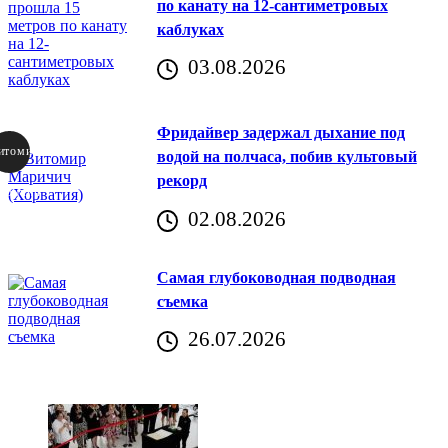
по канату на 12-сантиметровых
каблуках
03.08.2026
Фридайвер задержал дыхание под
итомир
водой на полчаса, побив культовый
рекорд
аричич
02.08.2026
Хорватия)
Самая глубоководная подводная
съемка
26.07.2026