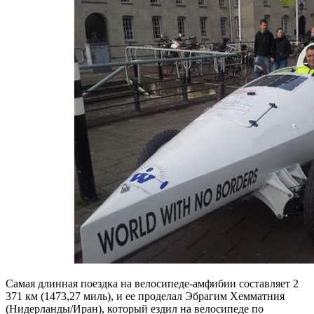
Самая длинная поездка на велосипеде-амфибии составляет 2
371 км (1473,27 миль), и ее проделал Эбрагим Хемматния
(Нидерланды/Иран), который ездил на велосипеде по