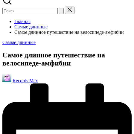
Главная
Самые длинные
Самое длинное путешествие на велосипеде-амфибии
Опубликовано
Самые длинные
в
Самое длинное путешествие на
велосипеде-амфибии
Запись
Records Max
от