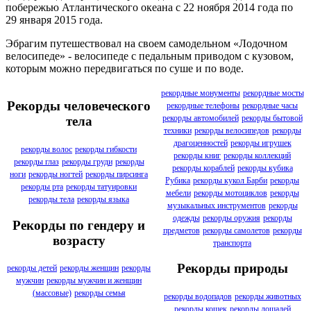
побережью Атлантического океана с 22 ноября 2014 года по
29 января 2015 года.
Эбрагим путешествовал на своем самодельном «Лодочном
велосипеде» - велосипеде с педальным приводом с кузовом,
которым можно передвигаться по суше и по воде.
рекордные монументы
рекордные мосты
Рекорды человеческого
рекордные телефоны
рекордные часы
рекорды автомобилей
рекорды бытовой
тела
техники
рекорды велосипедов
рекорды
драгоценностей
рекорды игрушек
рекорды волос
рекорды гибкости
рекорды книг
рекорды коллекций
рекорды глаз
рекорды груди
рекорды
рекорды кораблей
рекорды кубика
ноги
рекорды ногтей
рекорды пирсинга
Рубика
рекорды кукол Барби
рекорды
рекорды рта
рекорды татуировки
мебели
рекорды мотоциклов
рекорды
рекорды тела
рекорды языка
музыкальных инструментов
рекорды
одежды
рекорды оружия
рекорды
Рекорды по гендеру и
предметов
рекорды самолетов
рекорды
возрасту
транспорта
Рекорды природы
рекорды детей
рекорды женщин
рекорды
мужчин
рекорды мужчин и женщин
(массовые)
рекорды семья
рекорды водопадов
рекорды животных
рекорды кошек
рекорды лошадей