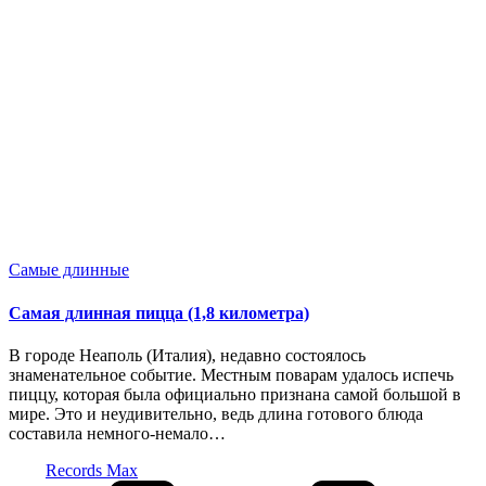
Опубликовано
Самые длинные
в
Самая длинная пицца (1,8 километра)
В городе Неаполь (Италия), недавно состоялось
знаменательное событие. Местным поварам удалось испечь
пиццу, которая была официально признана самой большой в
мире. Это и неудивительно, ведь длина готового блюда
составила немного-немало…
Запись
Records Max
от