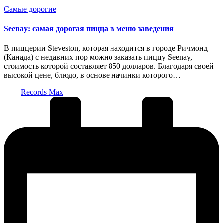
Опубликовано
Самые дорогие
в
Seenay: cамая дорогая пицца в меню заведения
В пиццерии Steveston, которая находится в городе Ричмонд
(Канада) с недавних пор можно заказать пиццу Seenay,
стоимость которой составляет 850 долларов. Благодаря своей
высокой цене, блюдо, в основе начинки которого…
Запись
Records Max
от