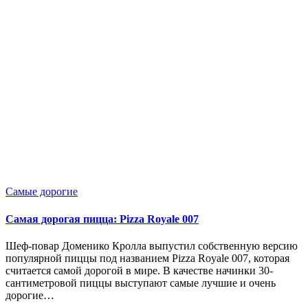
Опубликовано
Самые дорогие
в
Самая дорогая пицца: Pizza Royale 007
Шеф-повар Доменико Кролла выпустил собственную версию
популярной пиццы под названием Pizza Royale 007, которая
считается самой дорогой в мире. В качестве начинки 30-
сантиметровой пиццы выступают самые лучшие и очень
дорогие…
Запись