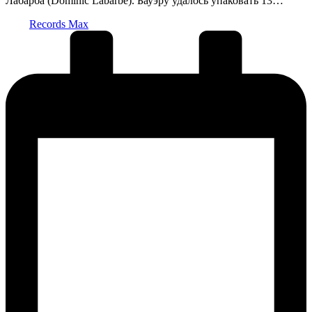
Лабарба (Dominic Labarbe). Бауэру удалось упаковать 13…
Запись
Records Max
от