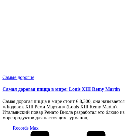
Опубликовано
Самые дорогие
в
Самая дорогая пицца в мире: Louis XIII Remy Martin
Самая дорогая пицца в мире стоит € 8,300, она называется
«Людовик XIII Реми Мартин» (Louis XIII Remy Martin).
Итальянский повар Ренато Виола разработал это блюдо из
морепродуктов для настоящих гурманов,…
Запись
Records Max
от