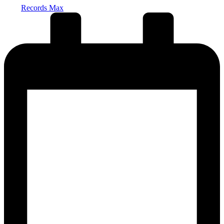
Records Max
от