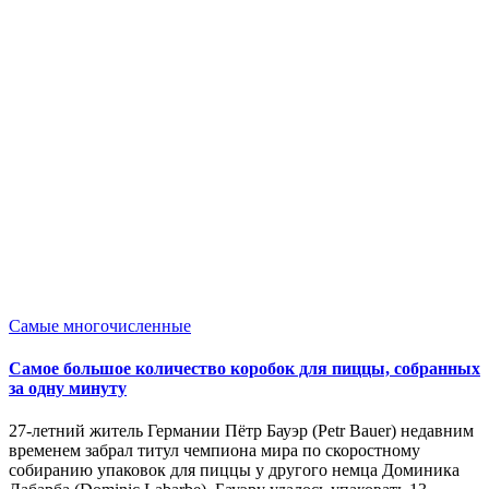
Опубликовано
Самые многочисленные
в
Самое большое количество коробок для пиццы, собранных
за одну минуту
27-летний житель Германии Пётр Бауэр (Petr Bauer) недавним
временем забрал титул чемпиона мира по скоростному
собиранию упаковок для пиццы у другого немца Доминика