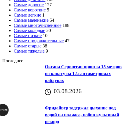
Самые дорогие
127
Самые короткие
5
Самые легкие
1
Самые маленькие
54
Самые многочисленные
188
Самые молодые
20
Самые низкие
10
Самые продолжительные
47
Самые старые
38
Самые тяжелые
9
Последнее
Оксана Сероштан прошла 15 метров
по канату на 12-сантиметровых
каблуках
03.08.2026
Фридайвер задержал дыхание под
итомир
водой на полчаса, побив культовый
рекорд
аричич