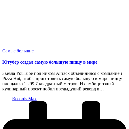
Опубликовано
Самые большие
в
Ютубер создал самую большую пиццу в мире
Звезда YouTube под ником Airrack объединился с компанией
Pizza Hut, чтобы приготовить самую большую в мире пиццу
площадью 1 299.7 квадратный метров. Их амбициозный
кулинарный проект побил предыдущий рекорд в…
Запись
Records Max
от