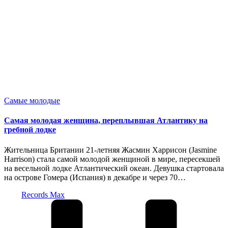
Опубликовано
Самые молодые
в
Самая молодая женщина, переплывшая Атлантику на
гребной лодке
Жительница Британии 21-летняя Жасмин Харрисон (Jasmine
Harrison) стала самой молодой женщиной в мире, пересекшей
на весельной лодке Атлантический океан. Девушка стартовала
на острове Гомера (Испания) в декабре и через 70…
Запись
Records Max
от