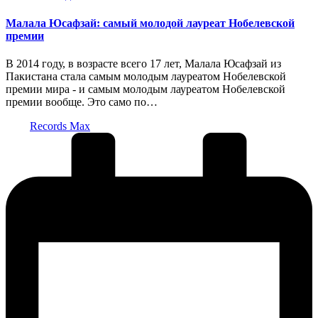
в
Малала Юсафзай: самый молодой лауреат Нобелевской
премии
В 2014 году, в возрасте всего 17 лет, Малала Юсафзай из
Пакистана стала самым молодым лауреатом Нобелевской
премии мира - и самым молодым лауреатом Нобелевской
премии вообще. Это само по…
Запись
Records Max
от