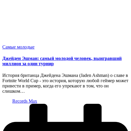
Опубликовано
Самые молодые
в
Джейден Эшман: самый молодой человек, выигравший
миллион за один турнир
История британца Джейдена Эшмана (Jaden Ashman) о славе в
Fortnite World Cup - это история, которую любой геймер может
привести в пример, когда его упрекают в том, что он
слишком…
Запись
Records Max
от