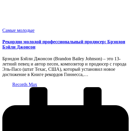
Опубликовано
Самые молодые
в
Рекордно молодой профессиональный продюсер: Брэндон
Бэйли Джонсон
Брэндон Бэйли Джонсон (Brandon Bailey Johnson) – это 13-
летний певец и автор песен, композитор и продюсер с города
Эль-Пасо (штат Техас, США), который установил новое
достижение в Книге рекордов Гиннесса,…
Запись
Records Max
от