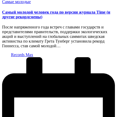
Опубликовано
Самые молодые
в
Самый молодой человек года по версии журнала Time (и
другие рекордсмены)
После напряженного года встреч с главами государств и
представителями правительств, поддержки экологических
акций и выступлений на глобальных саммитах шведская
активистка по климату Грета Тунберг установила рекорд
Гиннесса, став самой молодой…
Запись
Records Max
от