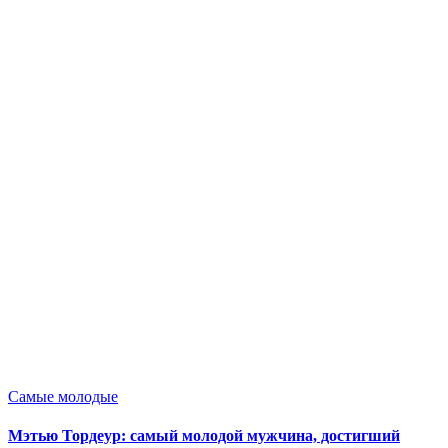
Опубликовано
Самые молодые
в
Мэтью Тордеур: самый молодой мужчина, достигший