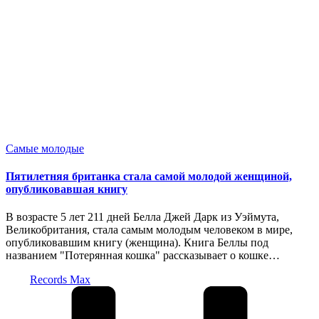
Опубликовано
Самые молодые
в
Пятилетняя британка стала самой молодой женщиной,
опубликовавшая книгу
В возрасте 5 лет 211 дней Белла Джей Дарк из Уэймута,
Великобритания, стала самым молодым человеком в мире,
опубликовавшим книгу (женщина). Книга Беллы под
названием "Потерянная кошка" рассказывает о кошке…
Запись
Records Max
от