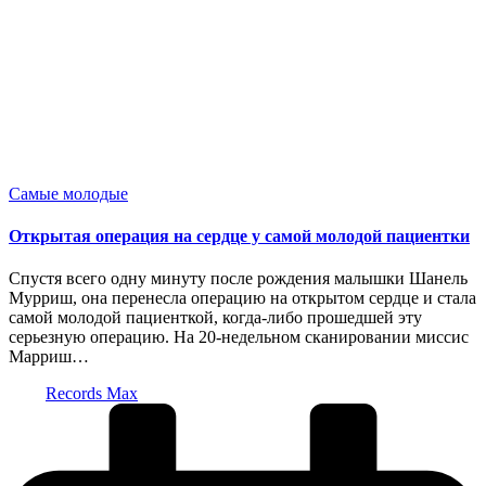
Опубликовано
Самые молодые
в
Открытая операция на сердце у самой молодой пациентки
Спустя всего одну минуту после рождения малышки Шанель
Мурриш, она перенесла операцию на открытом сердце и стала
самой молодой пациенткой, когда-либо прошедшей эту
серьезную операцию. На 20-недельном сканировании миссис
Марриш…
Запись
Records Max
от