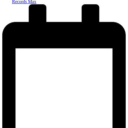
Records Max
от