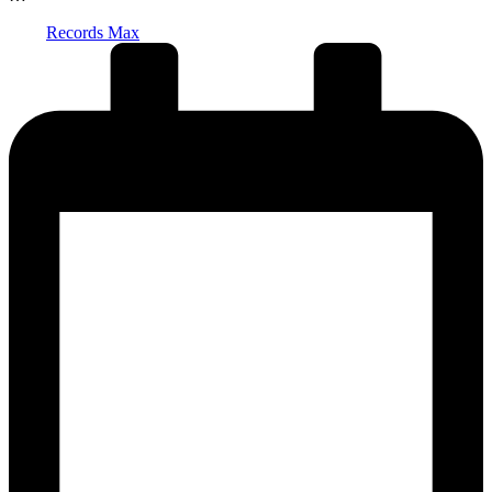
Запись
Records Max
от