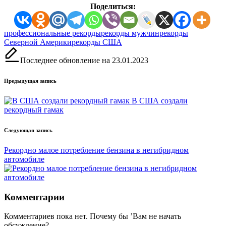
Поделиться:
Метки:
профессиональные рекорды
рекорды мужчин
рекорды
Северной Америки
рекорды США
Последнее обновление на 23.01.2023
Навигация
Предыдущая запись
записи
В США создали
рекордный гамак
Следующая запись
Рекордно малое потребление бензина в негибридном
автомобиле
Комментарии
Комментариев пока нет. Почему бы ’Вам не начать
обсуждение?