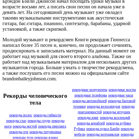
Брэндон Бэйли Джонсон начал посещать уроки музыки в
возрасте восьми лет, а писать свои песни он начала уже в
девять лет. На сегодняшний день музыкант уже овладел
такими музыкальными инструментами как акустическая
гитара, бас-гитара, пианино, синтезатор, барабаны, ударной
установкой, а также скрипкой.
Молодой музыкант и рекордсмен Книги рекордов Гиннесса
написал более 35 песен и, конечно, он продолжает сочинять,
продюсировать и записывать материал. На данный момент он
работает над музыкой для своего второго альбома. Также он
работает над музыкальным материалом для нескольких других
музыкантов города. Больше узнать о творчестве рекордсмена,
а также послушать его песни можно на официальном сайте
brandonbaileyjohnson.com.
рекордные монументы
рекордные мосты
Рекорды человеческого
рекордные телефоны
рекордные часы
рекорды автомобилей
рекорды бытовой
тела
техники
рекорды велосипедов
рекорды
драгоценностей
рекорды игрушек
рекорды волос
рекорды гибкости
рекорды книг
рекорды коллекций
рекорды глаз
рекорды груди
рекорды
рекорды кораблей
рекорды кубика
ноги
рекорды ногтей
рекорды пирсинга
Рубика
рекорды кукол Барби
рекорды
рекорды рта
рекорды татуировки
мебели
рекорды мотоциклов
рекорды
рекорды тела
рекорды языка