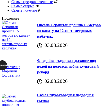
Самые продолжительные
47
Самые старые
38
Самые тяжелые
9
Последнее
Оксана Сероштан прошла 15 метров
по канату на 12-сантиметровых
каблуках
03.08.2026
Фридайвер задержал дыхание под
итомир
водой на полчаса, побив культовый
рекорд
аричич
02.08.2026
Хорватия)
Самая глубоководная подводная
съемка