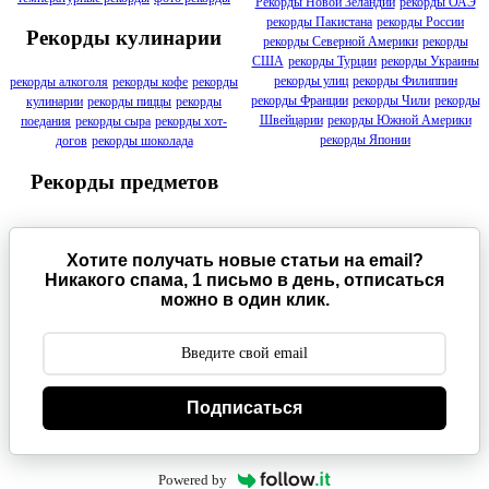
Рекорды Новой Зеландии
рекорды ОАЭ
рекорды Пакистана
рекорды России
Рекорды кулинарии
рекорды Северной Америки
рекорды
США
рекорды Турции
рекорды Украины
рекорды улиц
рекорды Филиппин
рекорды алкоголя
рекорды кофе
рекорды
рекорды Франции
рекорды Чили
рекорды
кулинарии
рекорды пиццы
рекорды
Швейцарии
рекорды Южной Америки
поедания
рекорды сыра
рекорды хот-
рекорды Японии
догов
рекорды шоколада
Рекорды предметов
Хотите получать новые статьи на email?
Никакого спама, 1 письмо в день, отписаться
можно в один клик.
Подписаться
Powered by