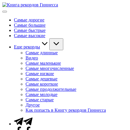
Перейти
Книга
к
Мировые
рекордов
содержимому
рекорды
Гиннесса
Самые дорогие
Гиннесса
Самые большие
Самые быстрые
Самые высокие
Еще рекорды
Самые длинные
Видео
Самые маленькие
Самые многочисленные
Самые низкие
Самые дешевые
Самые короткие
Самые продолжительные
Самые молодые
Самые старые
Другое
Как попасть в Книгу рекордов Гиннесса
Telegram
Facebook