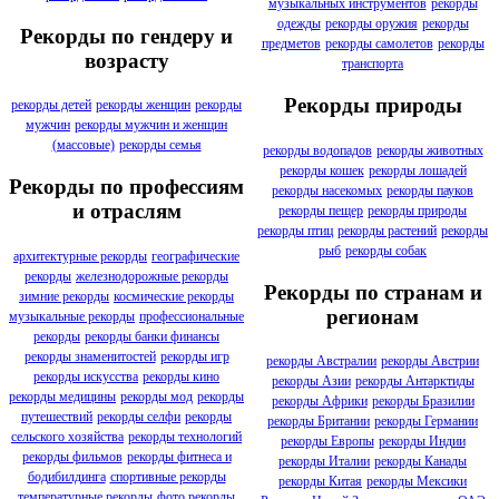
музыкальных инструментов
рекорды
одежды
рекорды оружия
рекорды
Рекорды по гендеру и
предметов
рекорды самолетов
рекорды
возрасту
транспорта
Рекорды природы
рекорды детей
рекорды женщин
рекорды
мужчин
рекорды мужчин и женщин
(массовые)
рекорды семья
рекорды водопадов
рекорды животных
рекорды кошек
рекорды лошадей
Рекорды по профессиям
рекорды насекомых
рекорды пауков
и отраслям
рекорды пещер
рекорды природы
рекорды птиц
рекорды растений
рекорды
рыб
рекорды собак
архитектурные рекорды
географические
рекорды
железнодорожные рекорды
Рекорды по странам и
зимние рекорды
космические рекорды
регионам
музыкальные рекорды
профессиональные
рекорды
рекорды банки финансы
рекорды знаменитостей
рекорды игр
рекорды Австралии
рекорды Австрии
рекорды искусства
рекорды кино
рекорды Азии
рекорды Антарктиды
рекорды медицины
рекорды мод
рекорды
рекорды Африки
рекорды Бразилии
путешествий
рекорды селфи
рекорды
рекорды Британии
рекорды Германии
сельского хозяйства
рекорды технологий
рекорды Европы
рекорды Индии
рекорды фильмов
рекорды фитнеса и
рекорды Италии
рекорды Канады
бодибилдинга
спортивные рекорды
рекорды Китая
рекорды Мексики
температурные рекорды
фото рекорды