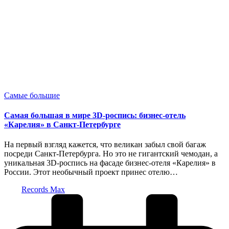
Опубликовано
Самые большие
в
Самая большая в мире 3D-роспись: бизнес-отель
«Карелия» в Санкт-Петербурге
На первый взгляд кажется, что великан забыл свой багаж
посреди Санкт-Петербурга. Но это не гигантский чемодан, а
уникальная 3D-роспись на фасаде бизнес-отеля «Карелия» в
России. Этот необычный проект принес отелю…
Запись
Records Max
от