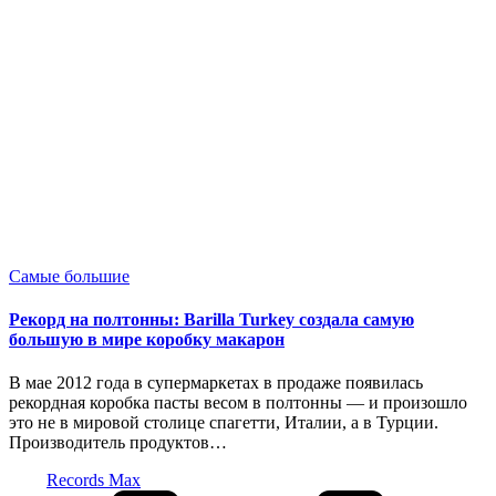
Опубликовано
Самые большие
в
Рекорд на полтонны: Barilla Turkey создала самую
большую в мире коробку макарон
В мае 2012 года в супермаркетах в продаже появилась
рекордная коробка пасты весом в полтонны — и произошло
это не в мировой столице спагетти, Италии, а в Турции.
Производитель продуктов…
Запись
Records Max
от