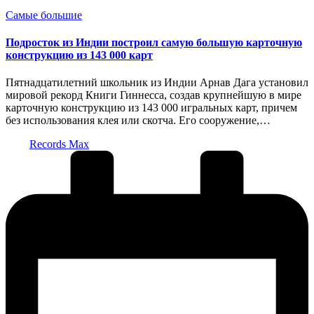
Опубликовано
Самые большие
в
Подросток из Индии построил самую большую карточную
конструкцию из 143 000 карт
Пятнадцатилетний школьник из Индии Арнав Дага установил
мировой рекорд Книги Гиннесса, создав крупнейшую в мире
карточную конструкцию из 143 000 игральных карт, причем
без использования клея или скотча. Его сооружение,…
Запись
Records Max
от