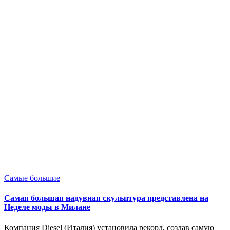
Опубликовано
Самые большие
в
Самая большая надувная скульптура представлена на
Неделе моды в Милане
Компания Diesel (Италия) установила рекорд, создав самую