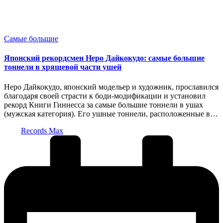
Опубликовано
Самые большие
в
Японский рекордсмен Неро Дайкокудо: самые большие
тоннели в хрящевой части ушей
Неро Дайкокудо, японский модельер и художник, прославился
благодаря своей страсти к боди-модификации и установил
рекорд Книги Гиннесса за самые большие тоннели в ушах
(мужская категория). Его ушные тоннели, расположенные в…
Запись
Records Max
от