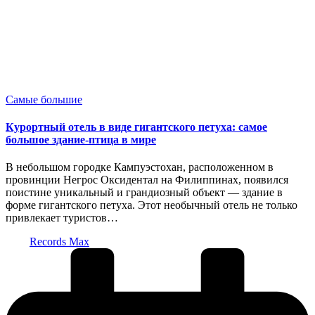
Опубликовано
Самые большие
в
Курортный отель в виде гигантского петуха: самое
большое здание-птица в мире
В небольшом городке Кампуэстохан, расположенном в
провинции Негрос Оксидентал на Филиппинах, появился
поистине уникальный и грандиозный объект — здание в
форме гигантского петуха. Этот необычный отель не только
привлекает туристов…
Запись
Records Max
от