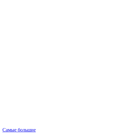
Опубликовано
Самые большие
в