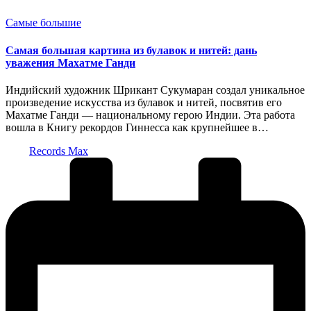
Опубликовано
Самые большие
в
Самая большая картина из булавок и нитей: дань
уважения Махатме Ганди
Индийский художник Шрикант Сукумаран создал уникальное
произведение искусства из булавок и нитей, посвятив его
Махатме Ганди — национальному герою Индии. Эта работа
вошла в Книгу рекордов Гиннесса как крупнейшее в…
Запись
Records Max
от