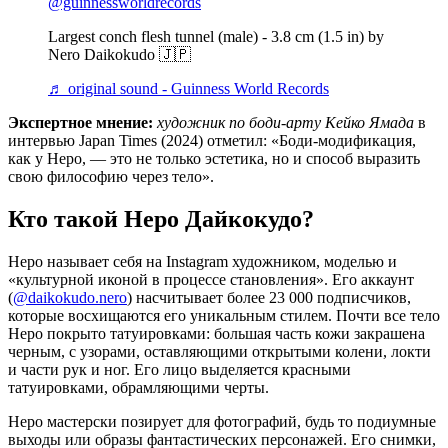
@guinnessworldrecords
Largest conch flesh tunnel (male) - 3.8 cm (1.5 in) by
Nero Daikokudo 🇯🇵
♬ original sound - Guinness World Records
Экспертное мнение:
художник по боди-арту Кейко Ямада
в
интервью Japan Times (2024) отметил: «Боди-модификация,
как у Неро, — это не только эстетика, но и способ выразить
свою философию через тело».
Кто такой Неро Дайкокудо?
Неро называет себя на Instagram художником, моделью и
«культурной иконой в процессе становления». Его аккаунт
(
@daikokudo.nero
) насчитывает более 23 000 подписчиков,
которые восхищаются его уникальным стилем. Почти все тело
Неро покрыто татуировками: большая часть кожи закрашена
черным, с узорами, оставляющими открытыми колени, локти
и части рук и ног. Его лицо выделяется красными
татуировками, обрамляющими черты.
Неро мастерски позирует для фотографий, будь то подиумные
выходы или образы фантастических персонажей. Его снимки,