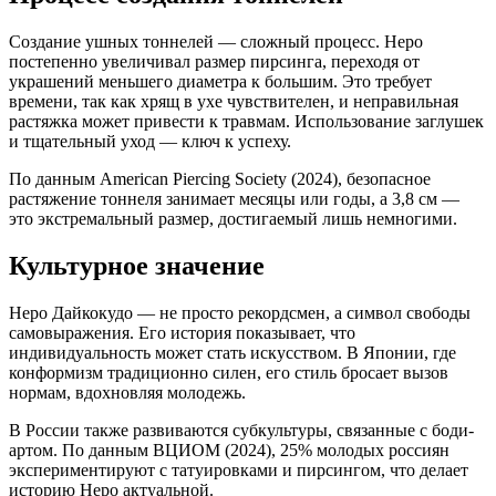
Создание ушных тоннелей — сложный процесс. Неро
постепенно увеличивал размер пирсинга, переходя от
украшений меньшего диаметра к большим. Это требует
времени, так как хрящ в ухе чувствителен, и неправильная
растяжка может привести к травмам. Использование заглушек
и тщательный уход — ключ к успеху.
По данным American Piercing Society (2024), безопасное
растяжение тоннеля занимает месяцы или годы, а 3,8 см —
это экстремальный размер, достигаемый лишь немногими.
Культурное значение
Неро Дайкокудо — не просто рекордсмен, а символ свободы
самовыражения. Его история показывает, что
индивидуальность может стать искусством. В Японии, где
конформизм традиционно силен, его стиль бросает вызов
нормам, вдохновляя молодежь.
В России также развиваются субкультуры, связанные с боди-
артом. По данным ВЦИОМ (2024), 25% молодых россиян
экспериментируют с татуировками и пирсингом, что делает
историю Неро актуальной.