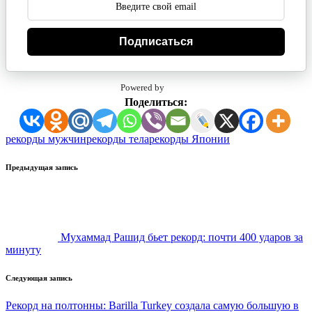
Подписаться
Powered by
Поделиться:
Метки:
рекорды мужчин
рекорды тела
рекорды Японии
Навигация
Предыдущая запись
записи
Мухаммад Рашид бьет рекорд: почти 400 ударов за
минуту
Следующая запись
Рекорд на полтонны: Barilla Turkey создала самую большую в