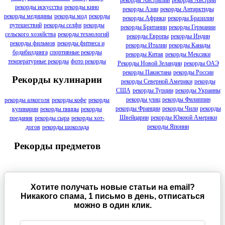
рекорды Австралии
рекорды Австрии
рекорды искусства
рекорды кино
рекорды Азии
рекорды Антарктиды
рекорды медицины
рекорды мод
рекорды
рекорды Африки
рекорды Бразилии
путешествий
рекорды селфи
рекорды
рекорды Британии
рекорды Германии
сельского хозяйства
рекорды технологий
рекорды Европы
рекорды Индии
рекорды фильмов
рекорды фитнеса и
рекорды Италии
рекорды Канады
бодибилдинга
спортивные рекорды
рекорды Китая
рекорды Мексики
температурные рекорды
фото рекорды
Рекорды Новой Зеландии
рекорды ОАЭ
рекорды Пакистана
рекорды России
Рекорды кулинарии
рекорды Северной Америки
рекорды
США
рекорды Турции
рекорды Украины
рекорды улиц
рекорды Филиппин
рекорды алкоголя
рекорды кофе
рекорды
рекорды Франции
рекорды Чили
рекорды
кулинарии
рекорды пиццы
рекорды
Швейцарии
рекорды Южной Америки
поедания
рекорды сыра
рекорды хот-
рекорды Японии
догов
рекорды шоколада
Рекорды предметов
Хотите получать новые статьи на email?
Никакого спама, 1 письмо в день, отписаться
можно в один клик.