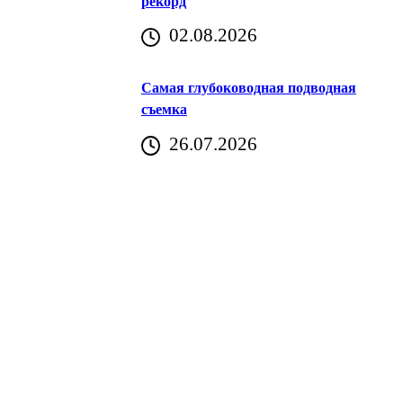
рекорд
аричич
02.08.2026
Хорватия)
Самая глубоководная подводная
съемка
26.07.2026