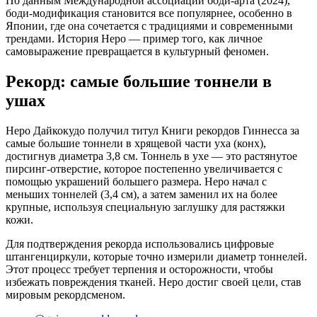
По данным Международной ассоциации боди-арта (2024),
боди-модификация становится все популярнее, особенно в
Японии, где она сочетается с традициями и современными
трендами. История Неро — пример того, как личное
самовыражение превращается в культурный феномен.
Рекорд: самые большие тоннели в
ушах
Неро Дайкокудо получил титул Книги рекордов Гиннесса за
самые большие тоннели в хрящевой части уха (конх),
достигнув диаметра 3,8 см. Тоннель в ухе — это растянутое
пирсинг-отверстие, которое постепенно увеличивается с
помощью украшений большего размера. Неро начал с
меньших тоннелей (3,4 см), а затем заменил их на более
крупные, используя специальную заглушку для растяжки
кожи.
Для подтверждения рекорда использовались цифровые
штангенциркули, которые точно измерили диаметр тоннелей.
Этот процесс требует терпения и осторожности, чтобы
избежать повреждения тканей. Неро достиг своей цели, став
мировым рекордсменом.