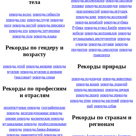
рекорды автомобилей
рекорды бытовой
тела
техники
рекорды велосипедов
рекорды
драгоценностей
рекорды игрушек
рекорды волос
рекорды гибкости
рекорды книг
рекорды коллекций
рекорды глаз
рекорды груди
рекорды
рекорды кораблей
рекорды кубика
ноги
рекорды ногтей
рекорды пирсинга
Рубика
рекорды кукол Барби
рекорды
рекорды рта
рекорды татуировки
мебели
рекорды мотоциклов
рекорды
рекорды тела
рекорды языка
музыкальных инструментов
рекорды
одежды
рекорды оружия
рекорды
Рекорды по гендеру и
предметов
рекорды самолетов
рекорды
возрасту
транспорта
Рекорды природы
рекорды детей
рекорды женщин
рекорды
мужчин
рекорды мужчин и женщин
(массовые)
рекорды семья
рекорды водопадов
рекорды животных
рекорды кошек
рекорды лошадей
Рекорды по профессиям
рекорды насекомых
рекорды пауков
и отраслям
рекорды пещер
рекорды природы
рекорды птиц
рекорды растений
рекорды
рыб
рекорды собак
архитектурные рекорды
географические
рекорды
железнодорожные рекорды
Рекорды по странам и
зимние рекорды
космические рекорды
регионам
музыкальные рекорды
профессиональные
рекорды
рекорды банки финансы
рекорды знаменитостей
рекорды игр