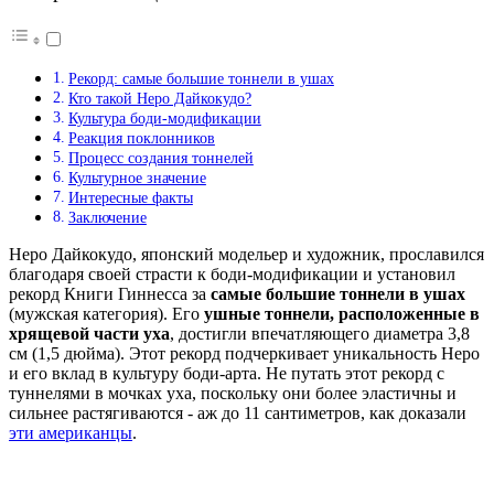
Рекорд: самые большие тоннели в ушах
Кто такой Неро Дайкокудо?
Культура боди-модификации
Реакция поклонников
Процесс создания тоннелей
Культурное значение
Интересные факты
Заключение
Неро Дайкокудо, японский модельер и художник, прославился
благодаря своей страсти к боди-модификации и установил
рекорд Книги Гиннесса за
самые большие тоннели в ушах
(мужская категория). Его
ушные тоннели, расположенные в
хрящевой части уха
, достигли впечатляющего диаметра 3,8
см (1,5 дюйма). Этот рекорд подчеркивает уникальность Неро
и его вклад в культуру боди-арта. Не путать этот рекорд с
туннелями в мочках уха, поскольку они более эластичны и
сильнее растягиваются - аж до 11 сантиметров, как доказали
эти американцы
.