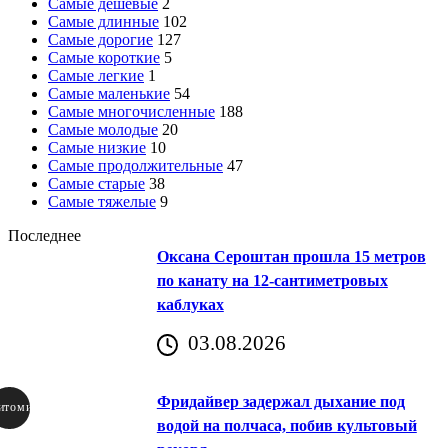
Самые дешевые
2
Самые длинные
102
Самые дорогие
127
Самые короткие
5
Самые легкие
1
Самые маленькие
54
Самые многочисленные
188
Самые молодые
20
Самые низкие
10
Самые продолжительные
47
Самые старые
38
Самые тяжелые
9
Последнее
Оксана Сероштан прошла 15 метров
по канату на 12-сантиметровых
каблуках
03.08.2026
Фридайвер задержал дыхание под
итомир
водой на полчаса, побив культовый