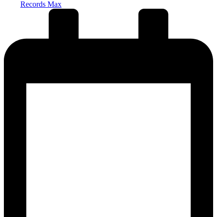
Records Max
от