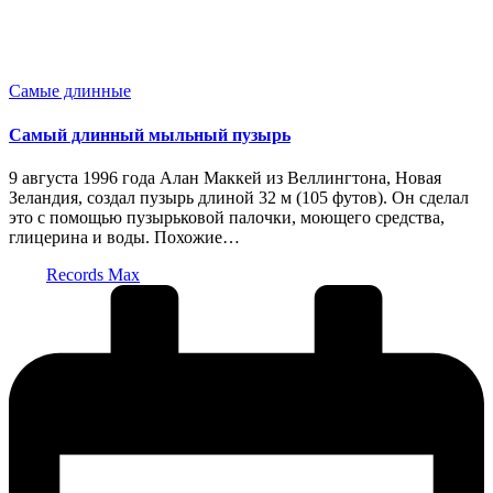
Опубликовано
Самые длинные
в
Самый длинный мыльный пузырь
9 августа 1996 года Алан Маккей из Веллингтона, Новая
Зеландия, создал пузырь длиной 32 м (105 футов). Он сделал
это с помощью пузырьковой палочки, моющего средства,
глицерина и воды. Похожие…
Запись
Records Max
от