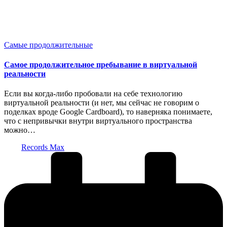
Опубликовано
Самые продолжительные
в
Самое продолжительное пребывание в виртуальной
реальности
Если вы когда-либо пробовали на себе технологию
виртуальной реальности (и нет, мы сейчас не говорим о
поделках вроде Google Cardboard), то наверняка понимаете,
что с непривычки внутри виртуального пространства
можно…
Запись
Records Max
от