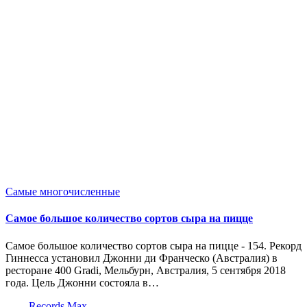
Опубликовано
Самые многочисленные
в
Самое большое количество сортов сыра на пицце
Самое большое количество сортов сыра на пицце - 154. Рекорд
Гиннесса установил Джонни ди Франческо (Австралия) в
ресторане 400 Gradi, Мельбурн, Австралия, 5 сентября 2018
года. Цель Джонни состояла в…
Запись
Records Max
от