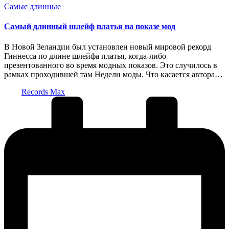
Опубликовано
Самые длинные
в
Самый длинный шлейф платья на показе мод
В Новой Зеландии был установлен новый мировой рекорд
Гиннесса по длине шлейфа платья, когда-либо
презентованного во время модных показов. Это случилось в
рамках проходившей там Недели моды. Что касается автора…
Запись
Records Max
от