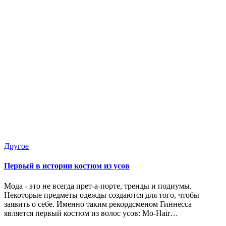
Опубликовано
Другое
в
Первый в истории костюм из усов
Мода - это не всегда прет-а-порте, тренды и подиумы.
Некоторые предметы одежды создаются для того, чтобы
заявить о себе. Именно таким рекордсменом Гиннесса
является первый костюм из волос усов: Mo-Hair…
Запись