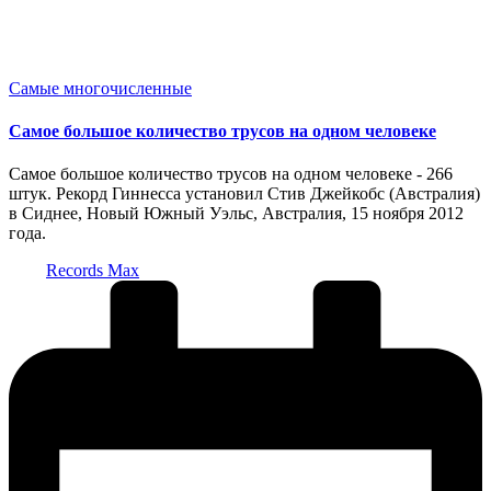
Опубликовано
Самые многочисленные
в
Самое большое количество трусов на одном человеке
Самое большое количество трусов на одном человеке - 266
штук. Рекорд Гиннесса установил Стив Джейкобс (Австралия)
в Сиднее, Новый Южный Уэльс, Австралия, 15 ноября 2012
года.
Запись
Records Max
от