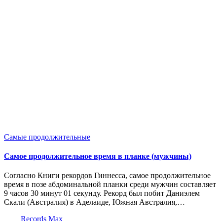
Опубликовано
Самые продолжительные
в
Самое продолжительное время в планке (мужчины)
Согласно Книги рекордов Гиннесса, самое продолжительное
время в позе абдоминальной планки среди мужчин составляет
9 часов 30 минут 01 секунду. Рекорд был побит Даниэлем
Скали (Австралия) в Аделаиде, Южная Австралия,…
Запись
Records Max
от