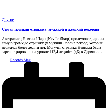
Опубликовано
Другое
в
Самая громкая отрыжка: мужской и женский рекорды
Австралиец Невилл Шарп (Neville Sharp) продемонстрировал
самую громкую отрыжку (у мужчин), побив рекорд, который
держался более десяти лет. Могучая отрыжка Невилла была
зарегистрирована на уровне 112,4 децибел (дБ) в Дарвине…
Запись
Records Max
от