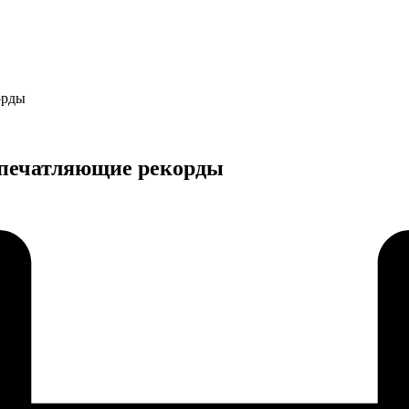
орды
 впечатляющие рекорды