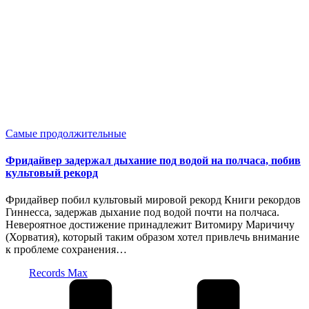
Опубликовано
Самые продолжительные
в
Фридайвер задержал дыхание под водой на полчаса, побив
культовый рекорд
Фридайвер побил культовый мировой рекорд Книги рекордов
Гиннесса, задержав дыхание под водой почти на полчаса.
Невероятное достижение принадлежит Витомиру Маричичу
(Хорватия), который таким образом хотел привлечь внимание
к проблеме сохранения…
Запись
Records Max
от