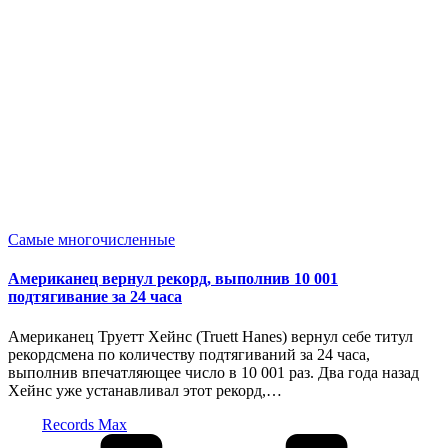
Опубликовано
Самые многочисленные
в
Американец вернул рекорд, выполнив 10 001
подтягивание за 24 часа
Американец Труетт Хейнс (Truett Hanes) вернул себе титул
рекордсмена по количеству подтягиваний за 24 часа,
выполнив впечатляющее число в 10 001 раз. Два года назад
Хейнс уже устанавливал этот рекорд,…
Запись
Records Max
от