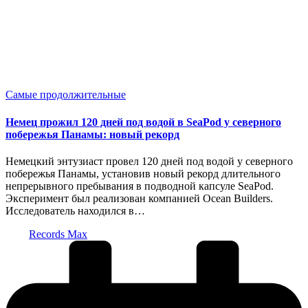
Опубликовано
Самые продолжительные
в
Немец прожил 120 дней под водой в SeaPod у северного
побережья Панамы: новый рекорд
Немецкий энтузиаст провел 120 дней под водой у северного
побережья Панамы, установив новый рекорд длительного
непрерывного пребывания в подводной капсуле SeaPod.
Эксперимент был реализован компанией Ocean Builders.
Исследователь находился в…
Запись
Records Max
от