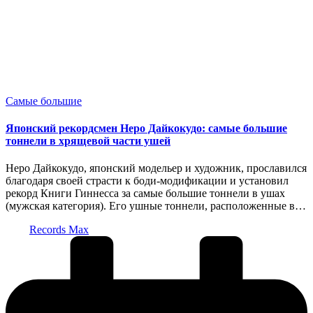
Опубликовано
Самые большие
в
Японский рекордсмен Неро Дайкокудо: самые большие
тоннели в хрящевой части ушей
Неро Дайкокудо, японский модельер и художник, прославился
благодаря своей страсти к боди-модификации и установил
рекорд Книги Гиннесса за самые большие тоннели в ушах
(мужская категория). Его ушные тоннели, расположенные в…
Запись
Records Max
от