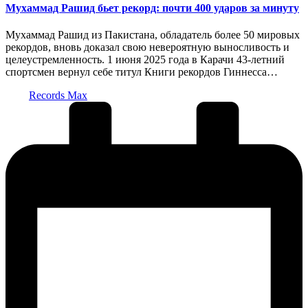
Мухаммад Рашид бьет рекорд: почти 400 ударов за минуту
Мухаммад Рашид из Пакистана, обладатель более 50 мировых
рекордов, вновь доказал свою невероятную выносливость и
целеустремленность. 1 июня 2025 года в Карачи 43-летний
спортсмен вернул себе титул Книги рекордов Гиннесса…
Запись
Records Max
от