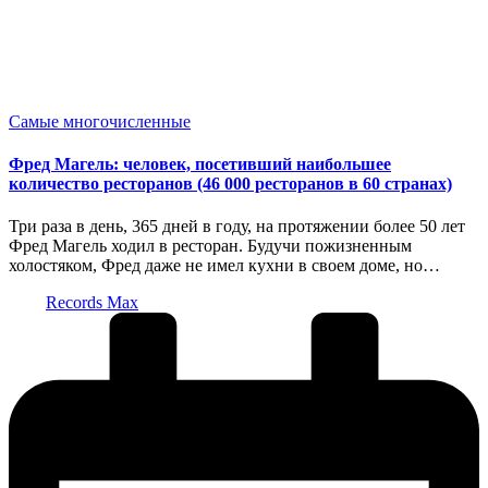
Опубликовано
Самые многочисленные
в
Фред Магель: человек, посетивший наибольшее
количество ресторанов (46 000 ресторанов в 60 странах)
Три раза в день, 365 дней в году, на протяжении более 50 лет
Фред Магель ходил в ресторан. Будучи пожизненным
холостяком, Фред даже не имел кухни в своем доме, но…
Запись
Records Max
от