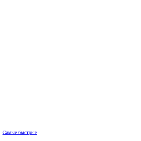
Опубликовано
Самые быстрые
в