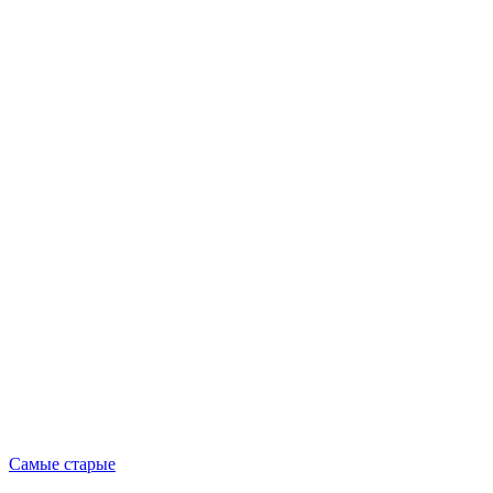
Опубликовано
Самые старые
в