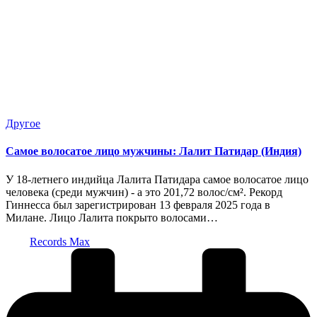
Опубликовано
Другое
в
Самое волосатое лицо мужчины: Лалит Патидар (Индия)
У 18-летнего индийца Лалита Патидара самое волосатое лицо
человека (среди мужчин) - а это 201,72 волос/см². Рекорд
Гиннесса был зарегистрирован 13 февраля 2025 года в
Милане. Лицо Лалита покрыто волосами…
Запись
Records Max
от