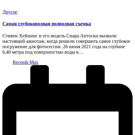
Опубликовано
Другое
в
Самая глубоководная подводная съемка
Стивен Хейнинг и его модель Сиара Антоски вызвали
настоящий ажиотаж, когда решили совершить самое глубокое
погружение для фотосессии. 26 июня 2021 года на глубине
6,40 метра под поверхностью воды в…
Запись
Records Max
от