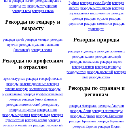
ноги
рекорды ногтей
рекорды пирсинга
Рубика
рекорды кукол Барби
рекорды
рекорды рта
рекорды татуировки
мебели
рекорды мотоциклов
рекорды
рекорды тела
рекорды языка
музыкальных инструментов
рекорды
одежды
рекорды оружия
рекорды
Рекорды по гендеру и
предметов
рекорды самолетов
рекорды
возрасту
транспорта
Рекорды природы
рекорды детей
рекорды женщин
рекорды
мужчин
рекорды мужчин и женщин
(массовые)
рекорды семья
рекорды водопадов
рекорды животных
рекорды кошек
рекорды лошадей
Рекорды по профессиям
рекорды насекомых
рекорды пауков
и отраслям
рекорды пещер
рекорды природы
рекорды птиц
рекорды растений
рекорды
рыб
рекорды собак
архитектурные рекорды
географические
рекорды
железнодорожные рекорды
Рекорды по странам и
зимние рекорды
космические рекорды
регионам
музыкальные рекорды
профессиональные
рекорды
рекорды банки финансы
рекорды знаменитостей
рекорды игр
рекорды Австралии
рекорды Австрии
рекорды искусства
рекорды кино
рекорды Азии
рекорды Антарктиды
рекорды медицины
рекорды мод
рекорды
рекорды Африки
рекорды Бразилии
путешествий
рекорды селфи
рекорды
рекорды Британии
рекорды Германии
сельского хозяйства
рекорды технологий
рекорды Европы
рекорды Индии