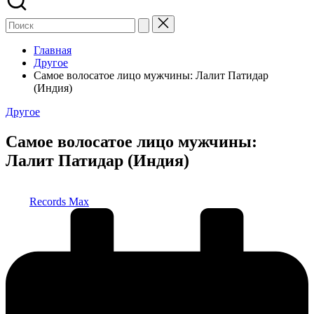
Главная
Другое
Самое волосатое лицо мужчины: Лалит Патидар
(Индия)
Опубликовано
Другое
в
Самое волосатое лицо мужчины:
Лалит Патидар (Индия)
Запись
Records Max
от