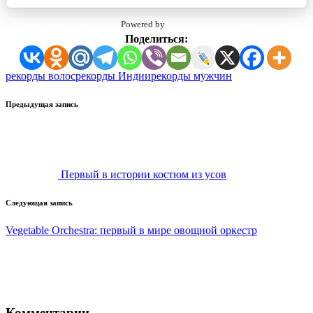
Powered by
Поделиться:
Метки:
рекорды волос
рекорды Индии
рекорды мужчин
Навигация
Предыдущая запись
записи
Первый в истории костюм из усов
Следующая запись
Vegetable Orchestra: первый в мире овощной оркестр
Комментарии