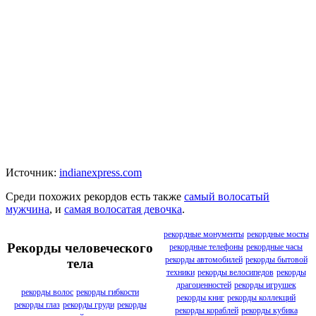
Источник:
indianexpress.com
Среди похожих рекордов есть также
самый волосатый
мужчина
, и
самая волосатая девочка
.
рекордные монументы
рекордные мосты
Рекорды человеческого
рекордные телефоны
рекордные часы
рекорды автомобилей
рекорды бытовой
тела
техники
рекорды велосипедов
рекорды
драгоценностей
рекорды игрушек
рекорды волос
рекорды гибкости
рекорды книг
рекорды коллекций
рекорды глаз
рекорды груди
рекорды
рекорды кораблей
рекорды кубика