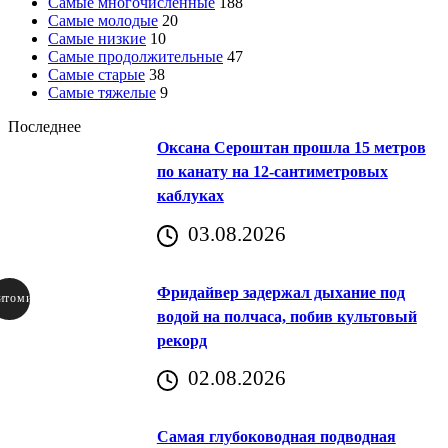
Самые многочисленные
188
Самые молодые
20
Самые низкие
10
Самые продолжительные
47
Самые старые
38
Самые тяжелые
9
Последнее
Оксана Сероштан прошла 15 метров
по канату на 12-сантиметровых
каблуках
03.08.2026
Фридайвер задержал дыхание под
итомир
водой на полчаса, побив культовый
рекорд
аричич
02.08.2026
Хорватия)
Самая глубоководная подводная