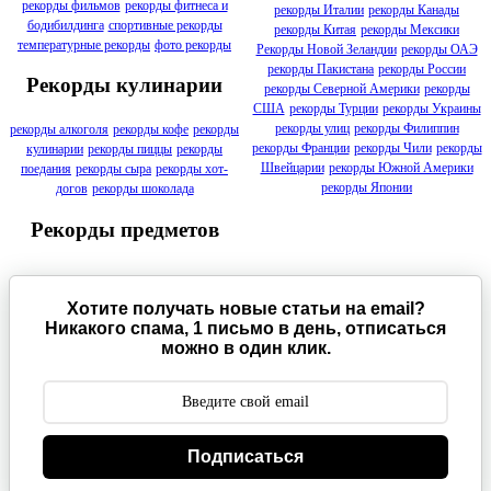
рекорды фильмов
рекорды фитнеса и
рекорды Италии
рекорды Канады
бодибилдинга
спортивные рекорды
рекорды Китая
рекорды Мексики
температурные рекорды
фото рекорды
Рекорды Новой Зеландии
рекорды ОАЭ
рекорды Пакистана
рекорды России
Рекорды кулинарии
рекорды Северной Америки
рекорды
США
рекорды Турции
рекорды Украины
рекорды улиц
рекорды Филиппин
рекорды алкоголя
рекорды кофе
рекорды
рекорды Франции
рекорды Чили
рекорды
кулинарии
рекорды пиццы
рекорды
Швейцарии
рекорды Южной Америки
поедания
рекорды сыра
рекорды хот-
рекорды Японии
догов
рекорды шоколада
Рекорды предметов
Хотите получать новые статьи на email?
Никакого спама, 1 письмо в день, отписаться
можно в один клик.
Подписаться