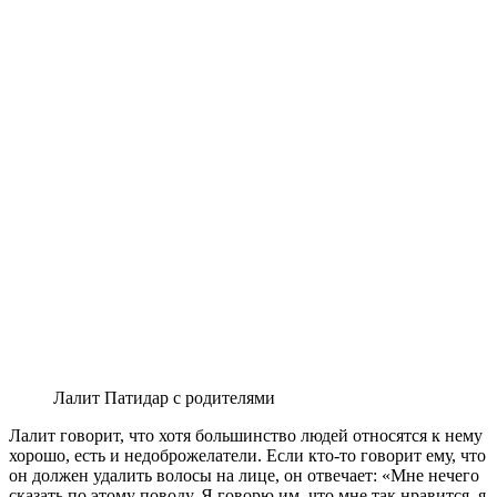
Лалит Патидар с родителями
Лалит говорит, что хотя большинство людей относятся к нему
хорошо, есть и недоброжелатели. Если кто-то говорит ему, что
он должен удалить волосы на лице, он отвечает: «Мне нечего
сказать по этому поводу. Я говорю им, что мне так нравится, я