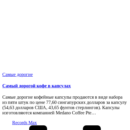
Опубликовано
Самые дорогие
в
Самый дорогой кофе в капсулах
Самые дорогие кофейные капсулы продаются в виде набора
из пяти штук по цене 77,60 сингапурских долларов за капсулу
(54,63 долларов США, 43,65 фунтов стерлингов). Капсулы
изготовляются компанией Medano Coffee Pte…
Запись
Records Max
от