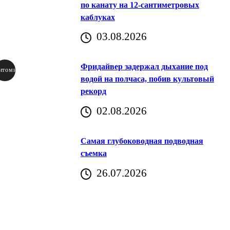
по канату на 12-сантиметровых
каблуках
03.08.2026
Фридайвер задержал дыхание под
итомир
водой на полчаса, побив культовый
рекорд
аричич
02.08.2026
Хорватия)
Самая глубоководная подводная
съемка
26.07.2026