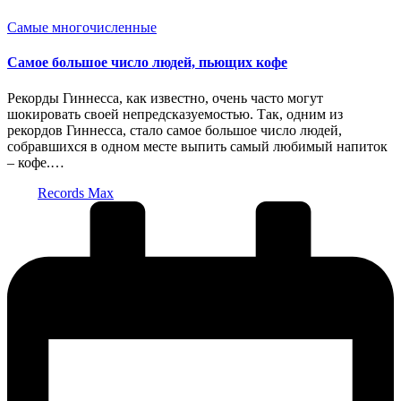
Опубликовано
Самые многочисленные
в
Самое большое число людей, пьющих кофе
Рекорды Гиннесса, как известно, очень часто могут
шокировать своей непредсказуемостью. Так, одним из
рекордов Гиннесса, стало самое большое число людей,
собравшихся в одном месте выпить самый любимый напиток
– кофе.…
Запись
Records Max
от