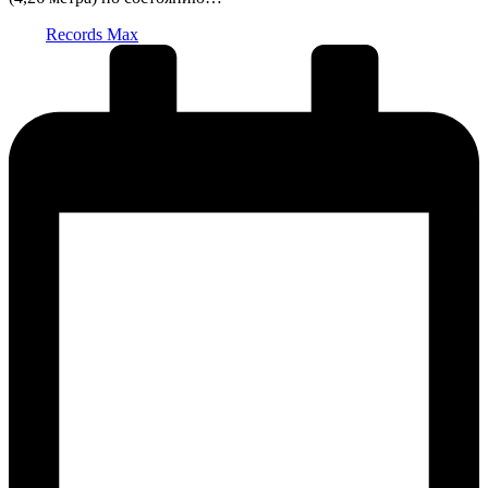
Запись
Records Max
от