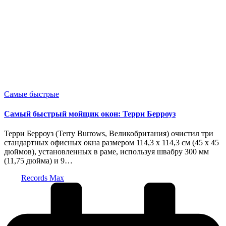
Опубликовано
Самые быстрые
в
Самый быстрый мойщик окон: Терри Берроуз
Терри Берроуз (Terry Burrows, Великобритания) очистил три
стандартных офисных окна размером 114,3 х 114,3 см (45 х 45
дюймов), установленных в раме, используя швабру 300 мм
(11,75 дюйма) и 9…
Запись
Records Max
от