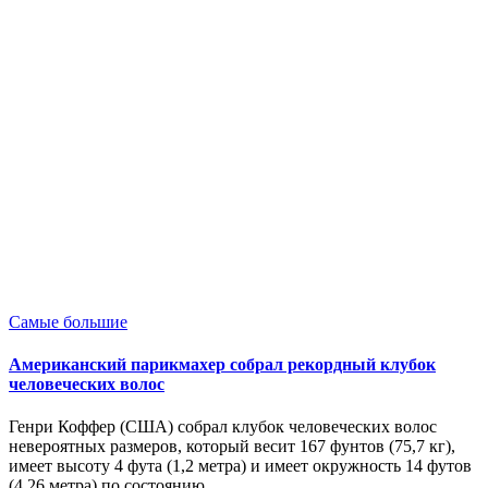
Опубликовано
Самые большие
в
Американский парикмахер собрал рекордный клубок
человеческих волос
Генри Коффер (США) собрал клубок человеческих волос
невероятных размеров, который весит 167 фунтов (75,7 кг),
имеет высоту 4 фута (1,2 метра) и имеет окружность 14 футов
(4,26 метра) по состоянию…