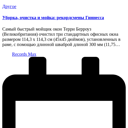
Опубликовано
Другое
в
Уборка, очистка и мойка: рекордсмены Гиннесса
Самый быстрый мойщик окон Терри Берроуз
(Великобритания) очистил три стандартных офисных окна
размером 114,3 х 114,3 см (45х45 дюймов), установленных в
раме, с помощью длинной шваброй длиной 300 мм (11,75…
Запись
Records Max
от