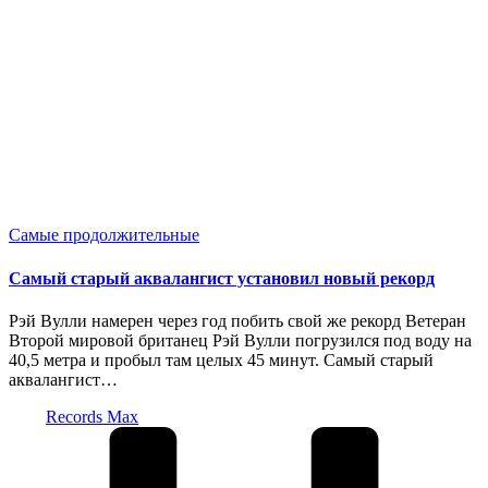
Опубликовано
Самые продолжительные
в
Самый старый аквалангист установил новый рекорд
Рэй Вулли намерен через год побить свой же рекорд Ветеран
Второй мировой британец Рэй Вулли погрузился под воду на
40,5 метра и пробыл там целых 45 минут. Самый старый
аквалангист…
Запись
Records Max
от