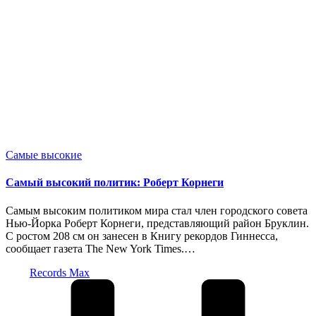
Опубликовано
Самые высокие
в
Cамый высокий политик: Роберт Корнеги
Самым высоким политиком мира стал член городского совета
Нью-Йорка Роберт Корнеги, представляющий район Бруклин.
С ростом 208 см он занесен в Книгу рекордов Гиннесса,
сообщает газета The New York Times.…
Запись
Records Max
от