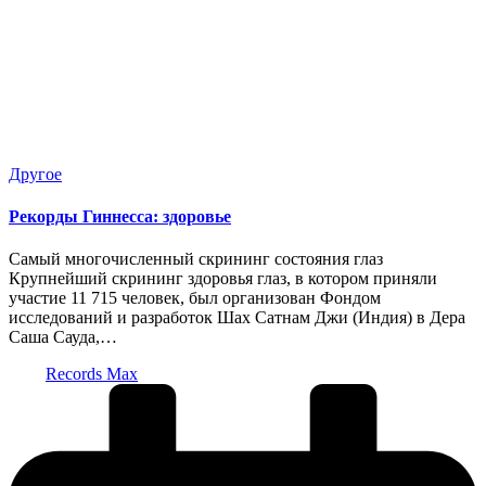
Опубликовано
Другое
в
Рекорды Гиннесса: здоровье
Самый многочисленный скрининг состояния глаз
Крупнейший скрининг здоровья глаз, в котором приняли
участие 11 715 человек, был организован Фондом
исследований и разработок Шах Сатнам Джи (Индия) в Дера
Саша Сауда,…
Запись
Records Max
от