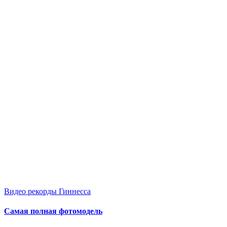
Опубликовано
Видео рекорды Гиннесса
в
Самая полная фотомодель