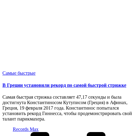
Опубликовано
Самые быстрые
в
В Греции установили рекорд по самой быстрой стрижке
Самая быстрая стрижка составляет 47,17 секунды и была
достигнута Константиносом Кутуписом (Греция) в Афинах,
Греция, 19 февраля 2017 года. Константинос попытался
установить рекорд Гиннесса, чтобы продемонстрировать свой
талант парикмахера.
Запись
Records Max
от