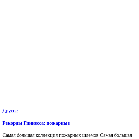
Опубликовано
Другое
в
Рекорды Гиннесса: пожарные
Самая большая коллекция пожарных шлемов Самая большая