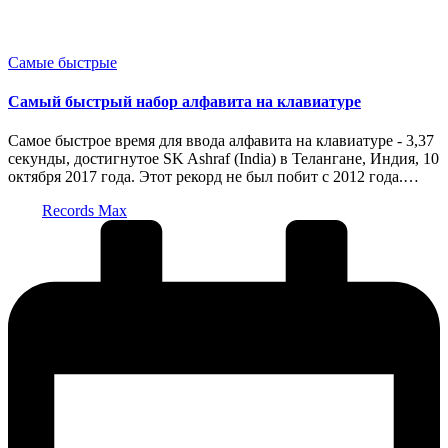
Опубликовано
Самые быстрые
в
Самый быстрый набор алфавита на клавиатуре
Самое быстрое время для ввода алфавита на клавиатуре - 3,37
секунды, достигнутое SK Ashraf (India) в Телангане, Индия, 10
октября 2017 года. Этот рекорд не был побит с 2012 года.…
Запись
Records Max
от