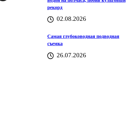
водой на полчаса, побив культовый
рекорд
аричич
02.08.2026
Хорватия)
Самая глубоководная подводная
съемка
26.07.2026