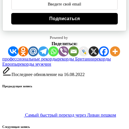
Подписаться
Powered by
Поделиться:
Метки:
профессиональные рекорды
рекорды Британии
рекорды
Европы
рекорды мужчин
Последнее обновление на 16.08.2022
Навигация
Предыдущая запись
записи
Самый быстрый переход через Ливан пешком
Следующая запись