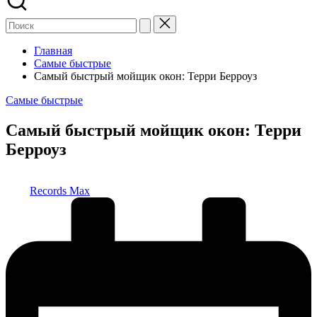
Главная
Самые быстрые
Самый быстрый мойщик окон: Терри Берроуз
Опубликовано
Самые быстрые
в
Самый быстрый мойщик окон: Терри
Берроуз
Запись
Records Max
от