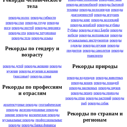
рекорды автомобилей
рекорды бытовой
тела
техники
рекорды велосипедов
рекорды
драгоценностей
рекорды игрушек
рекорды волос
рекорды гибкости
рекорды книг
рекорды коллекций
рекорды глаз
рекорды груди
рекорды
рекорды кораблей
рекорды кубика
ноги
рекорды ногтей
рекорды пирсинга
Рубика
рекорды кукол Барби
рекорды
рекорды рта
рекорды татуировки
мебели
рекорды мотоциклов
рекорды
рекорды тела
рекорды языка
музыкальных инструментов
рекорды
одежды
рекорды оружия
рекорды
Рекорды по гендеру и
предметов
рекорды самолетов
рекорды
возрасту
транспорта
Рекорды природы
рекорды детей
рекорды женщин
рекорды
мужчин
рекорды мужчин и женщин
(массовые)
рекорды семья
рекорды водопадов
рекорды животных
рекорды кошек
рекорды лошадей
Рекорды по профессиям
рекорды насекомых
рекорды пауков
и отраслям
рекорды пещер
рекорды природы
рекорды птиц
рекорды растений
рекорды
рыб
рекорды собак
архитектурные рекорды
географические
рекорды
железнодорожные рекорды
Рекорды по странам и
зимние рекорды
космические рекорды
регионам
музыкальные рекорды
профессиональные
рекорды
рекорды банки финансы