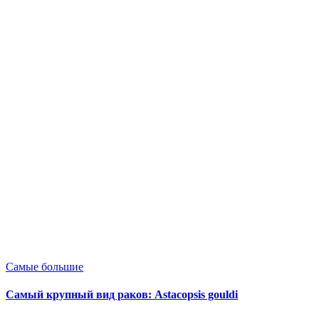
Опубликовано
Самые большие
в
Самый крупный вид раков: Astacopsis gouldi