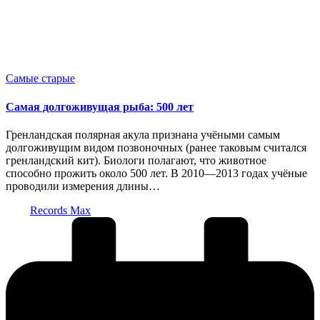
Опубликовано
Самые старые
в
Самая долгоживущая рыба: 500 лет
Гренландская полярная акула признана учёными самым
долгоживущим видом позвоночных (ранее таковым считался
гренландский кит). Биологи полагают, что животное
способно прожить около 500 лет. В 2010—2013 годах учёные
проводили измерения длины…
Запись
Records Max
от