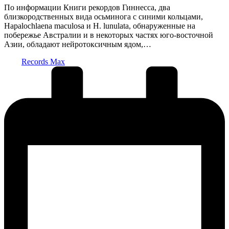
По информации Книги рекордов Гиннесса, два
близкородственных вида осьминога с синими кольцами,
Hapalochlaena maculosa и H. lunulata, обнаруженные на
побережье Австралии и в некоторых частях юго-восточной
Азии, обладают нейротоксичным ядом,…
Запись
Records Max
от