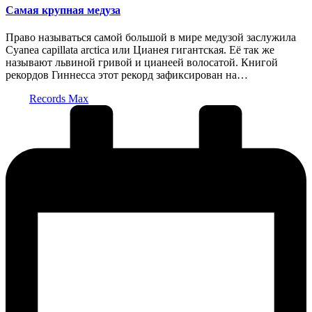
Самая крупная медуза
Право называться самой большой в мире медузой заслужила
Cyanea capillata arctica или Цианея гигантская. Её так же
называют львиной гривой и цианеей волосатой. Книгой
рекордов Гиннесса этот рекорд зафиксирован на…
Запись
Records Max
от