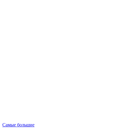
Опубликовано
Самые большие
в