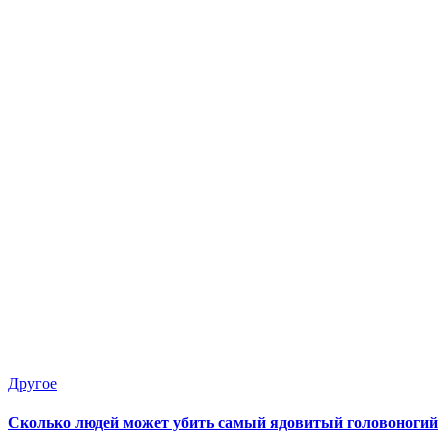
Опубликовано
Другое
в
Сколько людей может убить самый ядовитый головоногий