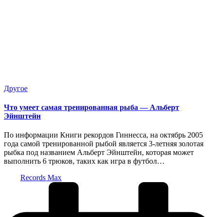
Опубликовано
Другое
в
Что умеет самая тренированная рыба — Альберт
Эйнштейн
По информации Книги рекордов Гиннесса, на октябрь 2005
года самой тренированной рыбой является 3-летняя золотая
рыбка под названием Альберт Эйнштейн, которая может
выполнить 6 трюков, таких как игра в футбол…
Запись
Records Max
от