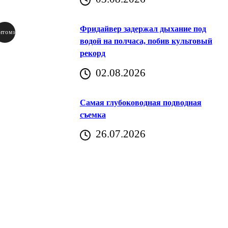
Фридайвер задержал дыхание под
итомир
водой на полчаса, побив культовый
рекорд
аричич
02.08.2026
Хорватия)
Самая глубоководная подводная
съемка
26.07.2026