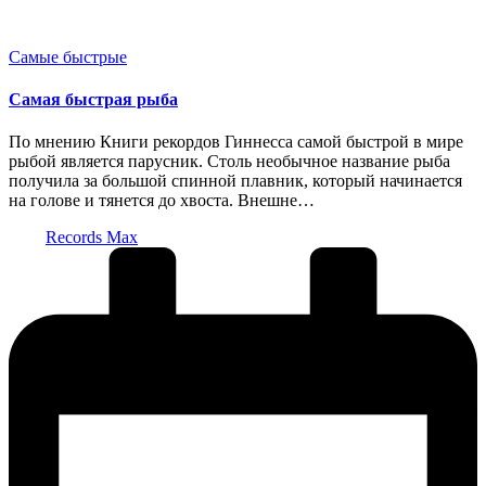
Опубликовано
Самые быстрые
в
Самая быстрая рыба
По мнению Книги рекордов Гиннесса самой быстрой в мире
рыбой является парусник. Столь необычное название рыба
получила за большой спинной плавник, который начинается
на голове и тянется до хвоста. Внешне…
Запись
Records Max
от