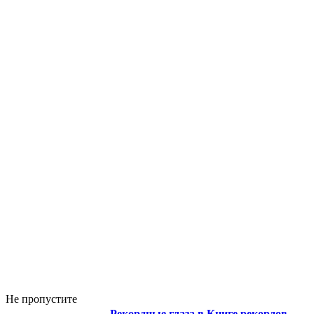
Не пропустите
Рекордные глаза в Книге рекордов