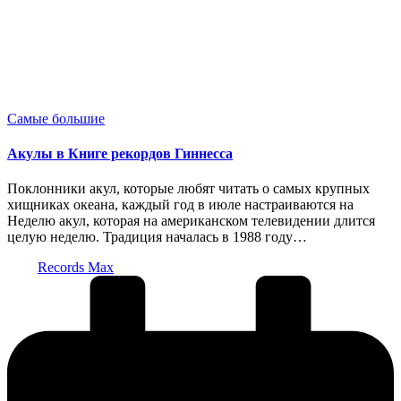
Опубликовано
Самые большие
в
Акулы в Книге рекордов Гиннесса
Поклонники акул, которые любят читать о самых крупных
хищниках океана, каждый год в июле настраиваются на
Неделю акул, которая на американском телевидении длится
целую неделю. Традиция началась в 1988 году…
Запись
Records Max
от