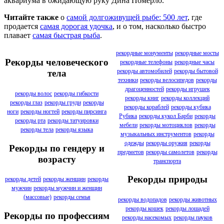
аквариума в ожидающую руку Дина Померло.
Читайте также
о
самой долгоживущей рыбе: 500 лет
, где
продается
самая дорогая удочка
, и о том, насколько быстро
плавает
самая быстрая рыба
.
рекордные монументы
рекордные мосты
Рекорды человеческого
рекордные телефоны
рекордные часы
рекорды автомобилей
рекорды бытовой
тела
техники
рекорды велосипедов
рекорды
драгоценностей
рекорды игрушек
рекорды волос
рекорды гибкости
рекорды книг
рекорды коллекций
рекорды глаз
рекорды груди
рекорды
рекорды кораблей
рекорды кубика
ноги
рекорды ногтей
рекорды пирсинга
Рубика
рекорды кукол Барби
рекорды
рекорды рта
рекорды татуировки
мебели
рекорды мотоциклов
рекорды
рекорды тела
рекорды языка
музыкальных инструментов
рекорды
одежды
рекорды оружия
рекорды
Рекорды по гендеру и
предметов
рекорды самолетов
рекорды
возрасту
транспорта
Рекорды природы
рекорды детей
рекорды женщин
рекорды
мужчин
рекорды мужчин и женщин
(массовые)
рекорды семья
рекорды водопадов
рекорды животных
рекорды кошек
рекорды лошадей
Рекорды по профессиям
рекорды насекомых
рекорды пауков