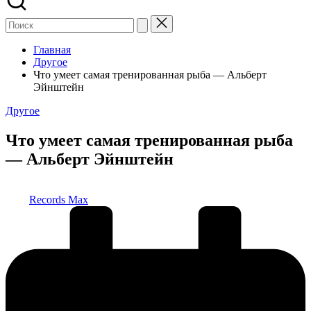
Главная
Другое
Что умеет самая тренированная рыба — Альберт
Эйнштейн
Опубликовано
Другое
в
Что умеет самая тренированная рыба
— Альберт Эйнштейн
Запись
Records Max
от