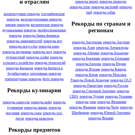
и отраслям
рекорды пещер
рекорды природы
рекорды птиц
рекорды растений
рекорды
рыб
рекорды собак
архитектурные рекорды
географические
рекорды
железнодорожные рекорды
Рекорды по странам и
зимние рекорды
космические рекорды
регионам
музыкальные рекорды
профессиональные
рекорды
рекорды банки финансы
рекорды знаменитостей
рекорды игр
рекорды Австралии
рекорды Австрии
рекорды искусства
рекорды кино
рекорды Азии
рекорды Антарктиды
рекорды медицины
рекорды мод
рекорды
рекорды Африки
рекорды Бразилии
путешествий
рекорды селфи
рекорды
рекорды Британии
рекорды Германии
сельского хозяйства
рекорды технологий
рекорды Европы
рекорды Индии
рекорды фильмов
рекорды фитнеса и
рекорды Италии
рекорды Канады
бодибилдинга
спортивные рекорды
рекорды Китая
рекорды Мексики
температурные рекорды
фото рекорды
Рекорды Новой Зеландии
рекорды ОАЭ
рекорды Пакистана
рекорды России
Рекорды кулинарии
рекорды Северной Америки
рекорды
США
рекорды Турции
рекорды Украины
рекорды улиц
рекорды Филиппин
рекорды алкоголя
рекорды кофе
рекорды
рекорды Франции
рекорды Чили
рекорды
кулинарии
рекорды пиццы
рекорды
Швейцарии
рекорды Южной Америки
поедания
рекорды сыра
рекорды хот-
рекорды Японии
догов
рекорды шоколада
Рекорды предметов