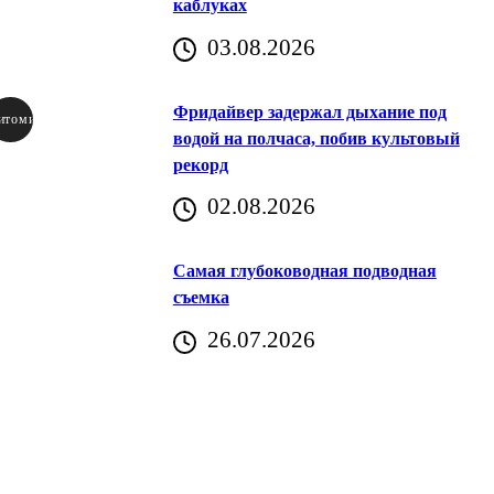
каблуках
03.08.2026
Фридайвер задержал дыхание под
итомир
водой на полчаса, побив культовый
рекорд
аричич
02.08.2026
Хорватия)
Самая глубоководная подводная
съемка
26.07.2026