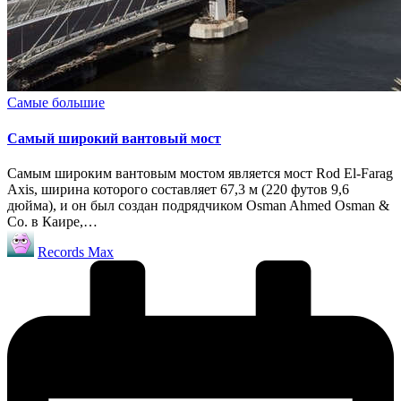
Опубликовано
Самые большие
в
Самый широкий вантовый мост
Самым широким вантовым мостом является мост Rod El-Farag
Axis, ширина которого составляет 67,3 м (220 футов 9,6
дюйма), и он был создан подрядчиком Osman Ahmed Osman &
Co. в Каире,…
Запись
Records Max
от