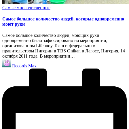
Опубликовано
Самые многочисленные
в
Самое большое количество людей, которые одновременно
моют руки
Самое большое количество людей, моющих руки
одновременно было зафиксировано на мероприятии,
организованном Lifebuoy Team и федеральным
правительством Нигерии в TBS Onikan в Лагосе, Нигерия, 14
октября 2011 года. В мероприятии…
Запись
Records Max
от