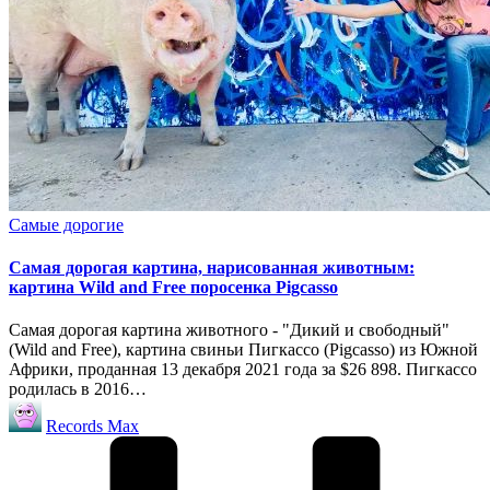
Опубликовано
Самые дорогие
в
Самая дорогая картина, нарисованная животным:
картина Wild and Free поросенка Pigcasso
Самая дорогая картина животного - "Дикий и свободный"
(Wild and Free), картина свиньи Пигкассо (Pigcasso) из Южной
Африки, проданная 13 декабря 2021 года за $26 898. Пигкассо
родилась в 2016…
Запись
Records Max
от