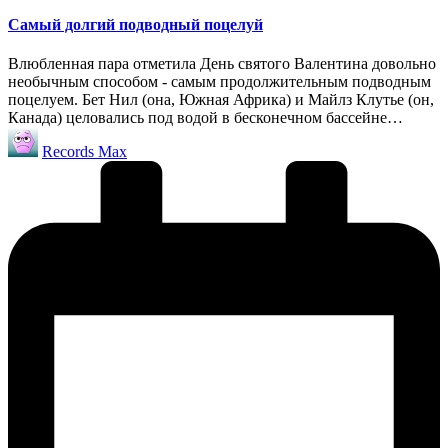
в
Cамый долгий подводный поцелуй
Влюбленная пара отметила День святого Валентина довольно
необычным способом - самым продолжительным подводным
поцелуем. Бет Нил (она, Южная Африка) и Майлз Клутье (он,
Канада) целовались под водой в бесконечном бассейне…
Запись
Records Max
от