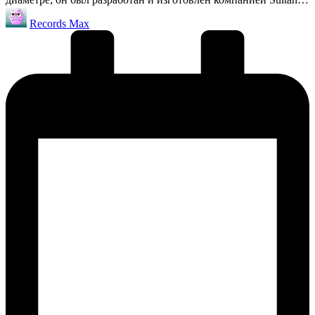
Запись
Records Max
от