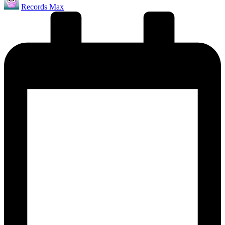
Records Max
от