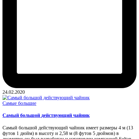
24.02.2020
Опубликовано
Самые большие
в
Самый большой действующий чайник
Самый большой действующий чайник имеет размеры 4 м (13
футов 1 дюйм) в высоту и 2,58 м (8 футов 5 дюймов) в
диаметре; он был разработан и изготовлен компанией Sultan…