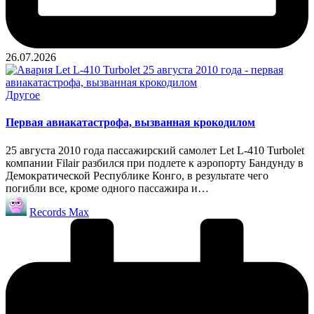
26.07.2026
Опубликовано
Другое
в
Первая авиакатастрофа, вызванная крокодилом
25 августа 2010 года пассажирский самолет Let L-410 Turbolet
компании Filair разбился при подлете к аэропорту Бандунду в
Демократической Республике Конго, в результате чего
погибли все, кроме одного пассажира и…
Запись
Records Max
от