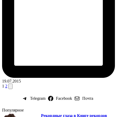
19.07.2015
Пагинация
След.
1
2
страница
записей
Telegram
Facebook
Почта
Популярное
Рекордные глаза в Книге рекордов