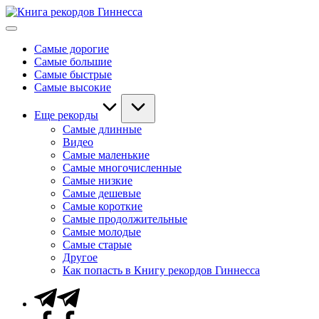
Перейти
Книга
к
Мировые
рекордов
содержимому
рекорды
Гиннесса
Самые дорогие
Гиннесса
Самые большие
Самые быстрые
Самые высокие
Еще рекорды
Самые длинные
Видео
Самые маленькие
Самые многочисленные
Самые низкие
Самые дешевые
Самые короткие
Самые продолжительные
Самые молодые
Самые старые
Другое
Как попасть в Книгу рекордов Гиннесса
Telegram
Facebook