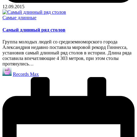
12.09.2015
Опубликовано
Самые длинные
в
Самый длинный ряд столов
Группа молодых людей со средиземноморского города
Александрия недавно поставила мировой рекорд Гиннесса,
установив самый длинный ряд столов в истории. Длина ряда
составила впечатляющие 4 303 метров, при этом столы
протянулись…
Запись
Records Max
от