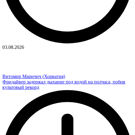
03.08.2026
Витомир Маричич (Хорватия)
Фридайвер задержал дыхание под водой на полчаса, побив
культовый рекорд