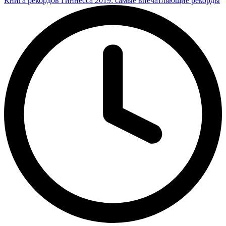
Книга рекордов Гиннесса 2019: самые впечатляющие рекорды