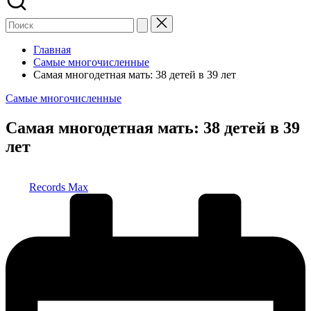
Главная
Самые многочисленные
Самая многодетная мать: 38 детей в 39 лет
Опубликовано
Самые многочисленные
в
Самая многодетная мать: 38 детей в 39
лет
Запись
Records Max
от