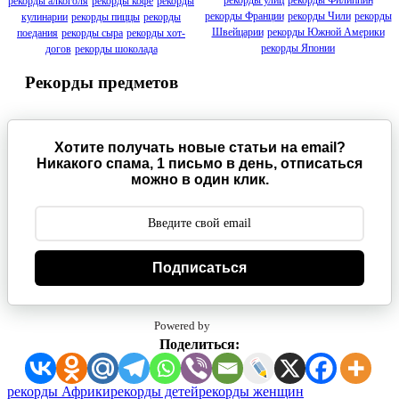
рекорды улиц
рекорды Филиппин
рекорды алкоголя
рекорды кофе
рекорды
рекорды Франции
рекорды Чили
рекорды
кулинарии
рекорды пиццы
рекорды
Швейцарии
рекорды Южной Америки
поедания
рекорды сыра
рекорды хот-
рекорды Японии
догов
рекорды шоколада
Рекорды предметов
Хотите получать новые статьи на email?
Никакого спама, 1 письмо в день, отписаться
можно в один клик.
Подписаться
Powered by
Поделиться:
Метки:
рекорды Африки
рекорды детей
рекорды женщин