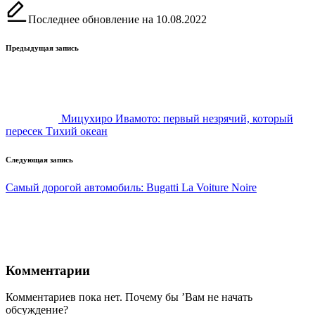
Последнее обновление на 10.08.2022
Навигация
Предыдущая запись
записи
Мицухиро Ивамото: первый незрячий, который
пересек Тихий океан
Следующая запись
Самый дорогой автомобиль: Bugatti La Voiture Noire
Комментарии
Комментариев пока нет. Почему бы ’Вам не начать
обсуждение?