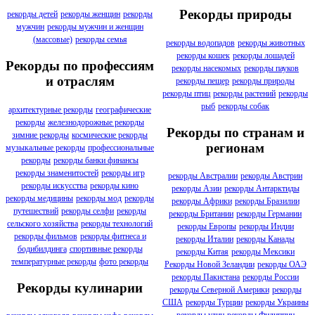
Рекорды природы
рекорды детей
рекорды женщин
рекорды
мужчин
рекорды мужчин и женщин
(массовые)
рекорды семья
рекорды водопадов
рекорды животных
рекорды кошек
рекорды лошадей
Рекорды по профессиям
рекорды насекомых
рекорды пауков
и отраслям
рекорды пещер
рекорды природы
рекорды птиц
рекорды растений
рекорды
рыб
рекорды собак
архитектурные рекорды
географические
рекорды
железнодорожные рекорды
Рекорды по странам и
зимние рекорды
космические рекорды
регионам
музыкальные рекорды
профессиональные
рекорды
рекорды банки финансы
рекорды знаменитостей
рекорды игр
рекорды Австралии
рекорды Австрии
рекорды искусства
рекорды кино
рекорды Азии
рекорды Антарктиды
рекорды медицины
рекорды мод
рекорды
рекорды Африки
рекорды Бразилии
путешествий
рекорды селфи
рекорды
рекорды Британии
рекорды Германии
сельского хозяйства
рекорды технологий
рекорды Европы
рекорды Индии
рекорды фильмов
рекорды фитнеса и
рекорды Италии
рекорды Канады
бодибилдинга
спортивные рекорды
рекорды Китая
рекорды Мексики
температурные рекорды
фото рекорды
Рекорды Новой Зеландии
рекорды ОАЭ
рекорды Пакистана
рекорды России
Рекорды кулинарии
рекорды Северной Америки
рекорды
США
рекорды Турции
рекорды Украины