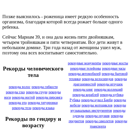
Позже выяснилось - роженица имеет редкую особенность
организма, благодаря которой всегда рожает больше одного
ребенка.
Сейчас Мариам 39, и она дала жизнь пяти двойняшкам,
четырем тройняшкам и пяти четвернятам. Все дети живут в
небольшом домике. Три года назад от женщины ушел муж,
поэтому она всех воспитывает самостоятельно.
рекордные монументы
рекордные мосты
Рекорды человеческого
рекордные телефоны
рекордные часы
рекорды автомобилей
рекорды бытовой
тела
техники
рекорды велосипедов
рекорды
драгоценностей
рекорды игрушек
рекорды волос
рекорды гибкости
рекорды книг
рекорды коллекций
рекорды глаз
рекорды груди
рекорды
рекорды кораблей
рекорды кубика
ноги
рекорды ногтей
рекорды пирсинга
Рубика
рекорды кукол Барби
рекорды
рекорды рта
рекорды татуировки
мебели
рекорды мотоциклов
рекорды
рекорды тела
рекорды языка
музыкальных инструментов
рекорды
одежды
рекорды оружия
рекорды
Рекорды по гендеру и
предметов
рекорды самолетов
рекорды
возрасту
транспорта