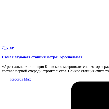
Опубликовано
Другое
в
Самая глубокая станция метро: Арсенальная
«Арсенальная» - станция Киевского метрополитена, которая р
составе первой очереди строительства. Сейчас станция считае
Запись
Records Max
от