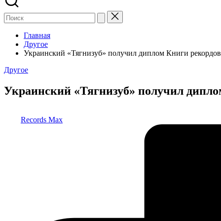
Главная
Другое
Украинский «Тягнизуб» получил диплом Книги рекордов
Опубликовано
Другое
в
Украинский «Тягнизуб» получил дипло
Запись
Records Max
от