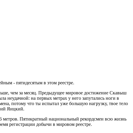
йным - пятидесятым в этом реестре.
меньше, чем за месяц. Предыдущее мировое достижение Скавыш
ыла неудачной: на первых метрах у него запутались ноги в
мена, потому что ты испытал уже большую нагрузку, твое тело
трий Яицкий.
м 16 метров. Пятикратный национальный рекордсмен всю жизнь
ремя регистрации добычи в мировом реестре.