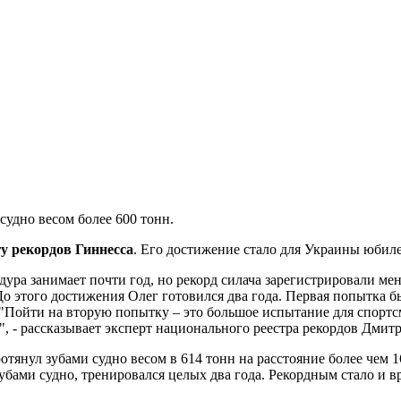
удно весом более 600 тонн.
у рекордов Гиннесса
. Его достижение стало для Украины юбиле
едура занимает почти год, но рекорд силача зарегистрировали 
До этого достижения Олег готовился два года. Первая попытка б
 "Пойти на вторую попытку – это большое испытание для спортс
на", - рассказывает эксперт национального реестра рекордов Дми
ротянул зубами судно весом в 614 тонн на расстояние более че
бами судно, тренировался целых два года. Рекордным стало и в