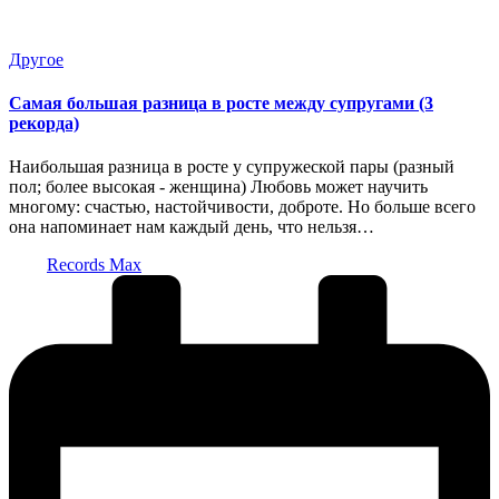
Опубликовано
Другое
в
Самая большая разница в росте между супругами (3
рекорда)
Наибольшая разница в росте у супружеской пары (разный
пол; более высокая - женщина) Любовь может научить
многому: счастью, настойчивости, доброте. Но больше всего
она напоминает нам каждый день, что нельзя…
Запись
Records Max
от