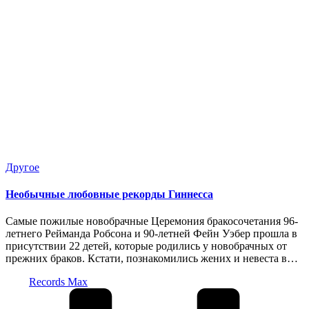
Опубликовано
Другое
в
Необычные любовные рекорды Гиннесса
Самые пожилые новобрачные Церемония бракосочетания 96-
летнего Рейманда Робсона и 90-летней Фейн Уэбер прошла в
присутствии 22 детей, которые родились у новобрачных от
прежних браков. Кстати, познакомились жених и невеста в…
Запись
Records Max
от