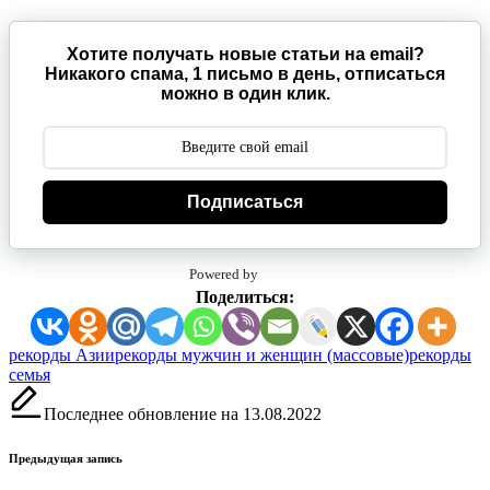
Хотите получать новые статьи на email?
Никакого спама, 1 письмо в день, отписаться
можно в один клик.
Подписаться
Powered by
Поделиться:
Метки:
рекорды Азии
рекорды мужчин и женщин (массовые)
рекорды
семья
Последнее обновление на 13.08.2022
Навигация
Предыдущая запись