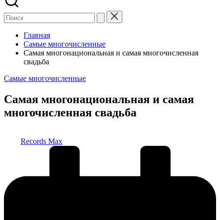
Главная
Самые многочисленные
Самая многонациональная и самая многочисленная
свадьба
Опубликовано
Самые многочисленные
в
Самая многонациональная и самая
многочисленная свадьба
Запись
Records Max
от