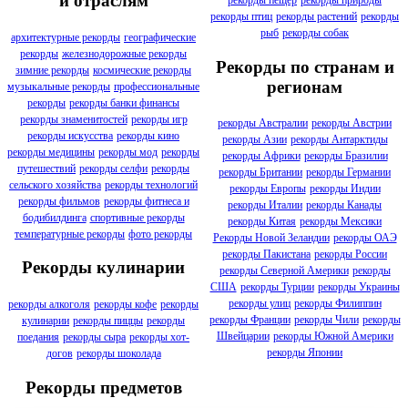
и отраслям
рекорды птиц
рекорды растений
рекорды
рыб
рекорды собак
архитектурные рекорды
географические
рекорды
железнодорожные рекорды
Рекорды по странам и
зимние рекорды
космические рекорды
регионам
музыкальные рекорды
профессиональные
рекорды
рекорды банки финансы
рекорды знаменитостей
рекорды игр
рекорды Австралии
рекорды Австрии
рекорды искусства
рекорды кино
рекорды Азии
рекорды Антарктиды
рекорды медицины
рекорды мод
рекорды
рекорды Африки
рекорды Бразилии
путешествий
рекорды селфи
рекорды
рекорды Британии
рекорды Германии
сельского хозяйства
рекорды технологий
рекорды Европы
рекорды Индии
рекорды фильмов
рекорды фитнеса и
рекорды Италии
рекорды Канады
бодибилдинга
спортивные рекорды
рекорды Китая
рекорды Мексики
температурные рекорды
фото рекорды
Рекорды Новой Зеландии
рекорды ОАЭ
рекорды Пакистана
рекорды России
Рекорды кулинарии
рекорды Северной Америки
рекорды
США
рекорды Турции
рекорды Украины
рекорды улиц
рекорды Филиппин
рекорды алкоголя
рекорды кофе
рекорды
рекорды Франции
рекорды Чили
рекорды
кулинарии
рекорды пиццы
рекорды
Швейцарии
рекорды Южной Америки
поедания
рекорды сыра
рекорды хот-
рекорды Японии
догов
рекорды шоколада
Рекорды предметов