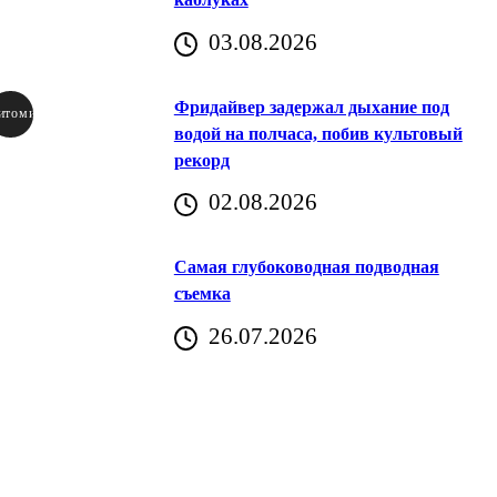
03.08.2026
Фридайвер задержал дыхание под
итомир
водой на полчаса, побив культовый
рекорд
аричич
02.08.2026
Хорватия)
Самая глубоководная подводная
съемка
26.07.2026