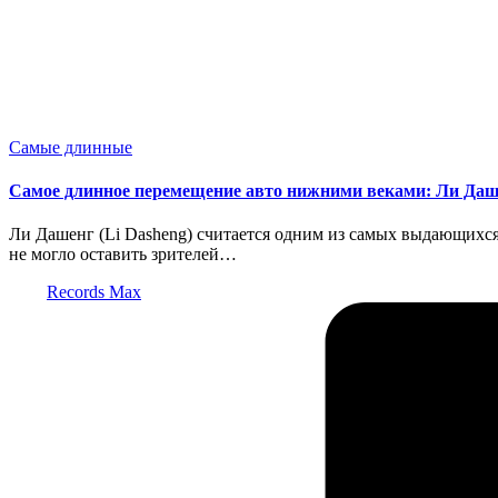
Опубликовано
Самые длинные
в
Самое длинное перемещение авто нижними веками: Ли Да
Ли Дашенг (Li Dasheng) считается одним из самых выдающихся
не могло оставить зрителей…
Запись
Records Max
от