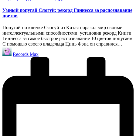
в
Умный попугай Сяогуй: рекорд Гиннесса за распознавание
цветов
Попугай по кличке Сяогуй из Китая поразил мир своими
интеллектуальными способностями, установив рекорд Книги
Гиннесса за самое быстрое распознавание 10 цветов попугаем.
С помощью своего владельца Цинь Фэна он справился…
Запись
Records Max
от