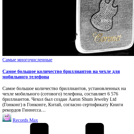
Опубликовано
Самые многочисленные
в
Самое большое количество бриллиантов на чехле для
мобильного телефона
Самое большое количество бриллиантов, установленных на
чехле мобильного (сотового) телефона, составляет 6 576
бриллиантов. Чехол был создан Aaron Shum Jewelry Ltd
(Гонконг) в Гонконге, Китай, согласно сертификату Книги
рекордов Гиннесса…
Запись
Records Max
от