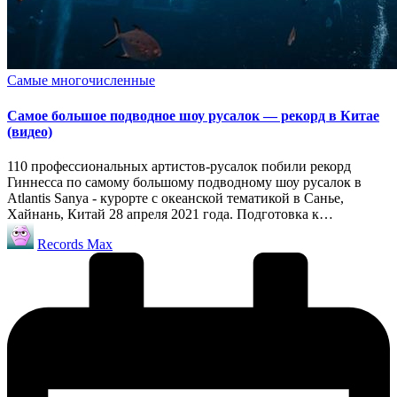
Опубликовано
Самые многочисленные
в
Самое большое подводное шоу русалок — рекорд в Китае
(видео)
110 профессиональных артистов-русалок побили рекорд
Гиннесса по самому большому подводному шоу русалок в
Atlantis Sanya - курорте с океанской тематикой в Санье,
Хайнань, Китай 28 апреля 2021 года. Подготовка к…
Запись
Records Max
от