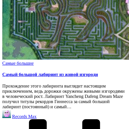
Опубликовано
Самые большие
в
Самый большой лабиринт из живой изгороди
Прохождение этого лабиринта выглядит настоящим
приключением, ведь дорожки окружены живыми изгородями
в человеческий рост. Лабиринт Yancheng Dafeng Dream Maze
получил титулы рекордов Гиннесса за самый большой
лабиринт (постоянный) и самый…
Запись
Records Max
от