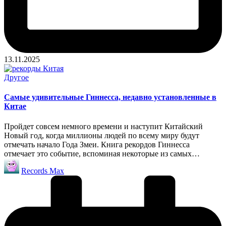
13.11.2025
Опубликовано
Другое
в
Самые удивительные Гиннесса, недавно установленные в
Китае
Пройдет совсем немного времени и наступит Китайский
Новый год, когда миллионы людей по всему миру будут
отмечать начало Года Змеи. Книга рекордов Гиннесса
отмечает это событие, вспоминая некоторые из самых…
Запись
Records Max
от