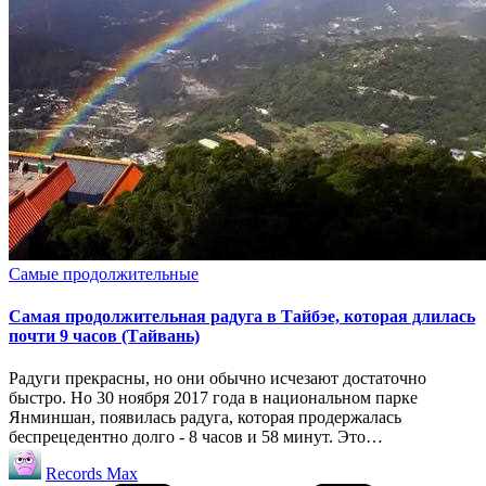
Опубликовано
Самые продолжительные
в
Самая продолжительная радуга в Тайбэе, которая длилась
почти 9 часов (Тайвань)
Радуги прекрасны, но они обычно исчезают достаточно
быстро. Но 30 ноября 2017 года в национальном парке
Янминшан, появилась радуга, которая продержалась
беспрецедентно долго - 8 часов и 58 минут. Это…
Запись
Records Max
от