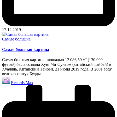
17.12.2019
Опубликовано
Самые большие
в
Самая большая картина
Самая большая картина площадью 12 086,59 м² (130 099
футов²) была создана Хунг Чи-Сунгом (китайский Тайбэй) в
Хуалянь, Китайский Тайбэй, 21 июня 2019 года. В 2001 году
великая статуя Будды…
Запись
Records Max
от