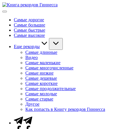
Перейти
Книга
к
Мировые
рекордов
содержимому
рекорды
Гиннесса
Самые дорогие
Гиннесса
Самые большие
Самые быстрые
Самые высокие
Еще рекорды
Самые длинные
Видео
Самые маленькие
Самые многочисленные
Самые низкие
Самые дешевые
Самые короткие
Самые продолжительные
Самые молодые
Самые старые
Другое
Как попасть в Книгу рекордов Гиннесса
Telegram
Facebook