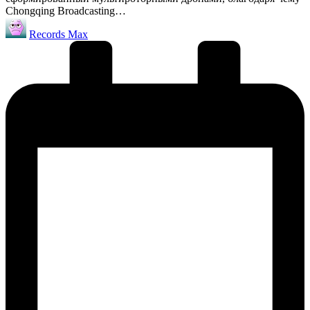
Chongqing Broadcasting…
Запись
Records Max
от