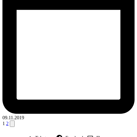
09.11.2019
Пагинация
След.
1
2
страница
записей