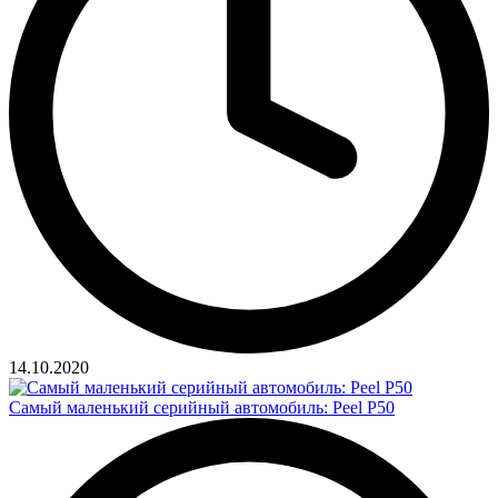
14.10.2020
Самый маленький серийный автомобиль: Peel P50