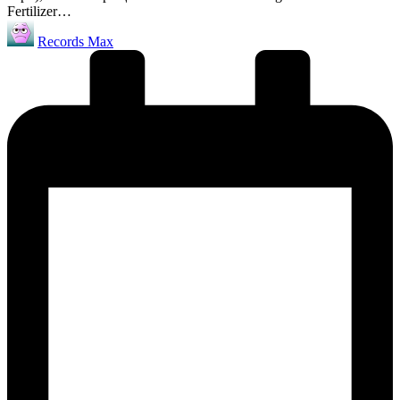
Fertilizer…
Запись
Records Max
от