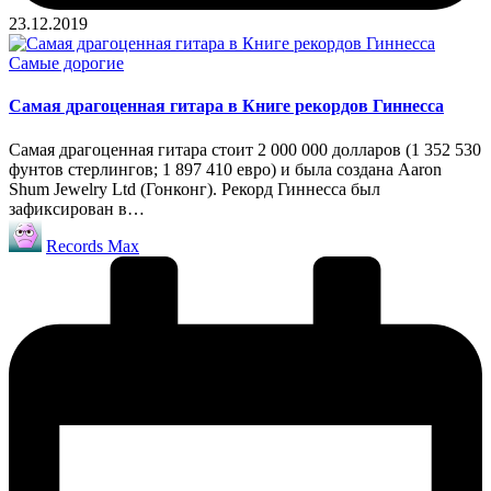
23.12.2019
Опубликовано
Самые дорогие
в
Самая драгоценная гитара в Книге рекордов Гиннесса
Самая драгоценная гитара стоит 2 000 000 долларов (1 352 530
фунтов стерлингов; 1 897 410 евро) и была создана Aaron
Shum Jewelry Ltd (Гонконг). Рекорд Гиннесса был
зафиксирован в…
Запись
Records Max
от