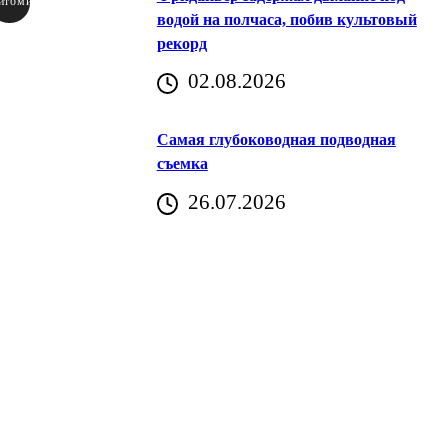
итомир
водой на полчаса, побив культовый
рекорд
аричич
02.08.2026
Хорватия)
Самая глубоководная подводная
съемка
26.07.2026