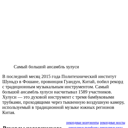
Самый большой ансамбль хулуси
В последний месяц 2015 года Политехнический институт
Шуньдэ в Фошане, провинция Гуандун, Китай, побил рекорд
с традиционным музыкальным инструментом. Самый
большой ансамбль хулуси насчитывал 1589 участников.
Хулуси — это духовой инструмент с тремя бамбуковыми
трубками, проходящими через тыквенную воздушную камеру,
используемый в традиционной музыке южных регионов
Китая.
рекордные монументы
рекордные мосты
рекордные телефоны
рекордные часы