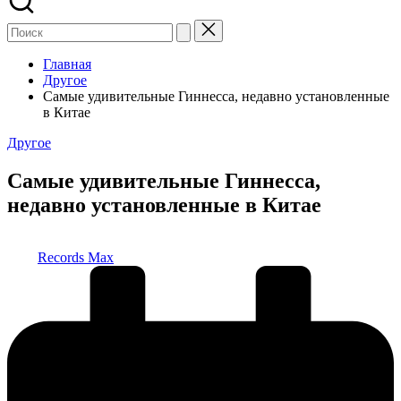
Главная
Другое
Самые удивительные Гиннесса, недавно установленные
в Китае
Опубликовано
Другое
в
Самые удивительные Гиннесса,
недавно установленные в Китае
Запись
Records Max
от