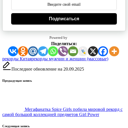
Подписаться
Powered by
Поделиться:
Метки:
рекорды Китая
рекорды мужчин и женщин (массовые)
Последнее обновление на 20.09.2025
Навигация
Предыдущая запись
записи
Мегафанатка Spice Girls побила мировой рекорд с
самой большой коллекцией предметов Girl Power
Следующая запись