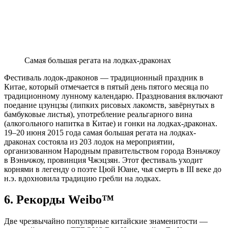
Самая большая регата на лодках-драконах
Фестиваль лодок-драконов — традиционный праздник в
Китае, который отмечается в пятый день пятого месяца по
традиционному лунному календарю. Празднования включают
поедание цзунцзы (липких рисовых лакомств, завёрнутых в
бамбуковые листья), употребление реальгарного вина
(алкогольного напитка в Китае) и гонки на лодках-драконах.
19–20 июня 2015 года самая большая регата на лодках-
драконах состояла из 203 лодок на мероприятии,
организованном Народным правительством города Вэньчжоу
в Вэньчжоу, провинция Чжэцзян. Этот фестиваль уходит
корнями в легенду о поэте Цюй Юане, чья смерть в III веке до
н.э. вдохновила традицию гребли на лодках.
6. Рекорды Weibo™
Две чрезвычайно популярные китайские знаменитости —