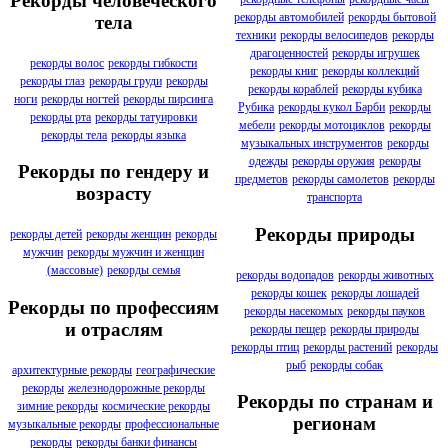
Рекорды человеческого
рекорды автомобилей
рекорды бытовой
тела
техники
рекорды велосипедов
рекорды
драгоценностей
рекорды игрушек
рекорды волос
рекорды гибкости
рекорды книг
рекорды коллекций
рекорды глаз
рекорды груди
рекорды
рекорды кораблей
рекорды кубика
ноги
рекорды ногтей
рекорды пирсинга
Рубика
рекорды кукол Барби
рекорды
рекорды рта
рекорды татуировки
мебели
рекорды мотоциклов
рекорды
рекорды тела
рекорды языка
музыкальных инструментов
рекорды
одежды
рекорды оружия
рекорды
Рекорды по гендеру и
предметов
рекорды самолетов
рекорды
возрасту
транспорта
Рекорды природы
рекорды детей
рекорды женщин
рекорды
мужчин
рекорды мужчин и женщин
(массовые)
рекорды семья
рекорды водопадов
рекорды животных
рекорды кошек
рекорды лошадей
Рекорды по профессиям
рекорды насекомых
рекорды пауков
и отраслям
рекорды пещер
рекорды природы
рекорды птиц
рекорды растений
рекорды
рыб
рекорды собак
архитектурные рекорды
географические
рекорды
железнодорожные рекорды
Рекорды по странам и
зимние рекорды
космические рекорды
регионам
музыкальные рекорды
профессиональные
рекорды
рекорды банки финансы