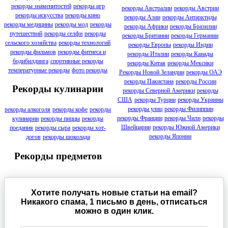
рекорды знаменитостей
рекорды игр
рекорды Австралии
рекорды Австрии
рекорды искусства
рекорды кино
рекорды Азии
рекорды Антарктиды
рекорды медицины
рекорды мод
рекорды
рекорды Африки
рекорды Бразилии
путешествий
рекорды селфи
рекорды
рекорды Британии
рекорды Германии
сельского хозяйства
рекорды технологий
рекорды Европы
рекорды Индии
рекорды фильмов
рекорды фитнеса и
рекорды Италии
рекорды Канады
бодибилдинга
спортивные рекорды
рекорды Китая
рекорды Мексики
температурные рекорды
фото рекорды
Рекорды Новой Зеландии
рекорды ОАЭ
рекорды Пакистана
рекорды России
Рекорды кулинарии
рекорды Северной Америки
рекорды
США
рекорды Турции
рекорды Украины
рекорды улиц
рекорды Филиппин
рекорды алкоголя
рекорды кофе
рекорды
рекорды Франции
рекорды Чили
рекорды
кулинарии
рекорды пиццы
рекорды
Швейцарии
рекорды Южной Америки
поедания
рекорды сыра
рекорды хот-
рекорды Японии
догов
рекорды шоколада
Рекорды предметов
Хотите получать новые статьи на email?
Никакого спама, 1 письмо в день, отписаться
можно в один клик.