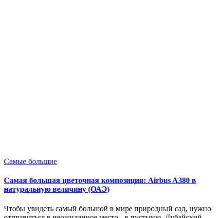
Опубликовано
Самые большие
в
Самая большая цветочная композиция: Airbus A380 в
натуральную величину (ОАЭ)
Чтобы увидеть самый большой в мире природный сад, нужно
отправиться в неожиданное место - в пустыню. Дубайский