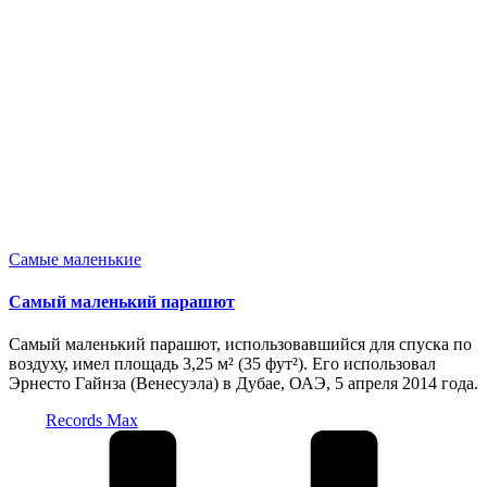
Опубликовано
Самые маленькие
в
Самый маленький парашют
Самый маленький парашют, использовавшийся для спуска по
воздуху, имел площадь 3,25 м² (35 фут²). Его использовал
Эрнесто Гайнза (Венесуэла) в Дубае, ОАЭ, 5 апреля 2014 года.
Запись
Records Max
от