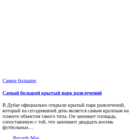
Опубликовано
Самые большие
в
Самый большой крытый парк развлечений
В Дубае официально открыли крытый парк развлечений,
который на сегодняшний день является самым крупным на
планете объектом такого типа. Он занимает площадь,
сопоставимую с той, что занимают двадцать восемь
футбольных…
Запись
Records Max
от