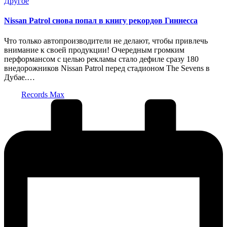
Опубликовано
Другое
в
Nissan Patrol снова попал в книгу рекордов Гиннесса
Что только автопроизводители не делают, чтобы привлечь
внимание к своей продукции! Очередным громким
перформансом с целью рекламы стало дефиле сразу 180
внедорожников Nissan Patrol перед стадионом The Sevens в
Дубае.…
Запись
Records Max
от