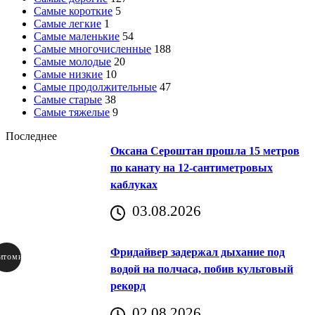
Самые короткие
5
Самые легкие
1
Самые маленькие
54
Самые многочисленные
188
Самые молодые
20
Самые низкие
10
Самые продолжительные
47
Самые старые
38
Самые тяжелые
9
Последнее
Оксана Сероштан прошла 15 метров
по канату на 12-сантиметровых
каблуках
03.08.2026
Фридайвер задержал дыхание под
итомир
водой на полчаса, побив культовый
рекорд
аричич
02.08.2026
Хорватия)