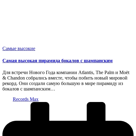
Опубликовано
Самые высокие
в
Самая высокая пирамида бокалов с шампанским
Для встречи Нового Года компании Atlantis, The Palm и Moët
& Chandon собрались вместе, чтобы побить новый мировой
рекорд. Они создали самую большую в мире пирамиду из
бокалов с шампанским…
Запись
Records Max
от