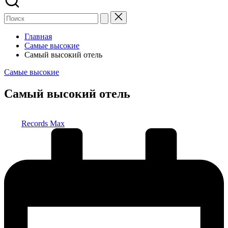
Главная
Самые высокие
Самый высокий отель
Опубликовано
Самые высокие
в
Самый высокий отель
Запись
Records Max
от