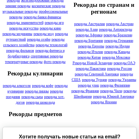
рекорды
железнодорожные рекорды
Рекорды по странам и
зимние рекорды
космические рекорды
регионам
музыкальные рекорды
профессиональные
рекорды
рекорды банки финансы
рекорды знаменитостей
рекорды игр
рекорды Австралии
рекорды Австрии
рекорды искусства
рекорды кино
рекорды Азии
рекорды Антарктиды
рекорды медицины
рекорды мод
рекорды
рекорды Африки
рекорды Бразилии
путешествий
рекорды селфи
рекорды
рекорды Британии
рекорды Германии
сельского хозяйства
рекорды технологий
рекорды Европы
рекорды Индии
рекорды фильмов
рекорды фитнеса и
рекорды Италии
рекорды Канады
бодибилдинга
спортивные рекорды
рекорды Китая
рекорды Мексики
температурные рекорды
фото рекорды
Рекорды Новой Зеландии
рекорды ОАЭ
рекорды Пакистана
рекорды России
Рекорды кулинарии
рекорды Северной Америки
рекорды
США
рекорды Турции
рекорды Украины
рекорды улиц
рекорды Филиппин
рекорды алкоголя
рекорды кофе
рекорды
рекорды Франции
рекорды Чили
рекорды
кулинарии
рекорды пиццы
рекорды
Швейцарии
рекорды Южной Америки
поедания
рекорды сыра
рекорды хот-
рекорды Японии
догов
рекорды шоколада
Рекорды предметов
Хотите получать новые статьи на email?