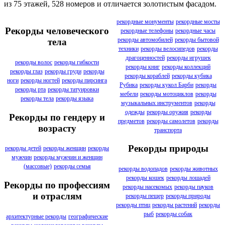
из 75 этажей, 528 номеров и отличается золотистым фасадом.
рекордные монументы
рекордные мосты
Рекорды человеческого
рекордные телефоны
рекордные часы
рекорды автомобилей
рекорды бытовой
тела
техники
рекорды велосипедов
рекорды
драгоценностей
рекорды игрушек
рекорды волос
рекорды гибкости
рекорды книг
рекорды коллекций
рекорды глаз
рекорды груди
рекорды
рекорды кораблей
рекорды кубика
ноги
рекорды ногтей
рекорды пирсинга
Рубика
рекорды кукол Барби
рекорды
рекорды рта
рекорды татуировки
мебели
рекорды мотоциклов
рекорды
рекорды тела
рекорды языка
музыкальных инструментов
рекорды
одежды
рекорды оружия
рекорды
Рекорды по гендеру и
предметов
рекорды самолетов
рекорды
возрасту
транспорта
Рекорды природы
рекорды детей
рекорды женщин
рекорды
мужчин
рекорды мужчин и женщин
(массовые)
рекорды семья
рекорды водопадов
рекорды животных
рекорды кошек
рекорды лошадей
Рекорды по профессиям
рекорды насекомых
рекорды пауков
и отраслям
рекорды пещер
рекорды природы
рекорды птиц
рекорды растений
рекорды
рыб
рекорды собак
архитектурные рекорды
географические