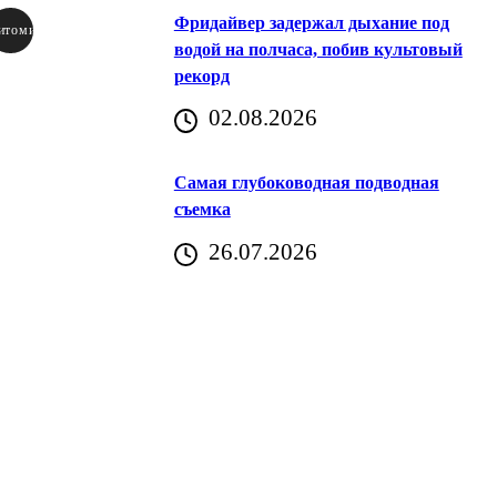
Фридайвер задержал дыхание под
итомир
водой на полчаса, побив культовый
рекорд
аричич
02.08.2026
Хорватия)
Самая глубоководная подводная
съемка
26.07.2026