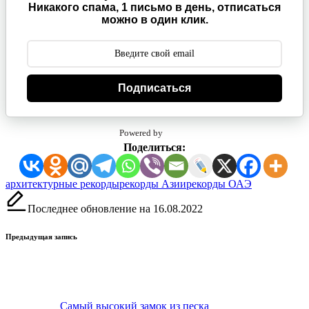
Никакого спама, 1 письмо в день, отписаться
можно в один клик.
Подписаться
Powered by
Поделиться:
Метки:
архитектурные рекорды
рекорды Азии
рекорды ОАЭ
Последнее обновление на 16.08.2022
Навигация
Предыдущая запись
записи
Самый высокий замок из песка