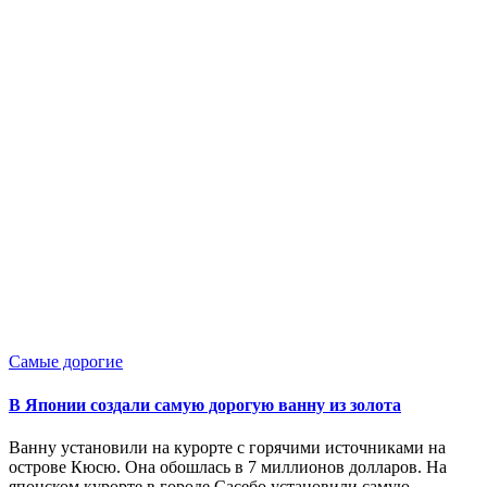
Опубликовано
Самые дорогие
в
В Японии создали самую дорогую ванну из золота
Ванну установили на курорте с горячими источниками на
острове Кюсю. Она обошлась в 7 миллионов долларов. На
японском курорте в городе Сасебо установили самую