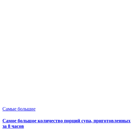
Опубликовано
Самые большие
в
Самое большое количество порций супа, приготовленных
за 8 часов