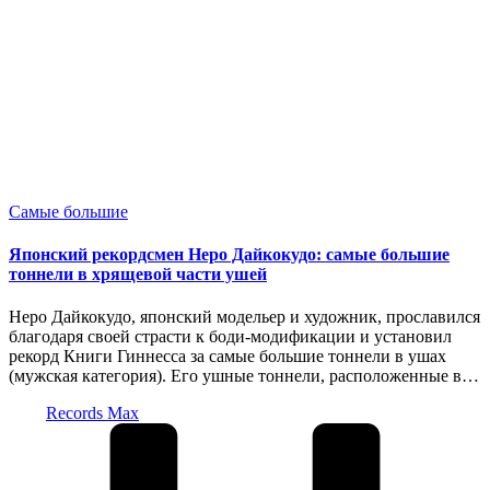
Опубликовано
Самые большие
в
Японский рекордсмен Неро Дайкокудо: самые большие
тоннели в хрящевой части ушей
Неро Дайкокудо, японский модельер и художник, прославился
благодаря своей страсти к боди-модификации и установил
рекорд Книги Гиннесса за самые большие тоннели в ушах
(мужская категория). Его ушные тоннели, расположенные в…
Запись
Records Max
от