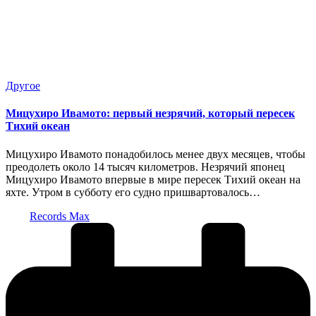
Опубликовано
Другое
в
Мицухиро Ивамото: первый незрячий, который пересек
Тихий океан
Мицухиро Ивамото понадобилось менее двух месяцев, чтобы
преодолеть около 14 тысяч километров. Незрячий японец
Мицухиро Ивамото впервые в мире пересек Тихий океан на
яхте. Утром в субботу его судно пришвартовалось…
Запись
Records Max
от