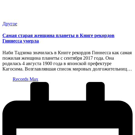
Опубликовано
Другое
в
Самая старая женщина планеты в Книге рекордов
Гиннесса умерла
Наби Тадзима значилась в Книге рекордов Гиннесса как самая
пожилая женщина планеты с сентября 2017 года. Она
родилась 4 августа 1900 года в японской префектуре
Кагосима. Возглавлявшая список мировых долгожительниц…
Запись
Records Max
от