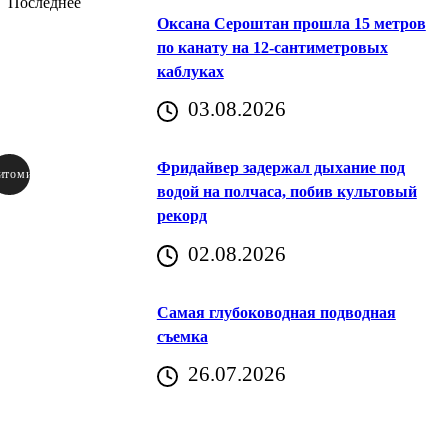
Последнее
Оксана Сероштан прошла 15 метров
по канату на 12-сантиметровых
каблуках
03.08.2026
Фридайвер задержал дыхание под
итомир
водой на полчаса, побив культовый
рекорд
аричич
02.08.2026
Хорватия)
Самая глубоководная подводная
съемка
26.07.2026