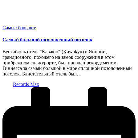
Опубликовано
Самые большие
в
Самый большой позолоченный потолок
Вестибюль отеля "Кавакю" (Kawakyu) в Японии,
грандиозного, похожего на замок сооружения в этом
прибрежном спа-курорте, был признан рекордсменом
Гиннесса за самый большой в мире сплошной позолоченный
потолок. Блистательный отель был…
Запись
Records Max
от