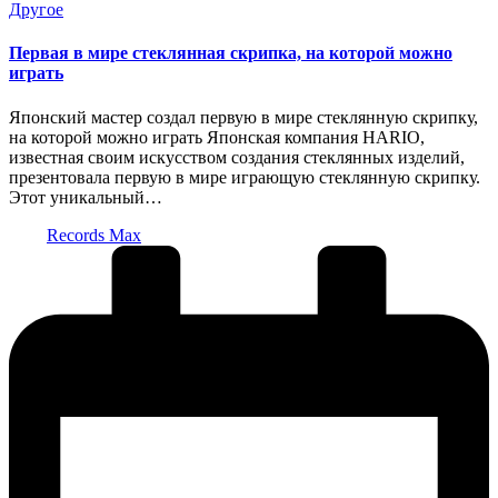
Опубликовано
Другое
в
Первая в мире стеклянная скрипка, на которой можно
играть
Японский мастер создал первую в мире стеклянную скрипку,
на которой можно играть Японская компания HARIO,
известная своим искусством создания стеклянных изделий,
презентовала первую в мире играющую стеклянную скрипку.
Этот уникальный…
Запись
Records Max
от