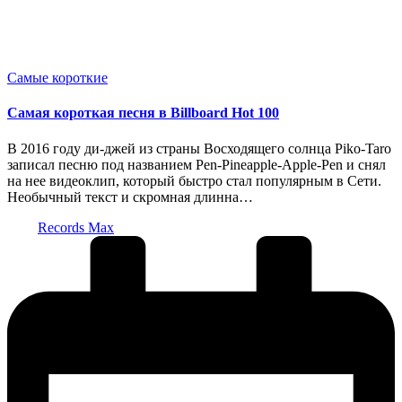
Опубликовано
Самые короткие
в
Самая короткая песня в Billboard Hot 100
В 2016 году ди-джей из страны Восходящего солнца Piko-Taro
записал песню под названием Pen-Pineapple-Apple-Pen и снял
на нее видеоклип, который быстро стал популярным в Сети.
Необычный текст и скромная длинна…
Запись
Records Max
от