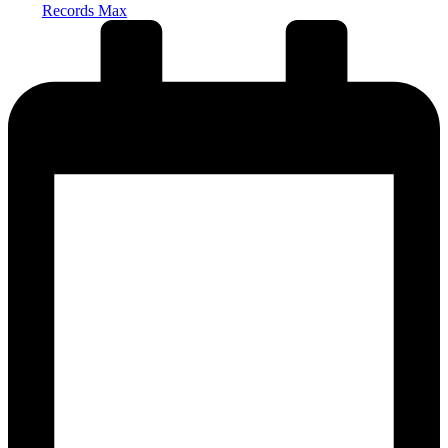
Records Max
от