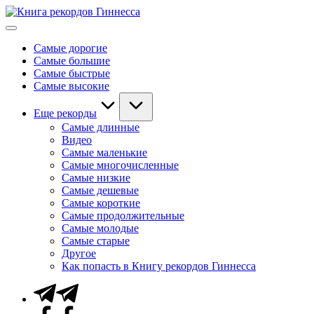
Перейти
Книга
к
Мировые
рекордов
содержимому
рекорды
Гиннесса
Самые дорогие
Гиннесса
Самые большие
Самые быстрые
Самые высокие
Еще рекорды
Самые длинные
Видео
Самые маленькие
Самые многочисленные
Самые низкие
Самые дешевые
Самые короткие
Самые продолжительные
Самые молодые
Самые старые
Другое
Как попасть в Книгу рекордов Гиннесса
Telegram
Facebook