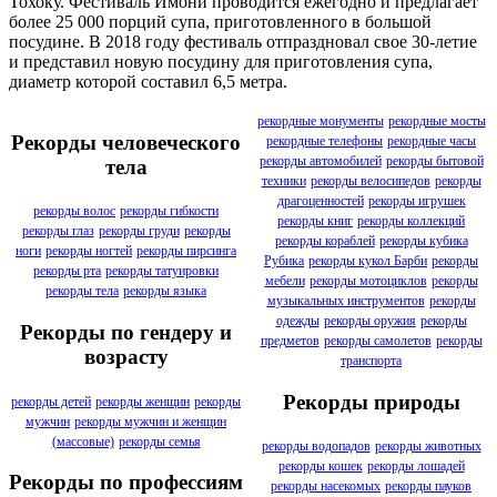
Тохоку. Фестиваль Имони проводится ежегодно и предлагает
более 25 000 порций супа, приготовленного в большой
посудине. В 2018 году фестиваль отпраздновал свое 30-летие
и представил новую посудину для приготовления супа,
диаметр которой составил 6,5 метра.
рекордные монументы
рекордные мосты
Рекорды человеческого
рекордные телефоны
рекордные часы
рекорды автомобилей
рекорды бытовой
тела
техники
рекорды велосипедов
рекорды
драгоценностей
рекорды игрушек
рекорды волос
рекорды гибкости
рекорды книг
рекорды коллекций
рекорды глаз
рекорды груди
рекорды
рекорды кораблей
рекорды кубика
ноги
рекорды ногтей
рекорды пирсинга
Рубика
рекорды кукол Барби
рекорды
рекорды рта
рекорды татуировки
мебели
рекорды мотоциклов
рекорды
рекорды тела
рекорды языка
музыкальных инструментов
рекорды
одежды
рекорды оружия
рекорды
Рекорды по гендеру и
предметов
рекорды самолетов
рекорды
возрасту
транспорта
Рекорды природы
рекорды детей
рекорды женщин
рекорды
мужчин
рекорды мужчин и женщин
(массовые)
рекорды семья
рекорды водопадов
рекорды животных
рекорды кошек
рекорды лошадей
Рекорды по профессиям
рекорды насекомых
рекорды пауков