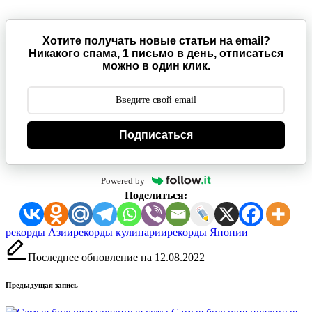
Хотите получать новые статьи на email?
Никакого спама, 1 письмо в день, отписаться
можно в один клик.
Подписаться
Powered by
Поделиться:
Метки:
рекорды Азии
рекорды кулинарии
рекорды Японии
Последнее обновление на 12.08.2022
Навигация
Предыдущая запись
записи