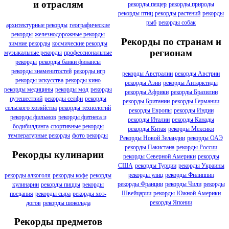
и отраслям
рекорды пещер
рекорды природы
рекорды птиц
рекорды растений
рекорды
рыб
рекорды собак
архитектурные рекорды
географические
рекорды
железнодорожные рекорды
Рекорды по странам и
зимние рекорды
космические рекорды
регионам
музыкальные рекорды
профессиональные
рекорды
рекорды банки финансы
рекорды знаменитостей
рекорды игр
рекорды Австралии
рекорды Австрии
рекорды искусства
рекорды кино
рекорды Азии
рекорды Антарктиды
рекорды медицины
рекорды мод
рекорды
рекорды Африки
рекорды Бразилии
путешествий
рекорды селфи
рекорды
рекорды Британии
рекорды Германии
сельского хозяйства
рекорды технологий
рекорды Европы
рекорды Индии
рекорды фильмов
рекорды фитнеса и
рекорды Италии
рекорды Канады
бодибилдинга
спортивные рекорды
рекорды Китая
рекорды Мексики
температурные рекорды
фото рекорды
Рекорды Новой Зеландии
рекорды ОАЭ
рекорды Пакистана
рекорды России
Рекорды кулинарии
рекорды Северной Америки
рекорды
США
рекорды Турции
рекорды Украины
рекорды улиц
рекорды Филиппин
рекорды алкоголя
рекорды кофе
рекорды
рекорды Франции
рекорды Чили
рекорды
кулинарии
рекорды пиццы
рекорды
Швейцарии
рекорды Южной Америки
поедания
рекорды сыра
рекорды хот-
рекорды Японии
догов
рекорды шоколада
Рекорды предметов