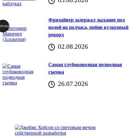
Фридайвер задержал дыхание под
итомир
водой на полчаса, побив культовый
рекорд
аричич
02.08.2026
Хорватия)
Самая глубоководная подводная
съемка
26.07.2026