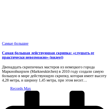
Опубликовано
Самые большие
в
Самая большая действующая скрипка: «слушать ее
практически невозможно» (видео))
Двенадцать скрипичных мастеров из немецкого города
Маркнойкирхен (Markneukirchen) в 2010 году создали самую
большую в мире действующую скрипку, которая имеет высоту
4,28 метра, и ширину 1,45 метра, при этом весит…
Запись
Records Max
от