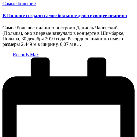
Опубликовано
Самые большие
в
В Польше создали самое большое действующее пианино
Самое большое пианино построил Даниель Чапевский
(Польша), оно впервые зазвучало в концерте в Шимбарке,
Польша, 30 декабря 2010 года. Рекордное пианино имело
размеры 2,449 м в ширину, 6,07 м в…
Запись
Records Max
от