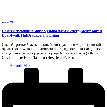
Опубликовано
Другое
в
Самый громкий в мире музыкальный инструмент: орган
Boardwalk Hall Auditorium Organ
Самый громкий музыкальный инструмент в мире - главный
орган (Boardwalk Hall Auditorium Organ), который находится в
концертном зале Бордуок в городе Атлантик-Сити (Atlantic
City) в штате Нью-Джерси (New Jersey). Его…
Запись
Records Max
от