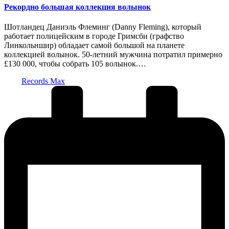
Рекордно большая коллекция волынок
Шотландец Даниэль Флеминг (Danny Fleming), который
работает полицейским в городе Гримсби (графство
Линкольншир) обладает самой большой на планете
коллекцией волынок. 50-летний мужчина потратил примерно
£130 000, чтобы собрать 105 волынок.…
Запись
Records Max
от