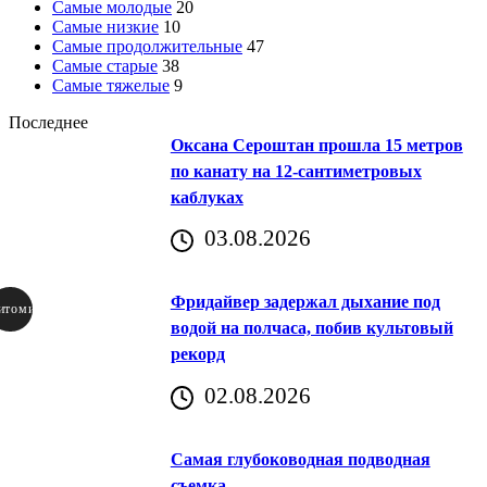
Самые молодые
20
Самые низкие
10
Самые продолжительные
47
Самые старые
38
Самые тяжелые
9
Последнее
Оксана Сероштан прошла 15 метров
по канату на 12-сантиметровых
каблуках
03.08.2026
Фридайвер задержал дыхание под
итомир
водой на полчаса, побив культовый
рекорд
аричич
02.08.2026
Хорватия)
Самая глубоководная подводная
съемка