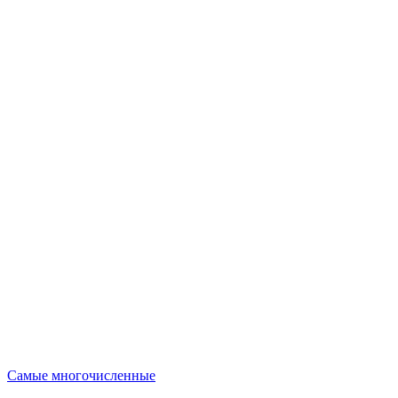
Опубликовано
Самые многочисленные
в