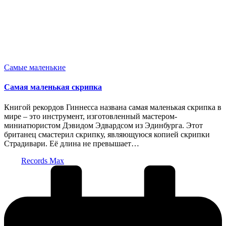
Опубликовано
Самые маленькие
в
Самая маленькая скрипка
Книгой рекордов Гиннесса названа самая маленькая скрипка в
мире – это инструмент, изготовленный мастером-
миниатюристом Дэвидом Эдвардсом из Эдинбурга. Этот
британец смастерил скрипку, являющуюся копией скрипки
Страдивари. Её длина не превышает…
Запись
Records Max
от