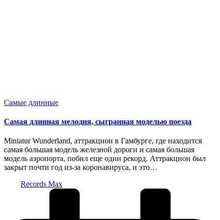
Опубликовано
Самые длинные
в
Самая длинная мелодия, сыгранная моделью поезда
Miniatur Wunderland, аттракцион в Гамбурге, где находится
самая большая модель железной дороги и самая большая
модель аэропорта, побил еще один рекорд. Аттракцион был
закрыт почти год из-за коронавируса, и это…
Запись
Records Max
от