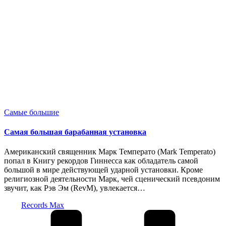
Опубликовано
Самые большие
в
Самая большая барабанная установка
Американский священник Марк Температо (Mark Temperato)
попал в Книгу рекордов Гиннесса как обладатель самой
большой в мире действующей ударной установки. Кроме
религиозной деятельности Марк, чей сценический псевдоним
звучит, как Рэв Эм (RevM), увлекается…
Запись
Records Max
от