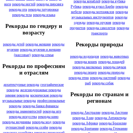
рекорды кораблей
рекорды кубика
ноги
рекорды ногтей
рекорды пирсинга
Рубика
рекорды кукол Барби
рекорды
рекорды рта
рекорды татуировки
мебели
рекорды мотоциклов
рекорды
рекорды тела
рекорды языка
музыкальных инструментов
рекорды
одежды
рекорды оружия
рекорды
Рекорды по гендеру и
предметов
рекорды самолетов
рекорды
возрасту
транспорта
Рекорды природы
рекорды детей
рекорды женщин
рекорды
мужчин
рекорды мужчин и женщин
(массовые)
рекорды семья
рекорды водопадов
рекорды животных
рекорды кошек
рекорды лошадей
Рекорды по профессиям
рекорды насекомых
рекорды пауков
и отраслям
рекорды пещер
рекорды природы
рекорды птиц
рекорды растений
рекорды
рыб
рекорды собак
архитектурные рекорды
географические
рекорды
железнодорожные рекорды
Рекорды по странам и
зимние рекорды
космические рекорды
регионам
музыкальные рекорды
профессиональные
рекорды
рекорды банки финансы
рекорды знаменитостей
рекорды игр
рекорды Австралии
рекорды Австрии
рекорды искусства
рекорды кино
рекорды Азии
рекорды Антарктиды
рекорды медицины
рекорды мод
рекорды
рекорды Африки
рекорды Бразилии
путешествий
рекорды селфи
рекорды
рекорды Британии
рекорды Германии
сельского хозяйства
рекорды технологий