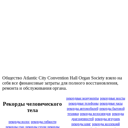
Общество Atlantic City Convention Hall Organ Society взяло на
себя все финансовые затраты для полного восстановления,
ремонта и обслуживания органа.
рекордные монументы
рекордные мосты
Рекорды человеческого
рекордные телефоны
рекордные часы
рекорды автомобилей
рекорды бытовой
тела
техники
рекорды велосипедов
рекорды
драгоценностей
рекорды игрушек
рекорды волос
рекорды гибкости
рекорды книг
рекорды коллекций
рекорды глаз
рекорды груди
рекорды