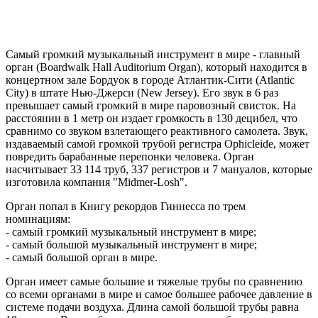
Самый громкий музыкальный инструмент в мире - главный
орган (Boardwalk Hall Auditorium Organ), который находится в
концертном зале Бордуок в городе Атлантик-Сити (Atlantic
City) в штате Нью-Джерси (New Jersey). Его звук в 6 раз
превышает самый громкий в мире паровозный свисток. На
расстоянии в 1 метр он издает громкость в 130 децибел, что
сравнимо со звуком взлетающего реактивного самолета. Звук,
издаваемый самой громкой трубой регистра Ophicleide, может
повредить барабанные перепонки человека. Орган
насчитывает 33 114 труб, 337 регистров и 7 мануалов, которые
изготовила компания "Midmer-Losh".
Орган попал в Книгу рекордов Гиннесса по трем
номинациям:
- самый громкий музыкальный инструмент в мире;
- самый большой музыкальный инструмент в мире;
- самый большой орган в мире.
Орган имеет самые большие и тяжелые трубы по сравнению
со всеми органами в мире и самое большее рабочее давление в
системе подачи воздуха. Длина самой большой трубы равна