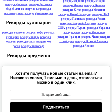
рекорды Европы
рекорды Индии
рекорды фильмов
рекорды фитнеса и
рекорды Италии
рекорды Канады
бодибилдинга
спортивные рекорды
рекорды Китая
рекорды Мексики
температурные рекорды
фото рекорды
Рекорды Новой Зеландии
рекорды ОАЭ
рекорды Пакистана
рекорды России
Рекорды кулинарии
рекорды Северной Америки
рекорды
США
рекорды Турции
рекорды Украины
рекорды улиц
рекорды Филиппин
рекорды алкоголя
рекорды кофе
рекорды
рекорды Франции
рекорды Чили
рекорды
кулинарии
рекорды пиццы
рекорды
Швейцарии
рекорды Южной Америки
поедания
рекорды сыра
рекорды хот-
рекорды Японии
догов
рекорды шоколада
Рекорды предметов
Хотите получать новые статьи на email?
Никакого спама, 1 письмо в день, отписаться
можно в один клик.
Подписаться