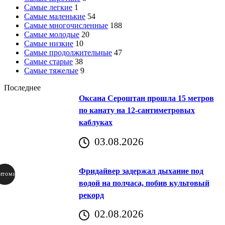
Самые легкие
1
Самые маленькие
54
Самые многочисленные
188
Самые молодые
20
Самые низкие
10
Самые продолжительные
47
Самые старые
38
Самые тяжелые
9
Последнее
Оксана Сероштан прошла 15 метров
по канату на 12-сантиметровых
каблуках
03.08.2026
Фридайвер задержал дыхание под
итомир
водой на полчаса, побив культовый
рекорд
аричич
02.08.2026
Хорватия)