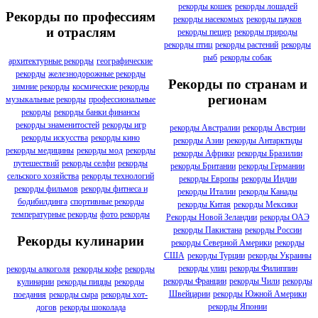
рекорды кошек
рекорды лошадей
Рекорды по профессиям
рекорды насекомых
рекорды пауков
и отраслям
рекорды пещер
рекорды природы
рекорды птиц
рекорды растений
рекорды
рыб
рекорды собак
архитектурные рекорды
географические
рекорды
железнодорожные рекорды
Рекорды по странам и
зимние рекорды
космические рекорды
регионам
музыкальные рекорды
профессиональные
рекорды
рекорды банки финансы
рекорды знаменитостей
рекорды игр
рекорды Австралии
рекорды Австрии
рекорды искусства
рекорды кино
рекорды Азии
рекорды Антарктиды
рекорды медицины
рекорды мод
рекорды
рекорды Африки
рекорды Бразилии
путешествий
рекорды селфи
рекорды
рекорды Британии
рекорды Германии
сельского хозяйства
рекорды технологий
рекорды Европы
рекорды Индии
рекорды фильмов
рекорды фитнеса и
рекорды Италии
рекорды Канады
бодибилдинга
спортивные рекорды
рекорды Китая
рекорды Мексики
температурные рекорды
фото рекорды
Рекорды Новой Зеландии
рекорды ОАЭ
рекорды Пакистана
рекорды России
Рекорды кулинарии
рекорды Северной Америки
рекорды
США
рекорды Турции
рекорды Украины
рекорды улиц
рекорды Филиппин
рекорды алкоголя
рекорды кофе
рекорды
рекорды Франции
рекорды Чили
рекорды
кулинарии
рекорды пиццы
рекорды
Швейцарии
рекорды Южной Америки
поедания
рекорды сыра
рекорды хот-
рекорды Японии
догов
рекорды шоколада