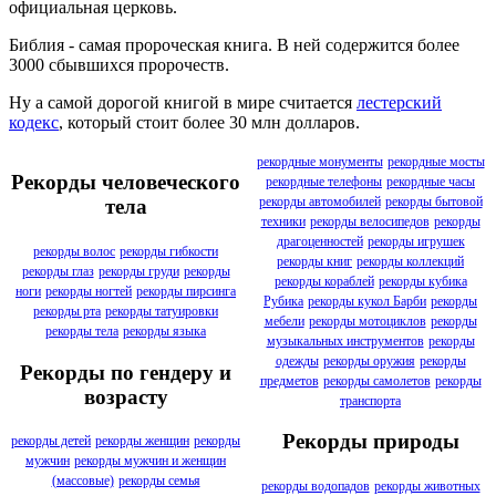
официальная церковь.
Библия - самая пророческая книга. В ней содержится более
3000 сбывшихся пророчеств.
Ну а самой дорогой книгой в мире считается
лестерский
кодекс
, который стоит более 30 млн долларов.
рекордные монументы
рекордные мосты
Рекорды человеческого
рекордные телефоны
рекордные часы
рекорды автомобилей
рекорды бытовой
тела
техники
рекорды велосипедов
рекорды
драгоценностей
рекорды игрушек
рекорды волос
рекорды гибкости
рекорды книг
рекорды коллекций
рекорды глаз
рекорды груди
рекорды
рекорды кораблей
рекорды кубика
ноги
рекорды ногтей
рекорды пирсинга
Рубика
рекорды кукол Барби
рекорды
рекорды рта
рекорды татуировки
мебели
рекорды мотоциклов
рекорды
рекорды тела
рекорды языка
музыкальных инструментов
рекорды
одежды
рекорды оружия
рекорды
Рекорды по гендеру и
предметов
рекорды самолетов
рекорды
возрасту
транспорта
Рекорды природы
рекорды детей
рекорды женщин
рекорды
мужчин
рекорды мужчин и женщин
(массовые)
рекорды семья
рекорды водопадов
рекорды животных