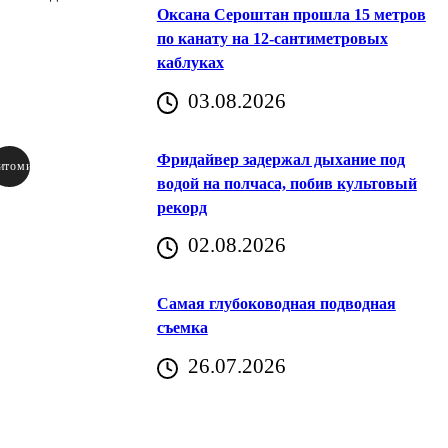
Оксана Сероштан прошла 15 метров
по канату на 12-сантиметровых
каблуках
03.08.2026
Фридайвер задержал дыхание под
итомир
водой на полчаса, побив культовый
рекорд
аричич
02.08.2026
Хорватия)
Самая глубоководная подводная
съемка
26.07.2026