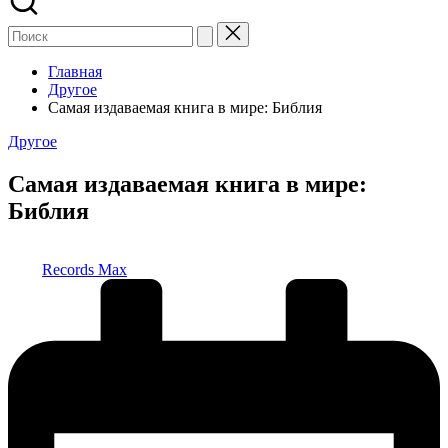
Главная
Другое
Самая издаваемая книга в мире: Библия
Опубликовано
Другое
в
Самая издаваемая книга в мире:
Библия
Запись
Records Max
от