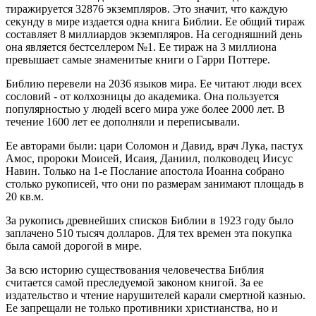
тиражируется 32876 экземпляров. Это значит, что каждую
секунду в мире издается одна книга Библии. Ее общий тираж
составляет 8 миллиардов экземпляров. На сегодняшний день
она является бестселлером №1. Ее тираж на 3 миллиона
превышает самые знаменитые книги о Гарри Поттере.
Библию перевели на 2036 языков мира. Ее читают люди всех
сословий - от колхозницы до академика. Она пользуется
популярностью у людей всего мира уже более 2000 лет. В
течение 1600 лет ее дополняли и переписывали.
Ее авторами были: цари Соломон и Давид, врач Лука, пастух
Амос, пророки Моисей, Исаия, Даниил, полководец Иисус
Навин. Только на 1-е Послание апостола Иоанна собрано
столько рукописей, что они по размерам занимают площадь в
20 кв.м.
За рукопись древнейших списков Библии в 1923 году было
заплачено 510 тысяч долларов. Для тех времен эта покупка
была самой дорогой в мире.
За всю историю существования человечества Библия
считается самой преследуемой законом книгой. За ее
издательство и чтение нарушителей карали смертной казнью.
Ее запрещали не только противники христианства, но и