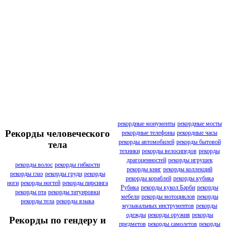
рекордные монументы
рекордные мосты
Рекорды человеческого
рекордные телефоны
рекордные часы
рекорды автомобилей
рекорды бытовой
тела
техники
рекорды велосипедов
рекорды
драгоценностей
рекорды игрушек
рекорды волос
рекорды гибкости
рекорды книг
рекорды коллекций
рекорды глаз
рекорды груди
рекорды
рекорды кораблей
рекорды кубика
ноги
рекорды ногтей
рекорды пирсинга
Рубика
рекорды кукол Барби
рекорды
рекорды рта
рекорды татуировки
мебели
рекорды мотоциклов
рекорды
рекорды тела
рекорды языка
музыкальных инструментов
рекорды
одежды
рекорды оружия
рекорды
Рекорды по гендеру и
предметов
рекорды самолетов
рекорды