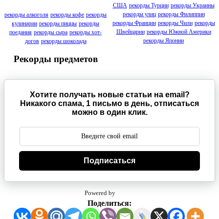
США
рекорды Турции
рекорды Украины
рекорды улиц
рекорды Филиппин
рекорды алкоголя
рекорды кофе
рекорды
рекорды Франции
рекорды Чили
рекорды
кулинарии
рекорды пиццы
рекорды
Швейцарии
рекорды Южной Америки
поедания
рекорды сыра
рекорды хот-
рекорды Японии
догов
рекорды шоколада
Рекорды предметов
Хотите получать новые статьи на email?
Никакого спама, 1 письмо в день, отписаться
можно в один клик.
Подписаться
Powered by
Поделиться: