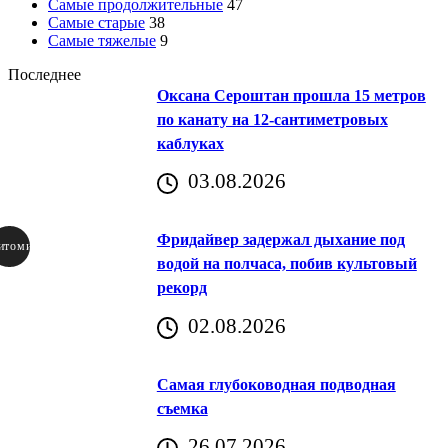
Самые продолжительные
47
Самые старые
38
Самые тяжелые
9
Последнее
Оксана Сероштан прошла 15 метров
по канату на 12-сантиметровых
каблуках
03.08.2026
Фридайвер задержал дыхание под
итомир
водой на полчаса, побив культовый
рекорд
аричич
02.08.2026
Хорватия)
Самая глубоководная подводная
съемка
26.07.2026