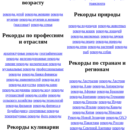
возрасту
транспорта
Рекорды природы
рекорды детей
рекорды женщин
рекорды
мужчин
рекорды мужчин и женщин
(массовые)
рекорды семья
рекорды водопадов
рекорды животных
рекорды кошек
рекорды лошадей
Рекорды по профессиям
рекорды насекомых
рекорды пауков
и отраслям
рекорды пещер
рекорды природы
рекорды птиц
рекорды растений
рекорды
рыб
рекорды собак
архитектурные рекорды
географические
рекорды
железнодорожные рекорды
Рекорды по странам и
зимние рекорды
космические рекорды
регионам
музыкальные рекорды
профессиональные
рекорды
рекорды банки финансы
рекорды знаменитостей
рекорды игр
рекорды Австралии
рекорды Австрии
рекорды искусства
рекорды кино
рекорды Азии
рекорды Антарктиды
рекорды медицины
рекорды мод
рекорды
рекорды Африки
рекорды Бразилии
путешествий
рекорды селфи
рекорды
рекорды Британии
рекорды Германии
сельского хозяйства
рекорды технологий
рекорды Европы
рекорды Индии
рекорды фильмов
рекорды фитнеса и
рекорды Италии
рекорды Канады
бодибилдинга
спортивные рекорды
рекорды Китая
рекорды Мексики
температурные рекорды
фото рекорды
Рекорды Новой Зеландии
рекорды ОАЭ
рекорды Пакистана
рекорды России
Рекорды кулинарии
рекорды Северной Америки
рекорды