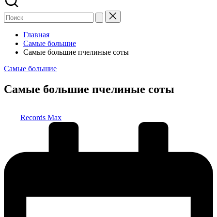
Главная
Самые большие
Самые большие пчелиные соты
Опубликовано
Самые большие
в
Самые большие пчелиные соты
Запись
Records Max
от