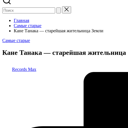
Главная
Самые старые
Кане Танака — старейшая жительница Земли
Опубликовано
Самые старые
в
Кане Танака — старейшая жительница
Запись
Records Max
от