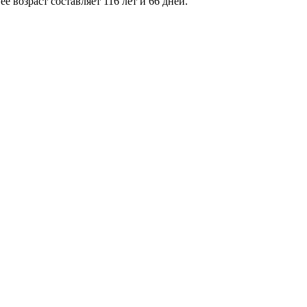
 возраст составляет 116 лет и 66 дней.