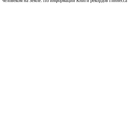
человеком на Земле. По информации Книги рекордов Гиннесса ее