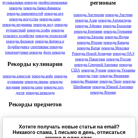
регионам
музыкальные рекорды
профессиональные
рекорды
рекорды банки финансы
рекорды знаменитостей
рекорды игр
рекорды Австралии
рекорды Австрии
рекорды искусства
рекорды кино
рекорды Азии
рекорды Антарктиды
рекорды медицины
рекорды мод
рекорды
рекорды Африки
рекорды Бразилии
путешествий
рекорды селфи
рекорды
рекорды Британии
рекорды Германии
сельского хозяйства
рекорды технологий
рекорды Европы
рекорды Индии
рекорды фильмов
рекорды фитнеса и
рекорды Италии
рекорды Канады
бодибилдинга
спортивные рекорды
рекорды Китая
рекорды Мексики
температурные рекорды
фото рекорды
Рекорды Новой Зеландии
рекорды ОАЭ
рекорды Пакистана
рекорды России
Рекорды кулинарии
рекорды Северной Америки
рекорды
США
рекорды Турции
рекорды Украины
рекорды улиц
рекорды Филиппин
рекорды алкоголя
рекорды кофе
рекорды
рекорды Франции
рекорды Чили
рекорды
кулинарии
рекорды пиццы
рекорды
Швейцарии
рекорды Южной Америки
поедания
рекорды сыра
рекорды хот-
рекорды Японии
догов
рекорды шоколада
Рекорды предметов
Хотите получать новые статьи на email?
Никакого спама, 1 письмо в день, отписаться
можно в один клик.