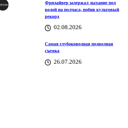
Фридайвер задержал дыхание под
итомир
водой на полчаса, побив культовый
рекорд
аричич
02.08.2026
Хорватия)
Самая глубоководная подводная
съемка
26.07.2026