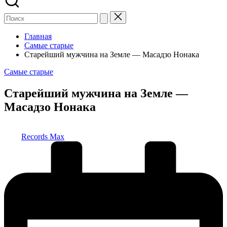
Главная
Самые старые
Старейший мужчина на Земле — Масадзо Нонака
Опубликовано
Самые старые
в
Старейший мужчина на Земле —
Масадзо Нонака
Запись
Records Max
от