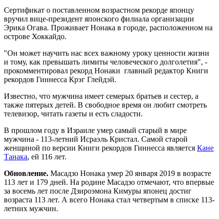
Сертификат о поставленном возрастном рекорде японцу
вручил вице-президент японского филиала организации
Эрика Огава. Проживает Нонака в городе, расположенном на
острове Хоккайдо.
"Он может научить нас всех важному уроку ценности жизни
и тому, как превышать лимиты человеческого долголетия", -
прокомментировал рекорд Нонаки главный редактор Книги
рекордов Гиннесса Крэг Глейдэй.
Известно, что мужчина имеет семерых братьев и сестер, а
также пятерых детей. В свободное время он любит смотреть
телевизор, читать газеты и есть сладости.
В прошлом году в Израиле умер самый старый в мире
мужчина - 113-летний Исраэль Кристал. Самой старой
женщиной по версии Книги рекордов Гиннесса является
Кане
Танака
, ей 116 лет.
Обновление.
Масадзо Нонака умер 20 января 2019 в возрасте
113 лет и 179 дней. На родине Масадзо отмечают, что впервые
за восемь лет после Дзироэмона Кимуры японец достиг
возраста 113 лет. А всего Нонака стал четвертым в списке 113-
летних мужчин.