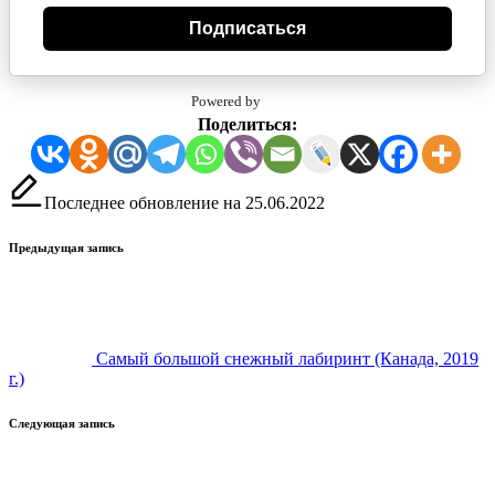
Подписаться
Powered by
Поделиться:
Последнее обновление на 25.06.2022
Навигация
Предыдущая запись
записи
Самый большой снежный лабиринт (Канада, 2019
г.)
Следующая запись