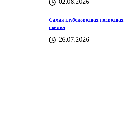
02.08.2026
Хорватия)
Самая глубоководная подводная
съемка
26.07.2026