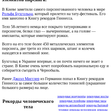
В Киеве заметили самого пирсингованного человека в мире
Рольфа Бухгольца
, который прилетел на тату-фестиваль. Его
имя занесено в Книгу рекордов Гиннесса.
Тело 58-летнего немца все покрыто татуировками и
пирсингом, белки глаз — вычерненные, а на голове —
импланты, которые имитируют рожки.
Всего на его теле более 450 металлических элементов
пирсинга, две трети из этих шариков, штанг и колечек
находятся в интимной зоне.
Бухгольц в Украине впервые, и он почти ничего не знает о
стране. В Киеве очень хочет попробовать национальную еду и
собирается съездить в Чернобыль.
Ранее
Джоэл Мигглер
из Германии попал в Книгу рекордов
Гиннесса за самое большое количество тоннелей (украшение
большого размера) на лице.
рекордные монументы
рекордные мосты
Рекорды человеческого
рекордные телефоны
рекордные часы
рекорды автомобилей
рекорды бытовой
тела
техники
рекорды велосипедов
рекорды