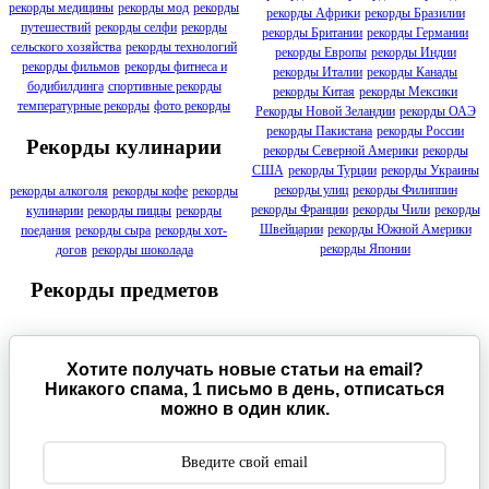
рекорды медицины
рекорды мод
рекорды
рекорды Африки
рекорды Бразилии
путешествий
рекорды селфи
рекорды
рекорды Британии
рекорды Германии
сельского хозяйства
рекорды технологий
рекорды Европы
рекорды Индии
рекорды фильмов
рекорды фитнеса и
рекорды Италии
рекорды Канады
бодибилдинга
спортивные рекорды
рекорды Китая
рекорды Мексики
температурные рекорды
фото рекорды
Рекорды Новой Зеландии
рекорды ОАЭ
рекорды Пакистана
рекорды России
Рекорды кулинарии
рекорды Северной Америки
рекорды
США
рекорды Турции
рекорды Украины
рекорды улиц
рекорды Филиппин
рекорды алкоголя
рекорды кофе
рекорды
рекорды Франции
рекорды Чили
рекорды
кулинарии
рекорды пиццы
рекорды
Швейцарии
рекорды Южной Америки
поедания
рекорды сыра
рекорды хот-
рекорды Японии
догов
рекорды шоколада
Рекорды предметов
Хотите получать новые статьи на email?
Никакого спама, 1 письмо в день, отписаться
можно в один клик.