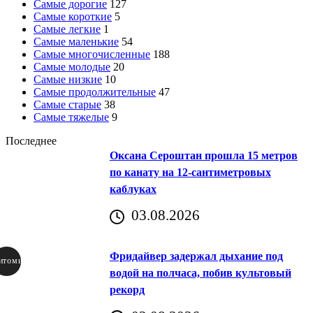
Самые дорогие
127
Самые короткие
5
Самые легкие
1
Самые маленькие
54
Самые многочисленные
188
Самые молодые
20
Самые низкие
10
Самые продолжительные
47
Самые старые
38
Самые тяжелые
9
Последнее
Оксана Сероштан прошла 15 метров
по канату на 12-сантиметровых
каблуках
03.08.2026
Фридайвер задержал дыхание под
итомир
водой на полчаса, побив культовый
рекорд
аричич