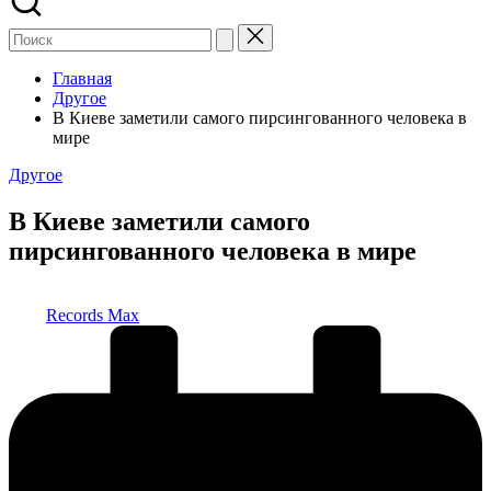
Главная
Другое
В Киеве заметили самого пирсингованного человека в
мире
Опубликовано
Другое
в
В Киеве заметили самого
пирсингованного человека в мире
Запись
Records Max
от