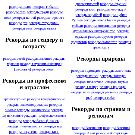
драгоценностей
рекорды игрушек
рекорды волос
рекорды гибкости
рекорды книг
рекорды коллекций
рекорды глаз
рекорды груди
рекорды
рекорды кораблей
рекорды кубика
ноги
рекорды ногтей
рекорды пирсинга
Рубика
рекорды кукол Барби
рекорды
рекорды рта
рекорды татуировки
мебели
рекорды мотоциклов
рекорды
рекорды тела
рекорды языка
музыкальных инструментов
рекорды
одежды
рекорды оружия
рекорды
Рекорды по гендеру и
предметов
рекорды самолетов
рекорды
возрасту
транспорта
Рекорды природы
рекорды детей
рекорды женщин
рекорды
мужчин
рекорды мужчин и женщин
(массовые)
рекорды семья
рекорды водопадов
рекорды животных
рекорды кошек
рекорды лошадей
Рекорды по профессиям
рекорды насекомых
рекорды пауков
и отраслям
рекорды пещер
рекорды природы
рекорды птиц
рекорды растений
рекорды
рыб
рекорды собак
архитектурные рекорды
географические
рекорды
железнодорожные рекорды
Рекорды по странам и
зимние рекорды
космические рекорды
регионам
музыкальные рекорды
профессиональные
рекорды
рекорды банки финансы
рекорды знаменитостей
рекорды игр
рекорды Австралии
рекорды Австрии
рекорды искусства
рекорды кино
рекорды Азии
рекорды Антарктиды