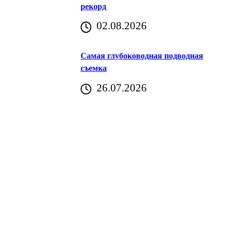
рекорд
аричич
02.08.2026
Хорватия)
Самая глубоководная подводная
съемка
26.07.2026