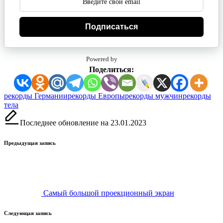
Подписаться
Powered by
Поделиться:
Метки:
рекорды Германии
рекорды Европы
рекорды мужчин
рекорды
тела
Последнее обновление на 23.01.2023
Навигация
Предыдущая запись
записи
Самый большой проекционный экран
Следующая запись