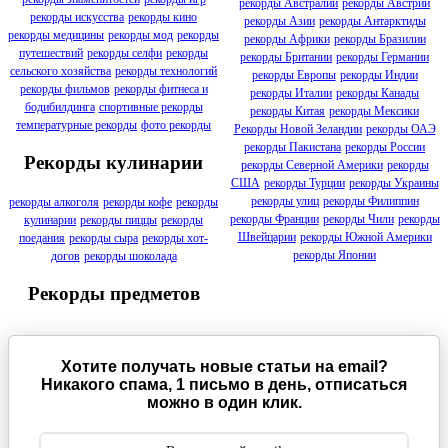
рекорды Австралии
рекорды Австрии
рекорды искусства
рекорды кино
рекорды Азии
рекорды Антарктиды
рекорды медицины
рекорды мод
рекорды
рекорды Африки
рекорды Бразилии
путешествий
рекорды селфи
рекорды
рекорды Британии
рекорды Германии
сельского хозяйства
рекорды технологий
рекорды Европы
рекорды Индии
рекорды фильмов
рекорды фитнеса и
рекорды Италии
рекорды Канады
бодибилдинга
спортивные рекорды
рекорды Китая
рекорды Мексики
температурные рекорды
фото рекорды
Рекорды Новой Зеландии
рекорды ОАЭ
рекорды Пакистана
рекорды России
Рекорды кулинарии
рекорды Северной Америки
рекорды
США
рекорды Турции
рекорды Украины
рекорды улиц
рекорды Филиппин
рекорды алкоголя
рекорды кофе
рекорды
рекорды Франции
рекорды Чили
рекорды
кулинарии
рекорды пиццы
рекорды
Швейцарии
рекорды Южной Америки
поедания
рекорды сыра
рекорды хот-
рекорды Японии
догов
рекорды шоколада
Рекорды предметов
Хотите получать новые статьи на email?
Никакого спама, 1 письмо в день, отписаться
можно в один клик.