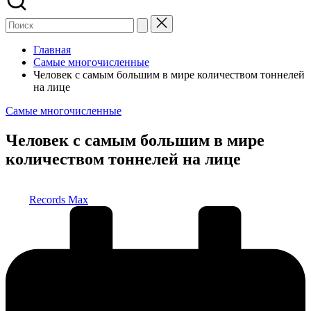
Главная
Самые многочисленные
Человек с самым большим в мире количеством тоннелей
на лице
Опубликовано
Самые многочисленные
в
Человек с самым большим в мире
количеством тоннелей на лице
Запись
Records Max
от