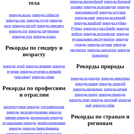
рекорды автомобилей
рекорды бытовой
тела
техники
рекорды велосипедов
рекорды
драгоценностей
рекорды игрушек
рекорды волос
рекорды гибкости
рекорды книг
рекорды коллекций
рекорды глаз
рекорды груди
рекорды
рекорды кораблей
рекорды кубика
ноги
рекорды ногтей
рекорды пирсинга
Рубика
рекорды кукол Барби
рекорды
рекорды рта
рекорды татуировки
мебели
рекорды мотоциклов
рекорды
рекорды тела
рекорды языка
музыкальных инструментов
рекорды
одежды
рекорды оружия
рекорды
Рекорды по гендеру и
предметов
рекорды самолетов
рекорды
возрасту
транспорта
Рекорды природы
рекорды детей
рекорды женщин
рекорды
мужчин
рекорды мужчин и женщин
(массовые)
рекорды семья
рекорды водопадов
рекорды животных
рекорды кошек
рекорды лошадей
Рекорды по профессиям
рекорды насекомых
рекорды пауков
и отраслям
рекорды пещер
рекорды природы
рекорды птиц
рекорды растений
рекорды
рыб
рекорды собак
архитектурные рекорды
географические
рекорды
железнодорожные рекорды
Рекорды по странам и
зимние рекорды
космические рекорды
регионам
музыкальные рекорды
профессиональные
рекорды
рекорды банки финансы
рекорды знаменитостей
рекорды игр