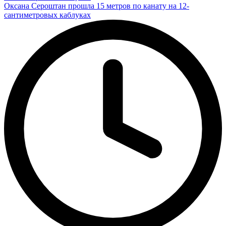
Оксана Сероштан прошла 15 метров по канату на 12-
сантиметровых каблуках