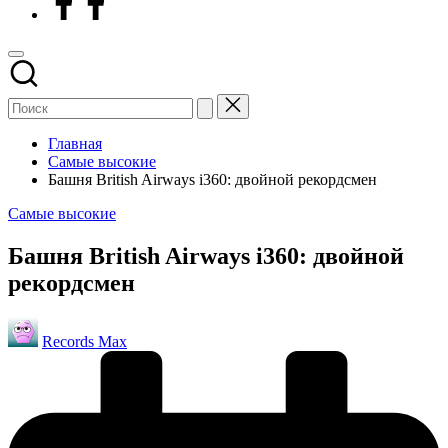
Главная
Самые высокие
Башня British Airways i360: двойной рекордсмен
Опубликовано
Самые высокие
в
Башня British Airways i360: двойной
рекордсмен
Запись
Records Max
от