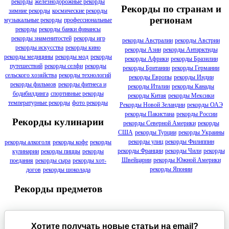
рекорды
железнодорожные рекорды
Рекорды по странам и
зимние рекорды
космические рекорды
регионам
музыкальные рекорды
профессиональные
рекорды
рекорды банки финансы
рекорды знаменитостей
рекорды игр
рекорды Австралии
рекорды Австрии
рекорды искусства
рекорды кино
рекорды Азии
рекорды Антарктиды
рекорды медицины
рекорды мод
рекорды
рекорды Африки
рекорды Бразилии
путешествий
рекорды селфи
рекорды
рекорды Британии
рекорды Германии
сельского хозяйства
рекорды технологий
рекорды Европы
рекорды Индии
рекорды фильмов
рекорды фитнеса и
рекорды Италии
рекорды Канады
бодибилдинга
спортивные рекорды
рекорды Китая
рекорды Мексики
температурные рекорды
фото рекорды
Рекорды Новой Зеландии
рекорды ОАЭ
рекорды Пакистана
рекорды России
Рекорды кулинарии
рекорды Северной Америки
рекорды
США
рекорды Турции
рекорды Украины
рекорды улиц
рекорды Филиппин
рекорды алкоголя
рекорды кофе
рекорды
рекорды Франции
рекорды Чили
рекорды
кулинарии
рекорды пиццы
рекорды
Швейцарии
рекорды Южной Америки
поедания
рекорды сыра
рекорды хот-
рекорды Японии
догов
рекорды шоколада
Рекорды предметов
Хотите получать новые статьи на email?