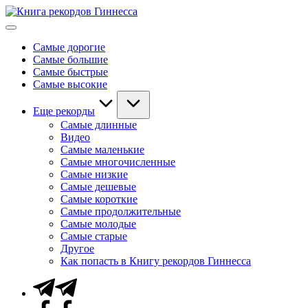
Перейти
Книга
к
Мировые
рекордов
содержимому
рекорды
Гиннесса
Самые дорогие
Гиннесса
Самые большие
Самые быстрые
Самые высокие
Еще рекорды
Самые длинные
Видео
Самые маленькие
Самые многочисленные
Самые низкие
Самые дешевые
Самые короткие
Самые продолжительные
Самые молодые
Самые старые
Другое
Как попасть в Книгу рекордов Гиннесса
Telegram
Facebook