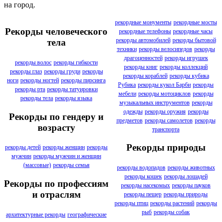
на город.
рекордные монументы
рекордные мосты
Рекорды человеческого
рекордные телефоны
рекордные часы
рекорды автомобилей
рекорды бытовой
тела
техники
рекорды велосипедов
рекорды
драгоценностей
рекорды игрушек
рекорды волос
рекорды гибкости
рекорды книг
рекорды коллекций
рекорды глаз
рекорды груди
рекорды
рекорды кораблей
рекорды кубика
ноги
рекорды ногтей
рекорды пирсинга
Рубика
рекорды кукол Барби
рекорды
рекорды рта
рекорды татуировки
мебели
рекорды мотоциклов
рекорды
рекорды тела
рекорды языка
музыкальных инструментов
рекорды
одежды
рекорды оружия
рекорды
Рекорды по гендеру и
предметов
рекорды самолетов
рекорды
возрасту
транспорта
Рекорды природы
рекорды детей
рекорды женщин
рекорды
мужчин
рекорды мужчин и женщин
(массовые)
рекорды семья
рекорды водопадов
рекорды животных
рекорды кошек
рекорды лошадей
Рекорды по профессиям
рекорды насекомых
рекорды пауков
и отраслям
рекорды пещер
рекорды природы
рекорды птиц
рекорды растений
рекорды
рыб
рекорды собак
архитектурные рекорды
географические