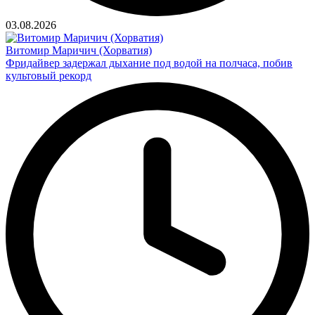
03.08.2026
Витомир Маричич (Хорватия)
Фридайвер задержал дыхание под водой на полчаса, побив
культовый рекорд