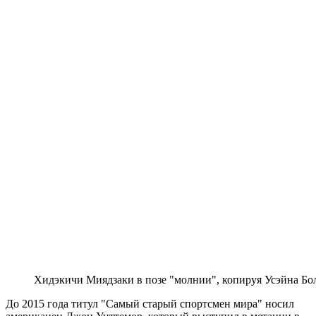
Хидэкичи Миядзаки в позе "молнии", копируя Усэйна Бо
До 2015 года титул "Самый старый спортсмен мира" носил