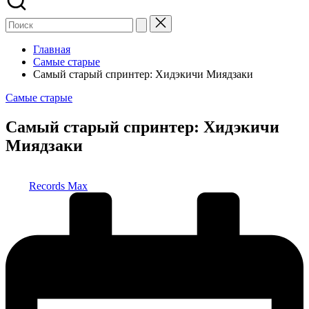
Главная
Самые старые
Самый старый спринтер: Хидэкичи Миядзаки
Опубликовано
Самые старые
в
Самый старый спринтер: Хидэкичи
Миядзаки
Запись
Records Max
от