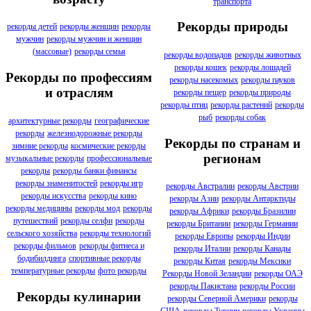
транспорта
Рекорды природы
рекорды детей
рекорды женщин
рекорды
мужчин
рекорды мужчин и женщин
(массовые)
рекорды семья
рекорды водопадов
рекорды животных
рекорды кошек
рекорды лошадей
Рекорды по профессиям
рекорды насекомых
рекорды пауков
и отраслям
рекорды пещер
рекорды природы
рекорды птиц
рекорды растений
рекорды
рыб
рекорды собак
архитектурные рекорды
географические
рекорды
железнодорожные рекорды
Рекорды по странам и
зимние рекорды
космические рекорды
регионам
музыкальные рекорды
профессиональные
рекорды
рекорды банки финансы
рекорды знаменитостей
рекорды игр
рекорды Австралии
рекорды Австрии
рекорды искусства
рекорды кино
рекорды Азии
рекорды Антарктиды
рекорды медицины
рекорды мод
рекорды
рекорды Африки
рекорды Бразилии
путешествий
рекорды селфи
рекорды
рекорды Британии
рекорды Германии
сельского хозяйства
рекорды технологий
рекорды Европы
рекорды Индии
рекорды фильмов
рекорды фитнеса и
рекорды Италии
рекорды Канады
бодибилдинга
спортивные рекорды
рекорды Китая
рекорды Мексики
температурные рекорды
фото рекорды
Рекорды Новой Зеландии
рекорды ОАЭ
рекорды Пакистана
рекорды России
Рекорды кулинарии
рекорды Северной Америки
рекорды