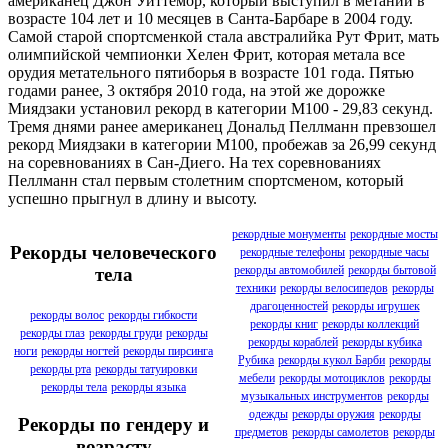
американец Джон Уиттемор, который выступил в метании в
возрасте 104 лет и 10 месяцев в Санта-Барбаре в 2004 году.
Самой старой спортсменкой стала австралийка Рут Фрит, мать
олимпийской чемпионки Хелен Фрит, которая метала все
орудия метательного пятиборья в возрасте 101 года. Пятью
годами ранее, 3 октября 2010 года, на этой же дорожке
Миядзаки установил рекорд в категории M100 - 29,83 секунд.
Тремя днями ранее американец Дональд Пеллманн превзошел
рекорд Миядзаки в категории M100, пробежав за 26,99 секунд
на соревнованиях в Сан-Диего. На тех соревнованиях
Пеллманн стал первым столетним спортсменом, который
успешно прыгнул в длину и высоту.
рекордные монументы
рекордные мосты
Рекорды человеческого
рекордные телефоны
рекордные часы
рекорды автомобилей
рекорды бытовой
тела
техники
рекорды велосипедов
рекорды
драгоценностей
рекорды игрушек
рекорды волос
рекорды гибкости
рекорды книг
рекорды коллекций
рекорды глаз
рекорды груди
рекорды
рекорды кораблей
рекорды кубика
ноги
рекорды ногтей
рекорды пирсинга
Рубика
рекорды кукол Барби
рекорды
рекорды рта
рекорды татуировки
мебели
рекорды мотоциклов
рекорды
рекорды тела
рекорды языка
музыкальных инструментов
рекорды
одежды
рекорды оружия
рекорды
Рекорды по гендеру и
предметов
рекорды самолетов
рекорды
возрасту