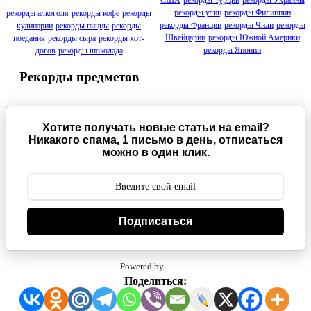
США
рекорды Турции
рекорды Украины
рекорды улиц
рекорды Филиппин
рекорды алкоголя
рекорды кофе
рекорды
рекорды Франции
рекорды Чили
рекорды
кулинарии
рекорды пиццы
рекорды
Швейцарии
рекорды Южной Америки
поедания
рекорды сыра
рекорды хот-
рекорды Японии
догов
рекорды шоколада
Рекорды предметов
Хотите получать новые статьи на email?
Никакого спама, 1 письмо в день, отписаться
можно в один клик.
Подписаться
Powered by
Поделиться: