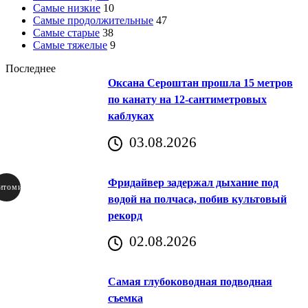
Самые низкие
10
Самые продолжительные
47
Самые старые
38
Самые тяжелые
9
Последнее
Оксана Сероштан прошла 15 метров
по канату на 12-сантиметровых
каблуках
03.08.2026
Фридайвер задержал дыхание под
итомир
водой на полчаса, побив культовый
рекорд
аричич
02.08.2026
Хорватия)
Самая глубоководная подводная
съемка