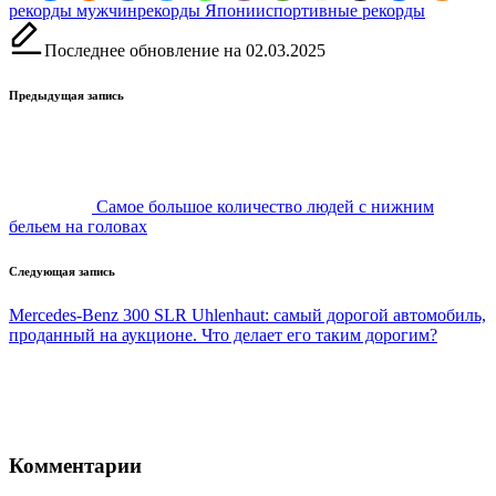
Метки:
рекорды мужчин
рекорды Японии
спортивные рекорды
Последнее обновление на 02.03.2025
Навигация
Предыдущая запись
записи
Самое большое количество людей с нижним
бельем на головах
Следующая запись
Mercedes-Benz 300 SLR Uhlenhaut: самый дорогой автомобиль,
проданный на аукционе. Что делает его таким дорогим?
Комментарии