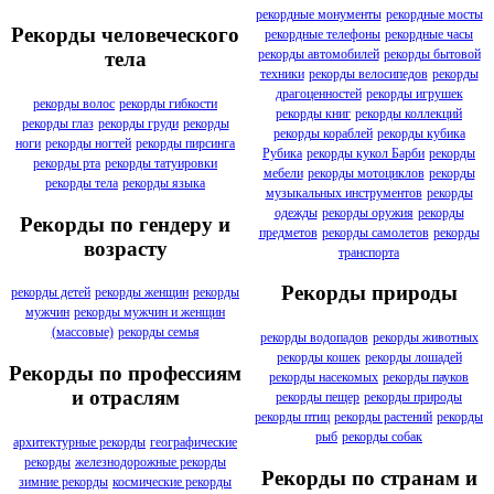
рекордные монументы
рекордные мосты
Рекорды человеческого
рекордные телефоны
рекордные часы
рекорды автомобилей
рекорды бытовой
тела
техники
рекорды велосипедов
рекорды
драгоценностей
рекорды игрушек
рекорды волос
рекорды гибкости
рекорды книг
рекорды коллекций
рекорды глаз
рекорды груди
рекорды
рекорды кораблей
рекорды кубика
ноги
рекорды ногтей
рекорды пирсинга
Рубика
рекорды кукол Барби
рекорды
рекорды рта
рекорды татуировки
мебели
рекорды мотоциклов
рекорды
рекорды тела
рекорды языка
музыкальных инструментов
рекорды
одежды
рекорды оружия
рекорды
Рекорды по гендеру и
предметов
рекорды самолетов
рекорды
возрасту
транспорта
Рекорды природы
рекорды детей
рекорды женщин
рекорды
мужчин
рекорды мужчин и женщин
(массовые)
рекорды семья
рекорды водопадов
рекорды животных
рекорды кошек
рекорды лошадей
Рекорды по профессиям
рекорды насекомых
рекорды пауков
и отраслям
рекорды пещер
рекорды природы
рекорды птиц
рекорды растений
рекорды
рыб
рекорды собак
архитектурные рекорды
географические
рекорды
железнодорожные рекорды
Рекорды по странам и
зимние рекорды
космические рекорды