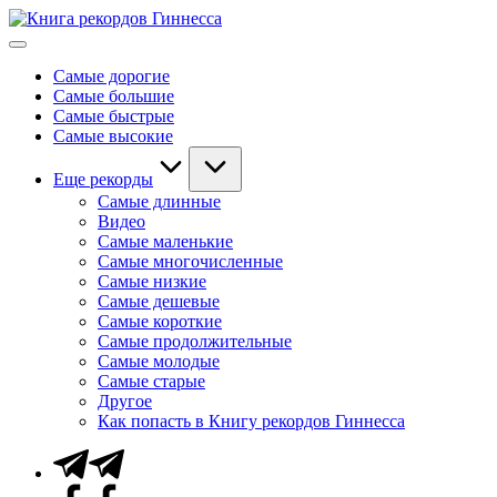
Перейти
Книга
к
Мировые
рекордов
содержимому
рекорды
Гиннесса
Самые дорогие
Гиннесса
Самые большие
Самые быстрые
Самые высокие
Еще рекорды
Самые длинные
Видео
Самые маленькие
Самые многочисленные
Самые низкие
Самые дешевые
Самые короткие
Самые продолжительные
Самые молодые
Самые старые
Другое
Как попасть в Книгу рекордов Гиннесса
Telegram
Facebook