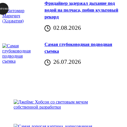
Фридайвер задержал дыхание под
итомир
водой на полчаса, побив культовый
рекорд
аричич
02.08.2026
Хорватия)
Самая глубоководная подводная
съемка
26.07.2026