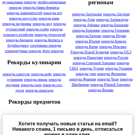
регионам
музыкальные рекорды
профессиональные
рекорды
рекорды банки финансы
рекорды знаменитостей
рекорды игр
рекорды Австралии
рекорды Австрии
рекорды искусства
рекорды кино
рекорды Азии
рекорды Антарктиды
рекорды медицины
рекорды мод
рекорды
рекорды Африки
рекорды Бразилии
путешествий
рекорды селфи
рекорды
рекорды Британии
рекорды Германии
сельского хозяйства
рекорды технологий
рекорды Европы
рекорды Индии
рекорды фильмов
рекорды фитнеса и
рекорды Италии
рекорды Канады
бодибилдинга
спортивные рекорды
рекорды Китая
рекорды Мексики
температурные рекорды
фото рекорды
Рекорды Новой Зеландии
рекорды ОАЭ
рекорды Пакистана
рекорды России
Рекорды кулинарии
рекорды Северной Америки
рекорды
США
рекорды Турции
рекорды Украины
рекорды улиц
рекорды Филиппин
рекорды алкоголя
рекорды кофе
рекорды
рекорды Франции
рекорды Чили
рекорды
кулинарии
рекорды пиццы
рекорды
Швейцарии
рекорды Южной Америки
поедания
рекорды сыра
рекорды хот-
рекорды Японии
догов
рекорды шоколада
Рекорды предметов
Хотите получать новые статьи на email?
Никакого спама, 1 письмо в день, отписаться
можно в один клик.