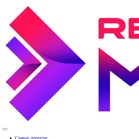
Перейти
к
содержимому
Мировые
рекорды
Самые дорогие
Гиннесса