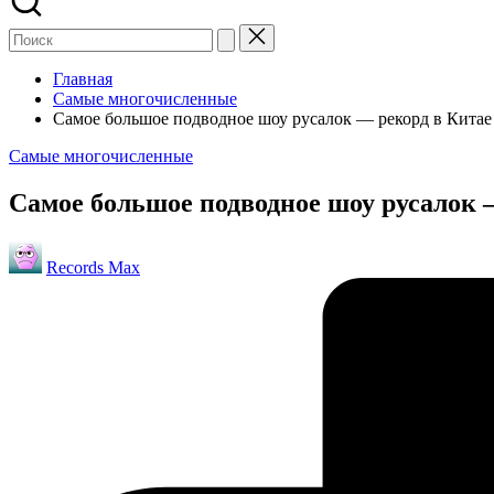
Главная
Самые многочисленные
Самое большое подводное шоу русалок — рекорд в Китае 
Опубликовано
Самые многочисленные
в
Самое большое подводное шоу русалок —
Запись
Records Max
от