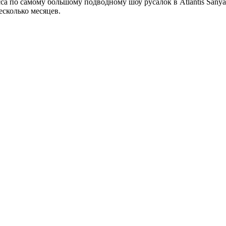
а по самому большому подводному шоу русалок в Atlantis Sanya 
есколько месяцев.