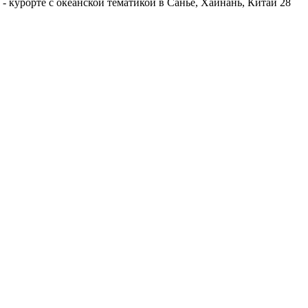
- курорте с океанской тематикой в Санье, Хайнань, Китай 28