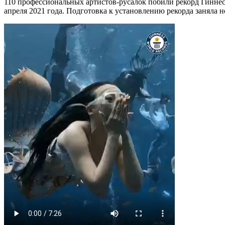
110 профессиональных артистов-русалок побили рекорд Гиннесс
апреля 2021 года. Подготовка к установлению рекорда заняла н